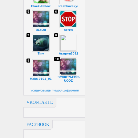
Black-Yellow
Pashkovskyi
5
6
BLoOd
serzw
7
8
Tiny
Aragorn3092
10
9
SCRIPTS-FOR-
Maks-0101_01
UCOZ
установить такой информер
VKONTAKTE
FACEBOOK