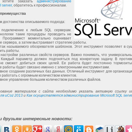
 хотите заказать
администрирование
l server
, обратитесь к профессионалам.
 преимущества
м достоинства описываемого подхода:
 подключение к любым SQL серверам.
хнологии такие процедуры проводить не
. Программист моментально оценивает
 сервера, а затем выстраивает стратегию работы.
так называемого обозревателя шаблонов. Этот инструмент позволяет в су
ить работы.
настройки различных свойств серверов. Важно понимать, что универсальны
. Каждый параметр должен подгоняться под конкретную задачу. В против
не сможет добиться своих целей. Ее работа будет постоянно тормозить
е работы будет связано именно с электронными инструментами.
ное создание различных баз данных. Отличный инструмент для организаци
 работать с огромным количеством клиентов.
ное управление большим количеством различных файлов.
ование материалов с сайта необходимо указать активную ссылку ис
ля uCoz 2013
и
Как осуществляется администрирование Microsoft SQL serve
и друзьям интересные новости: