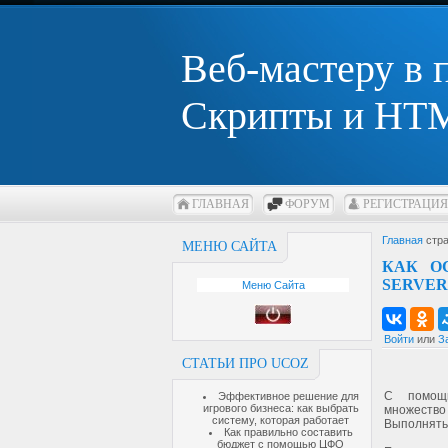
Веб-мастеру в
Скрипты и HTM
ГЛАВНАЯ
ФОРУМ
РЕГИСТРАЦИЯ
Главная
стра
МЕНЮ САЙТА
КАК О
SERVER
Меню Сайта
Войти
или
З
СТАТЬИ ПРО UCOZ
С помощ
Эффективное решение для
игрового бизнеса: как выбрать
множество 
систему, которая работает
Выполнять 
Как правильно составить
бюджет с помощью ЦФО