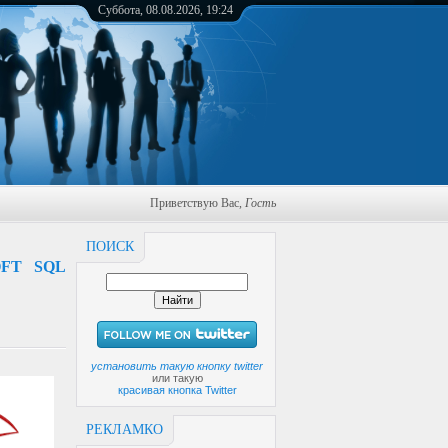
Суббота, 08.08.2026, 19:24
Приветствую Вас
,
Гость
ПОИСК
FT SQL
установить такую кнопку twitter
или такую
красивая кнопка Twitter
РЕКЛАМКО