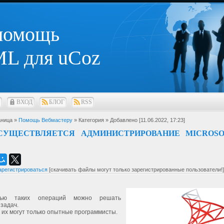
 помощь
L для uCoz
ВХОД
БЛОГ
RSS
ница »
Помощь Вебмастеру
» Категория
» Добавлено [11.06.2022, 17:23]
СУЩЕСТВЛЯЕТСЯ АДМИНИСТРИРОВАНИЕ MICROSO
арегистрироваться
[скачивать файлы могут только зарегистрированные пользователи!]
ью таких операций можно решать
задач.
их могут только опытные программисты.