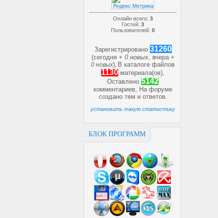
Онлайн всего:
3
Гостей:
3
Пользователей:
0
31260
Зарегистрировано
(сегодня +
0 новых
, вчера +
)
В каталоге файлов
0 новых
,
1130
материала(ов),
5142
Оставлено
комментариев, На форуме
создано
тем и
ответов.
установить такую статистику
БЛОК ПРОГРАММ