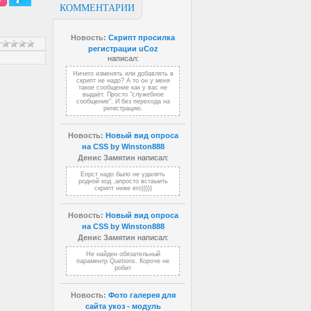
КОММЕНТАРИИ
Новость:
Скрипт просилка
регистрации uCoz
написал:
Ничего изменять или добавлять в
скрипт не надо? А то он у меня
такое сообщение как у вас не
выдаёт. Просто "служебное
сообщение". И без перехода на
регистрацию.
Новость:
Новый вид опроса
на CSS by Winston888
Денис Замятин
написал:
Епрст надо было не удалять
родной код ,апросто встаыить
скрипт ниже его)))))
Новость:
Новый вид опроса
на CSS by Winston888
Денис Замятин
написал:
Не найден обязательный
параментр Quetions. Короче не
робит
Новость:
Фото галерея для
сайта укоз - модуль