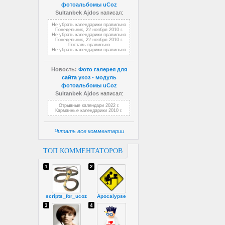
фотоальбомы uCoz
Sultanbek Ajdos
написал:
Не убрать календарики правильно
Понедельник, 22 ноября 2010 г.
Не убрать календарики правильно
Понедельник, 22 ноября 2010 г.
Поставь правильно
Не убрать календарики правильно
Новость:
Фото галерея для
сайта укоз - модуль
фотоальбомы uCoz
Sultanbek Ajdos
написал:
Отрывные календари 2022 г.
Карманные календарики 2010 г.
Читать все комментарии
ТОП КОММЕНТАТОРОВ
1
2
scripts_for_ucoz
Apocalypse
3
4