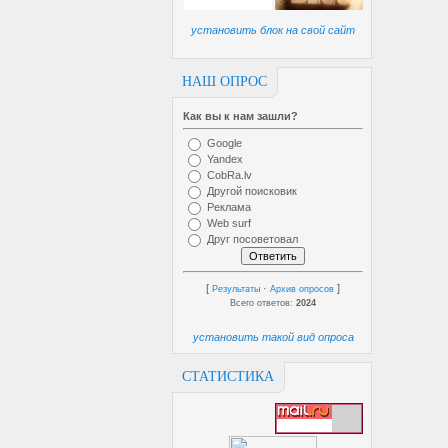
установить блок на свой сайт
НАШ ОПРОС
Как вы к нам зашли?
Google
Yandex
CobRa.lv
Другой поисковик
Реклама
Web surf
Друг посоветовал
[
·
]
Результаты
Архив опросов
Всего ответов:
2024
установить такой вид опроса
СТАТИСТИКА