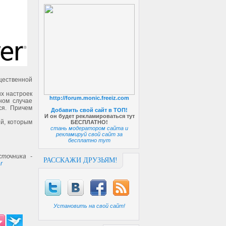
щественной
х настроек
http://forum.monic.freeiz.com
ном случае
ся. Причем
Добавить свой сайт в ТОП!
И он будет рекламироваться тут
й, которым
БЕСПЛАТНО!
стань модератором сайта и
рекламируй свой сайт за
бесплатно тут
точника -
РАССКАЖИ ДРУЗЬЯМ!
r
Установить на свой сайт!