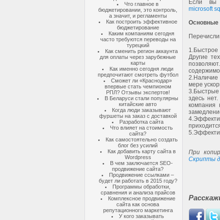
Если вы
Что главное в
microsoft sq
бюджетировании, это контроль,
а значит, и регламенты
Как построить эффективное
Основные
бюджетирование
Каким компаниям сегодня
Перечисли
часто требуются переводы на
турецкий
1.
Быстрое
Как сменить регион аккаунта
Другие те
для оплаты через зарубежные
карты
позволяют
Как именно сегодня люди
содержимое
предпочитают смотреть футбол
2.
Наличие 
Сможет ли «Краснодар»
мере ускор
впервые стать чемпионом
3.
Быстрые 
РПЛ? Отзывы экспертов!
здесь нет
В Беларуси стали популярны
китайские авто
компания 
Когда люди заказывают
замедлени
фуршеты на заказ с доставкой
4.
Эффектив
Разработка сайта
приходится
Что влияет на стоимость
5.
Эффектив
сайта?
Как самостоятельно создать
блог без усилий
Как добавить карту сайта в
При копир
Wordpress
Скрипты д
В чем заключается SEO-
продвижение сайта?
Продвижение ссылками –
будет ли работать в 2015 году?
Программы обработки,
сравнения и анализа прайсов
Расскаж
Комплексное продвижение
сайта как основа
репутационного маркетинга
У кого заказывать