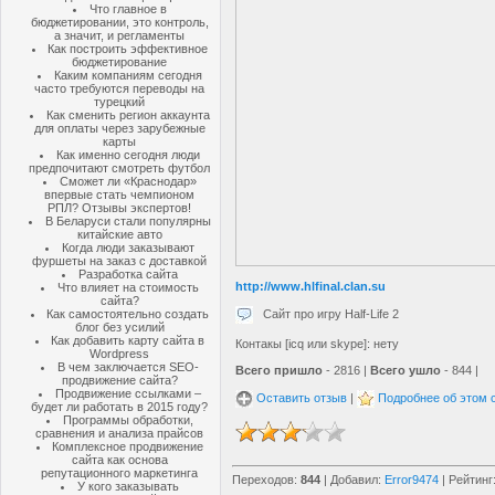
Что главное в
бюджетировании, это контроль,
а значит, и регламенты
Как построить эффективное
бюджетирование
Каким компаниям сегодня
часто требуются переводы на
турецкий
Как сменить регион аккаунта
для оплаты через зарубежные
карты
Как именно сегодня люди
предпочитают смотреть футбол
Сможет ли «Краснодар»
впервые стать чемпионом
РПЛ? Отзывы экспертов!
В Беларуси стали популярны
китайские авто
Когда люди заказывают
фуршеты на заказ с доставкой
Разработка сайта
http://www.hlfinal.clan.su
Что влияет на стоимость
сайта?
Сайт про игру Half-Life 2
Как самостоятельно создать
блог без усилий
Как добавить карту сайта в
Контакы [icq или skype]: нету
Wordpress
В чем заключается SEO-
Всего пришло
- 2816 |
Всего ушло
- 844 |
продвижение сайта?
Продвижение ссылками –
Оставить отзыв
|
Подробнее об этом 
будет ли работать в 2015 году?
Программы обработки,
сравнения и анализа прайсов
Комплексное продвижение
сайта как основа
репутационного маркетинга
Переходов
:
844
|
Добавил
:
Error9474
|
Рейтинг
У кого заказывать