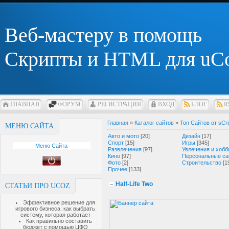
Веб-мастеру в помощь
Скрипты и HTML для uC
ГЛАВНАЯ
ФОРУМ
РЕГИСТРАЦИЯ
ВХОД
БЛОГ
R
Главная
»
Каталог сайтов
»
Топ Сайтов от sCri
МЕНЮ САЙТА
Авто и мото
[20]
Дизайн
[17]
Спорт
[15]
Игры
[345]
Меню Сайта
Развлечения
[97]
Увлечения и хобб
Кино
[97]
Персональные са
Фото
[2]
Строительство
[1
Прочее
[133]
Half-Life Two
СТАТЬИ ПРО UCOZ
Эффективное решение для
игрового бизнеса: как выбрать
систему, которая работает
Как правильно составить
бюджет с помощью ЦФО