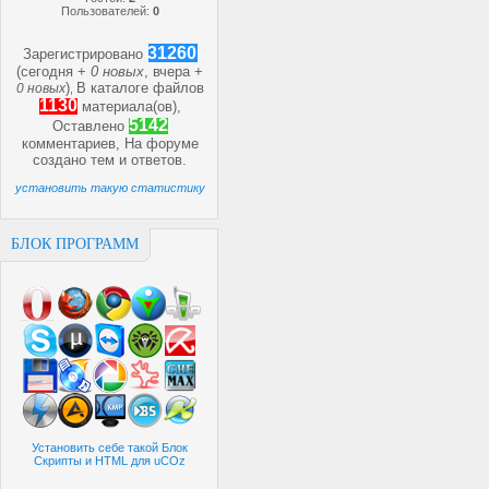
Пользователей:
0
31260
Зарегистрировано
(сегодня +
0 новых
, вчера +
)
В каталоге файлов
0 новых
,
1130
материала(ов),
5142
Оставлено
комментариев, На форуме
создано
тем и
ответов.
установить такую статистику
БЛОК ПРОГРАММ
Установить себе такой Блок
Скрипты и HTML для uCOz