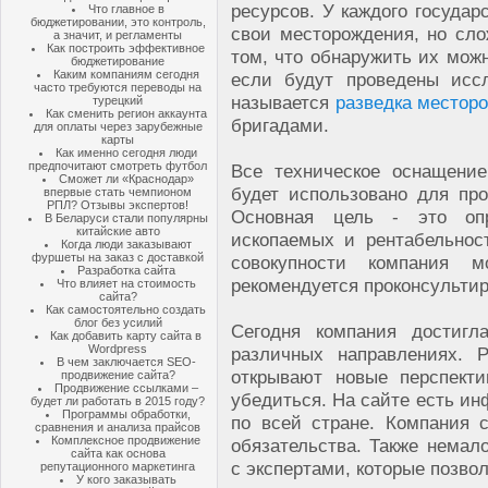
ресурсов. У каждого государ
Что главное в
бюджетировании, это контроль,
свои месторождения, но сло
а значит, и регламенты
Как построить эффективное
том, что обнаружить их мож
бюджетирование
Каким компаниям сегодня
если будут проведены исс
часто требуются переводы на
называется
разведка местор
турецкий
Как сменить регион аккаунта
бригадами.
для оплаты через зарубежные
карты
Как именно сегодня люди
предпочитают смотреть футбол
Все техническое оснащени
Сможет ли «Краснодар»
будет использовано для пр
впервые стать чемпионом
РПЛ? Отзывы экспертов!
Основная цель - это оп
В Беларуси стали популярны
китайские авто
ископаемых и рентабельнос
Когда люди заказывают
фуршеты на заказ с доставкой
совокупности компания 
Разработка сайта
рекомендуется проконсультир
Что влияет на стоимость
сайта?
Как самостоятельно создать
блог без усилий
Сегодня компания достигл
Как добавить карту сайта в
Wordpress
различных направлениях. 
В чем заключается SEO-
открывают новые перспект
продвижение сайта?
Продвижение ссылками –
убедиться. На сайте есть и
будет ли работать в 2015 году?
Программы обработки,
по всей стране. Компания 
сравнения и анализа прайсов
Комплексное продвижение
обязательства. Также немал
сайта как основа
с экспертами, которые позво
репутационного маркетинга
У кого заказывать