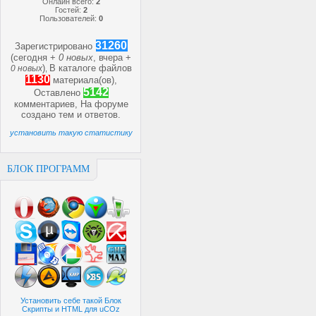
Онлайн всего:
2
Гостей:
2
Пользователей:
0
31260
Зарегистрировано
(сегодня +
0 новых
, вчера +
)
В каталоге файлов
0 новых
,
1130
материала(ов),
5142
Оставлено
комментариев, На форуме
создано
тем и
ответов.
установить такую статистику
БЛОК ПРОГРАММ
Установить себе такой Блок
Скрипты и HTML для uCOz