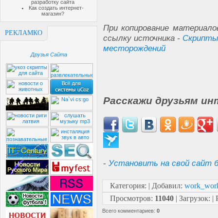
разработку сайта
Как создать интернет-
магазин?
При копирование материало
РЕКЛАМКО
ссылку источника -
Скрипты
месторождений
Друзья Сайта
Расскажи друзьям ин
-
Установить на свой сайт б
Категория
:
|
Добавил
:
work_wor
Просмотров
:
11040
|
Загрузок
:
|
Всего комментариев
:
0