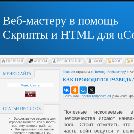
Веб-мастеру в помощь
Скрипты и HTML для uC
ГЛАВНАЯ
ФОРУМ
РЕГИСТРАЦИЯ
ВХОД
БЛОГ
R
Главная
страница »
Помощь Вебмастеру
» Ка
МЕНЮ САЙТА
КАК ПРОВОДИТСЯ РАЗВЕД
Меню Сайта
Войти
или
Зарегистрироваться
[скачивать фа
СТАТЬИ ПРО UCOZ
Полезные ископаемые 
человечества играют наив
Эффективное решение для
игрового бизнеса: как выбрать
роль. Стоит отметить что
систему, которая работает
Как правильно составить
часть войн ведутся и вели
бюджет с помощью ЦФО