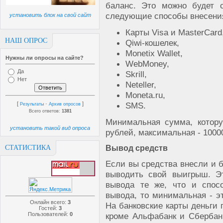
баланс. Это можно будет с
следующие способы внесения
установить блок на свой сайт
Карты Visa и MasterCard
НАШ ОПРОС
Qiwi-кошелек,
Monetix Wallet,
Нужны ли опросы на сайте?
WebMoney,
Да
Skrill,
Нет
Neteller,
Moneta.ru,
[
·
]
SMS.
Результаты
Архив опросов
Всего ответов:
1381
Минимальная сумма, котору
установить такой вид опроса
рублей, максимальная - 1000
СТАТИСТИКА
Вывод средств
Если вы средства внесли и б
выводить свой выигрыш. Э
вывода те же, что и спос
вывода, то минимальная - эт
Онлайн всего:
3
На банковские карты деньги 
Гостей:
3
Пользователей:
0
кроме Альфабанк и Сбербанк