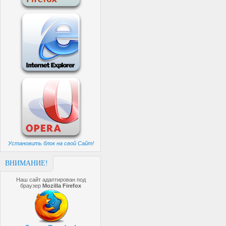
Установить блок на свой Сайт!
ВНИМАНИЕ!
Наш сайт адаптирован под
браузер
Mozilla Firefox