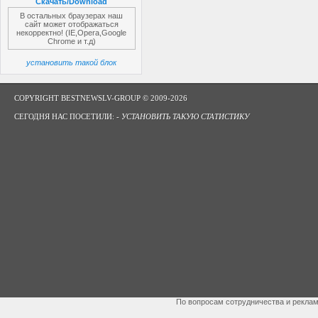
Скачать/Download
В остальных браузерах наш
сайт может отображаться
некорректно! (IE,Opera,Google
Chrome и т.д)
установить такой блок
COPYRIGHT BESTNEWSLV-GROUP © 2009-2026
СЕГОДНЯ НАС ПОСЕТИЛИ: -
УСТАНОВИТЬ ТАКУЮ СТАТИСТИКУ
По вопросам сотрудничества и рекла