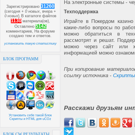
На электронные системы - че
31260
Зарегистрировано
(сегодня +
0 новых
, вчера +
Техподдержка
)
В каталоге файлов
0 новых
,
1130
Играйте в Покердом казино
материала(ов),
5142
Оставлено
какие-либо вопросы по работ
комментариев, На форуме
можно обратиться в тех
создано
тем и
ответов.
рассмотрят и решат. Поддер
установить такую статистику
можно через сайт или ж
информацией можно ознакоми
БЛОК ПРОГРАММ
При копирование материало
ссылку источника -
Скрипты
Расскажи друзьям ин
Установить себе такой Блок
Скрипты и HTML для uCOz
БЛОК CW РЕЗУЛЬТАТЫ