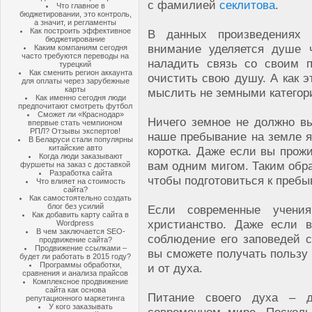
с фамилией
секлитова
.
Что главное в
бюджетировании, это контроль,
а значит, и регламенты
Как построить эффективное
В данных произведениях 
бюджетирование
внимание уделяется душе ч
Каким компаниям сегодня
часто требуются переводы на
наладить связь со своим п
турецкий
Как сменить регион аккаунта
очистить свою душу. А как э
для оплаты через зарубежные
карты
мыслить не земными категори
Как именно сегодня люди
предпочитают смотреть футбол
Сможет ли «Краснодар»
Ничего земное не должно вы
впервые стать чемпионом
РПЛ? Отзывы экспертов!
наше пребывание на земле 
В Беларуси стали популярны
китайские авто
коротка. Даже если вы прожи
Когда люди заказывают
вам одним мигом. Таким обра
фуршеты на заказ с доставкой
Разработка сайта
чтобы подготовиться к пребы
Что влияет на стоимость
сайта?
Как самостоятельно создать
блог без усилий
Если современные учения
Как добавить карту сайта в
христианство. Даже если 
Wordpress
В чем заключается SEO-
соблюдение его заповедей 
продвижение сайта?
Продвижение ссылками –
вы сможете получать пользу 
будет ли работать в 2015 году?
Программы обработки,
и от духа.
сравнения и анализа прайсов
Комплексное продвижение
сайта как основа
Питание своего духа – д
репутационного маркетинга
У кого заказывать