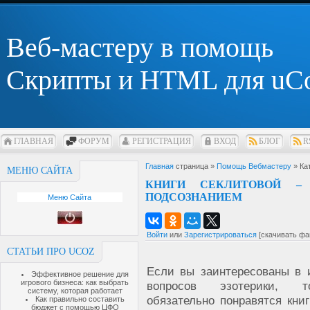
Веб-мастеру в помощь
Скрипты и HTML для uC
ГЛАВНАЯ
ФОРУМ
РЕГИСТРАЦИЯ
ВХОД
БЛОГ
R
Главная
страница »
Помощь Вебмастеру
» Ка
МЕНЮ САЙТА
КНИГИ СЕКЛИТОВОЙ –
ПОДСОЗНАНИЕМ
Меню Сайта
Войти
или
Зарегистрироваться
[скачивать фа
СТАТЬИ ПРО UCOZ
Если вы заинтересованы в 
Эффективное решение для
игрового бизнеса: как выбрать
вопросов эзотерики, 
систему, которая работает
обязательно понравятся кни
Как правильно составить
бюджет с помощью ЦФО