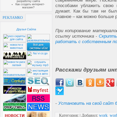
современном мире. Посколь
разработку сайта
Как создать интернет-
способами ублажить свою 
магазин?
думает. Как бы там ни был
главное – как можно больше
РЕКЛАМКО
Друзья Сайта
При копирование материало
ссылку источника -
Скрипты
работать с собственным по
Расскажи друзьям ин
-
Установить на свой сайт б
Категория
:
|
Добавил
:
work_wor