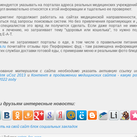
мендуется указывать на порталах адреса реальных медицинских учреждений
угл внимательно относятся к этой информации и тщательно ее проверяют.
аркетинг продолжает работать на сайтах медицинской направленности
аться под запросы поисковых систем. Но без привлечения практикующих и 
 специалистов это вряд ли получится сделать. Если даже портал не име
 к лечению, но затрагивает тему "здоровья или кошелька", то нужно по
д E-A-T.
итмы не затрагивают порталы о еде, в том числе о правильном питани
a.ru
почитайте отзывы про Перформанс фуд - там размещена информация
гих службах доставки готовой еды, с примерами меню и реальными фото блюд
ование материалов с сайта необходимо указать активную ссылку ис
ля uCoz 2013
и
Контент в продвижении медицинских сайтов - какую р
2022 году
и друзьям интересные новости:
ть на свой сайт блок социальных закладок
:
|
Добавил
:
scripts_for_ucoz