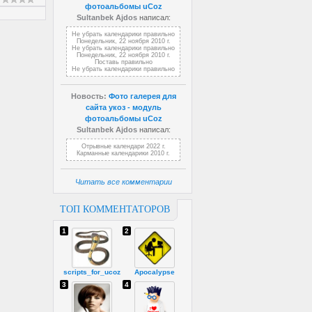
фотоальбомы uCoz
Sultanbek Ajdos
написал:
Не убрать календарики правильно
Понедельник, 22 ноября 2010 г.
Не убрать календарики правильно
Понедельник, 22 ноября 2010 г.
Поставь правильно
Не убрать календарики правильно
Новость:
Фото галерея для
сайта укоз - модуль
фотоальбомы uCoz
Sultanbek Ajdos
написал:
Отрывные календари 2022 г.
Карманные календарики 2010 г.
Читать все комментарии
ТОП КОММЕНТАТОРОВ
1
2
scripts_for_ucoz
Apocalypse
3
4