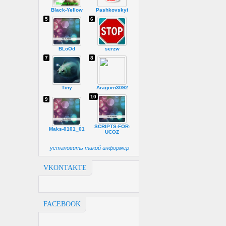
Black-Yellow
Pashkovskyi
5
6
BLoOd
serzw
7
8
Tiny
Aragorn3092
10
9
SCRIPTS-FOR-
Maks-0101_01
UCOZ
установить такой информер
VKONTAKTE
FACEBOOK