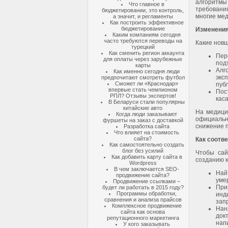
алгоритмы
Что главное в
требован
бюджетировании, это контроль,
многие мед
а значит, и регламенты
Как построить эффективное
бюджетирование
Изменения
Каким компаниям сегодня
часто требуются переводы на
Какие новше
турецкий
Как сменить регион аккаунта
Пер
для оплаты через зарубежные
под
карты
Алг
Как именно сегодня люди
экс
предпочитают смотреть футбол
Сможет ли «Краснодар»
пуб
впервые стать чемпионом
Пос
РПЛ? Отзывы экспертов!
кас
В Беларуси стали популярны
китайские авто
На медици
Когда люди заказывают
официальны
фуршеты на заказ с доставкой
снижение п
Разработка сайта
Что влияет на стоимость
сайта?
Как соотв
Как самостоятельно создать
блог без усилий
Чтобы сай
Как добавить карту сайта в
созданию к
Wordpress
В чем заключается SEO-
Най
продвижение сайта?
уме
Продвижение ссылками –
При
будет ли работать в 2015 году?
Программы обработки,
инд
сравнения и анализа прайсов
зап
Комплексное продвижение
Нан
сайта как основа
док
репутационного маркетинга
нап
У кого заказывать