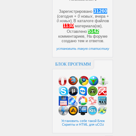
31260
Зарегистрировано
(сегодня +
0 новых
, вчера +
)
В каталоге файлов
0 новых
,
1130
материала(ов),
5142
Оставлено
комментариев, На форуме
создано
тем и
ответов.
установить такую статистику
БЛОК ПРОГРАММ
Установить себе такой Блок
Скрипты и HTML для uCOz