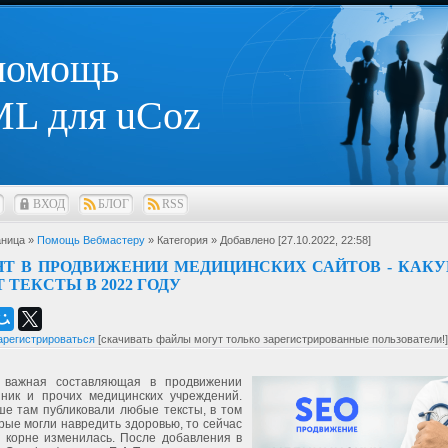
 помощь
L для uCoz
ВХОД
БЛОГ
RSS
ница »
Помощь Вебмастеру
» Категория
» Добавлено [27.10.2022, 22:58]
Т В ПРОДВИЖЕНИИ МЕДИЦИНСКИХ САЙТОВ - КАК
 ТЕКСТЫ В 2022 ГОДУ
арегистрироваться
[скачивать файлы могут только зарегистрированные пользователи!]
- важная составляющая в продвижении
иник и прочих медицинских учреждений.
ше там публиковали любые тексты, в том
рые могли навредить здоровью, то сейчас
в корне изменилась. После добавления в