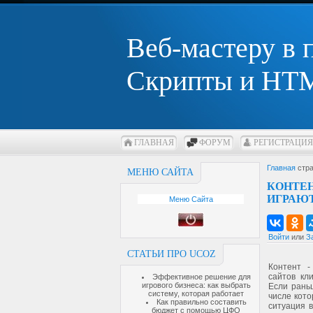
Веб-мастеру в
Скрипты и HTM
ГЛАВНАЯ
ФОРУМ
РЕГИСТРАЦИЯ
Главная
стра
МЕНЮ САЙТА
КОНТЕН
ИГРАЮТ
Меню Сайта
Войти
или
З
СТАТЬИ ПРО UCOZ
Контент 
сайтов кл
Эффективное решение для
игрового бизнеса: как выбрать
Если рань
систему, которая работает
числе кото
Как правильно составить
ситуация 
бюджет с помощью ЦФО