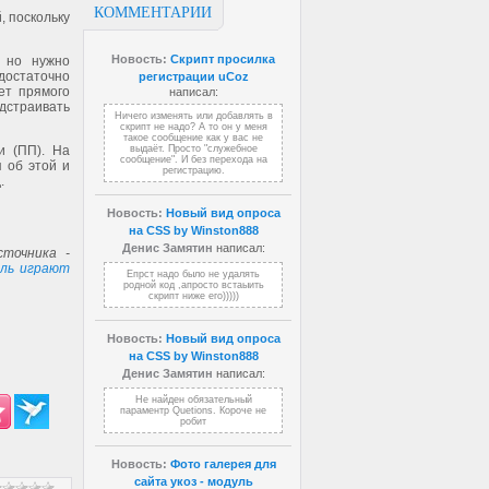
КОММЕНТАРИИ
, поскольку
Новость:
Скрипт просилка
, но нужно
достаточно
регистрации uCoz
ет прямого
написал:
дстраивать
Ничего изменять или добавлять в
скрипт не надо? А то он у меня
такое сообщение как у вас не
и (ПП). На
выдаёт. Просто "служебное
сообщение". И без перехода на
 об этой и
регистрацию.
.
Новость:
Новый вид опроса
на CSS by Winston888
Денис Замятин
написал:
точника -
оль играют
Епрст надо было не удалять
родной код ,апросто встаыить
скрипт ниже его)))))
Новость:
Новый вид опроса
на CSS by Winston888
Денис Замятин
написал:
Не найден обязательный
параментр Quetions. Короче не
робит
Новость:
Фото галерея для
сайта укоз - модуль