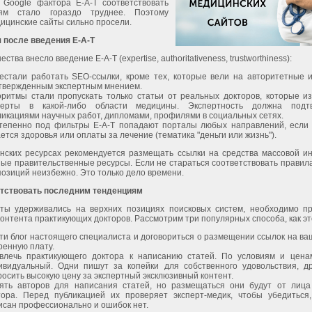
 Google фактора E-A-T соответствовать
иям стало гораздо труднее. Поэтому
ицинские сайты сильно просели.
 после введения E-A-T
ства внесло введение E-A-T (expertise, authoritativeness, trustworthiness):
естали работать SEO-ссылки, кроме тех, которые вели на авторитетные и
твержденным экспертным мнением.
оритмы стали пропускать только статьи от реальных докторов, которые из
перты в какой-либо области медицины. Экспертность должна подтв
ликациями научных работ, дипломами, профилями в социальных сетях.
тепенно под фильтры E-A-T попадают порталы любых направлений, если 
ается здоровья или оплаты за лечение (тематика "деньги или жизнь").
нских ресурсах рекомендуется размещать ссылки на средства массовой и
е правительственные ресурсы. Если не стараться соответствовать правила
озиций неизбежно. Это только дело времени.
етствовать последним тенденциям
ты удерживались на верхних позициях поисковых систем, необходимо пр
онтента практикующих докторов. Рассмотрим три популярных способа, как эт
ти блог настоящего специалиста и договориться о размещении ссылок на ва
ренную плату.
влечь практикующего доктора к написанию статей. По условиям и цена
ивидуальный. Одни пишут за копейки для собственного удовольствия, др
росить высокую цену за экспертный эксклюзивный контент.
ять авторов для написания статей, но размещаться они будут от лица
тора. Перед публикацией их проверяет эксперт-медик, чтобы убедиться,
исан профессионально и ошибок нет.