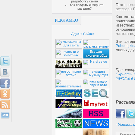
разработку сайта
Также реко
Как создать интернет-
магазин?
асессоры Г
Контент-м
РЕКЛАМКО
подстраив
известных
отношения
контент по
Друзья Сайта
Эти алгор
Pohudejkin
многих дру
При копир
Скрипты д
тексты в 
Расскаж
-
Установи
Категория