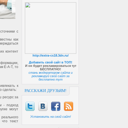
сточники с
вестны как
ерждаться
их контент
http://extra-cs18.3dn.ru/
Добавить свой сайт в ТОП!
нформации,
И он будет рекламироваться тут
м E-A-T, то
БЕСПЛАТНО!
стань модератором сайта и
рекламируй свой сайт за
бесплатно тут
ивлекать к
о сделать:
РАССКАЖИ ДРУЗЬЯМ!
ш ресурс за
м - подход
угие могут
Установить на свой сайт!
 реального
 что текст