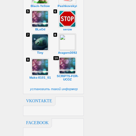
Black-Yellow
Pashkovskyi
5
6
BLoOd
serzw
7
8
Tiny
Aragorn3092
10
9
SCRIPTS-FOR-
Maks-0101_01
UCOZ
установить такой информер
VKONTAKTE
FACEBOOK