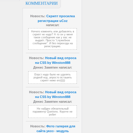
КОММЕНТАРИИ
Новость:
Скрипт просилка
регистрации uCoz
написал:
Ничего изменять или добавлять в
скрипт не надо? А то он у меня
такое сообщение как у вас не
выдаёт. Просто "служебное
сообщение". И без перехода на
регистрацию.
Новость:
Новый вид опроса
на CSS by Winston888
Денис Замятин
написал:
Епрст надо было не удалять
родной код ,апросто встаыить
скрипт ниже его)))))
Новость:
Новый вид опроса
на CSS by Winston888
Денис Замятин
написал:
Не найден обязательный
параментр Quetions. Короче не
робит
Новость:
Фото галерея для
сайта укоз - модуль