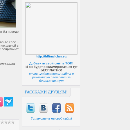
 я бы прежде
авьте себе –
тию длиной в
С защитой от
http://hlfinal.clan.su/
Добавить свой сайт в ТОП!
точника -
И он будет рекламироваться тут
БЕСПЛАТНО!
стань модератором сайта и
рекламируй свой сайт за
бесплатно тут
РАССКАЖИ ДРУЗЬЯМ!
Установить на свой сайт!