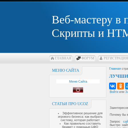
Веб-мастеру в
Скрипты и HTM
ГЛАВНАЯ
ФОРУМ
РЕГИСТРАЦИЯ
Главная
стра
МЕНЮ САЙТА
ЛУЧШИ
Меню Сайта
Войти
или
З
СТАТЬИ ПРО UCOZ
Заинтересо
Эффективное решение для
Почему бы в
игрового бизнеса: как выбрать
систему, которая работает
Запрос
са
Как правильно составить
быстро най
бюджет с помощью ЦФО