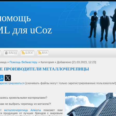
 помощь
L для uCoz
ВХОД
БЛОГ
RSS
ница »
Помощь Вебмастеру
» Категория
» Добавлено [21.03.2023, 12:23]
Е ПРОИЗВОДИТЕЛИ МЕТАЛЛОЧЕРЕПИЦЫ
арегистрироваться
[скачивать файлы могут только зарегистрированные пользователи!]
вались кровельными материалами?
ам не выбрать черепицу из металла?!
йт металлочерепица Алматы
поможет вам
ти продукцию от лучших брендов с мировым