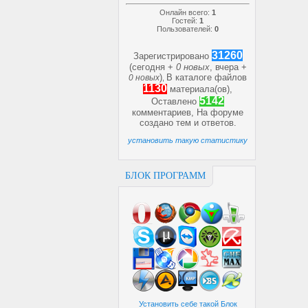
Онлайн всего:
1
Гостей:
1
Пользователей:
0
31260
Зарегистрировано
(сегодня +
0 новых
, вчера +
)
В каталоге файлов
0 новых
,
1130
материала(ов),
5142
Оставлено
комментариев, На форуме
создано
тем и
ответов.
установить такую статистику
БЛОК ПРОГРАММ
Установить себе такой Блок