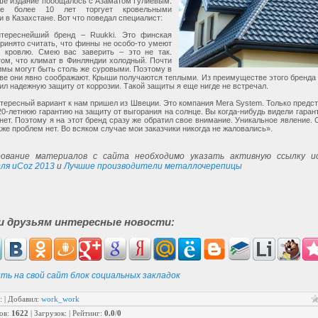
ше издание пообщалось с Азаматом Гулиевым.
же более 10 лет торгует кровельными
 в Казахстане. Вот что поведал специалист:
тереснейший бренд – Ruukki. Это финская
ринято считать, что финны не особо-то умеют
ь кровлю. Смею вас заверить – это не так.
ом, что климат в Финляндии холодный. Почти
Зимы могут быть столь же суровыми. Поэтому в
ве они явно соображают. Крыши получаются теплыми. Из преимуществе этого бренда
ил надежную защиту от коррозии. Такой защиты я еще нигде не встречал.
тересный вариант к нам пришел из Швеции. Это компания Mera System. Только предст
20-летнюю гарантию на защиту от выгорания на солнце. Вы когда-нибудь видели гаран
 нет. Поэтому я на этот бренд сразу же обратил свое внимание. Уникальное явление. 
кже проблем нет. Во всяком случае мои заказчики никогда не жаловались».
ование материалов с сайта необходимо указать активную ссылку ис
ля uCoz 2013
и
Лучшие производители металлочерепицы
и друзьям интересные новости:
ть на свой сайт блок социальных закладок
:
|
Добавил
:
work_work
ов
:
1622
|
Загрузок
:
|
Рейтинг
:
0.0
/
0