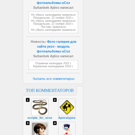
фотоальбомы uCoz
Sultanbek Ajdos
написал:
Не убрать календарики правильно
Понедельник, 22 ноября 2010 г.
Не убрать календарики правильно
Понедельник, 22 ноября 2010 г.
Поставь правильно
Не убрать календарики правильно
Новость:
Фото галерея для
сайта укоз - модуль
фотоальбомы uCoz
Sultanbek Ajdos
написал:
Отрывные календари 2022 г.
Карманные календарики 2010 г.
Читать все комментарии
ТОП КОММЕНТАТОРОВ
1
2
scripts_for_ucoz
Apocalypse
3
4