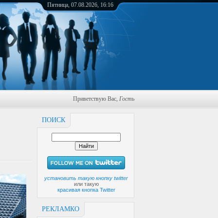
Пятница, 07.08.2026, 16:16
Приветствую Вас
,
Гость
ПОИСК
установить такую кнопку twitter
или такую
красивая кнопка Twitter
РЕКЛАМКО