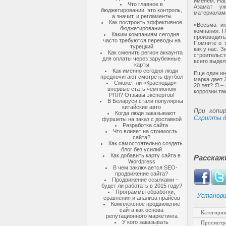
именем. На
Что главное в
Азамат у
бюджетировании, это контроль,
материалами
а значит, и регламенты
Как построить эффективное
«Весьма ин
бюджетирование
компания. П
Каким компаниям сегодня
производит
часто требуются переводы на
Помните о т
турецкий
как у нас. 
Как сменить регион аккаунта
строительст
для оплаты через зарубежные
всего выдел
карты
Как именно сегодня люди
Еще один ин
предпочитают смотреть футбол
марка дает 
Сможет ли «Краснодар»
20 лет? Я –
впервые стать чемпионом
коррозии та
РПЛ? Отзывы экспертов!
В Беларуси стали популярны
китайские авто
При копир
Когда люди заказывают
Скрипты д
фуршеты на заказ с доставкой
Разработка сайта
Что влияет на стоимость
сайта?
Как самостоятельно создать
блог без усилий
Как добавить карту сайта в
Расскаж
Wordpress
В чем заключается SEO-
продвижение сайта?
Продвижение ссылками –
будет ли работать в 2015 году?
Программы обработки,
-
Установи
сравнения и анализа прайсов
Комплексное продвижение
сайта как основа
Категория
репутационного маркетинга
У кого заказывать
Просмотр