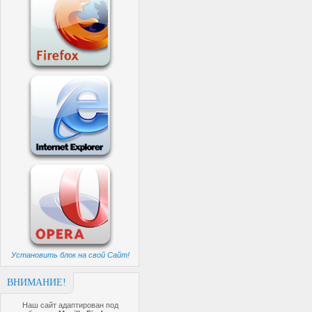
Установить блок на свой Сайт!
ВНИМАНИЕ!
Наш сайт адаптирован под