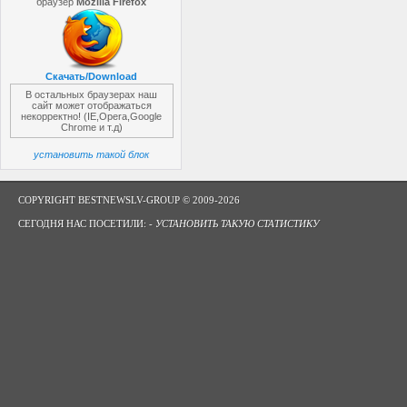
браузер
Mozilla Firefox
Скачать/Download
В остальных браузерах наш
сайт может отображаться
некорректно! (IE,Opera,Google
Chrome и т.д)
установить такой блок
COPYRIGHT BESTNEWSLV-GROUP © 2009-2026
СЕГОДНЯ НАС ПОСЕТИЛИ: -
УСТАНОВИТЬ ТАКУЮ СТАТИСТИКУ