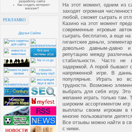
разработку сайта
На этот момент, одним из с
Как создать интернет-
магазин?
заходят огромная численнос
любой, сможет сыграть и отл
РЕКЛАМКО
Казино на этот момент пред
современные игровые авто
Друзья Сайта
сыграть бесплатно, а еще на
гигантские деньги, элемента
довольно давным-давно 
репутацию между различным
стабильности. Часто не 
задержкой. А порой бывают с
напряженной игре. В дан
популярные. Играть во в
трудности. Возможно элемен
выбрать для себя игру. Это
желание играть только там. 
широким ассортиментом игр
выплаты своим игрокам в 
многие пользователи делятс
Все отзывы можно найти в св
с ними.