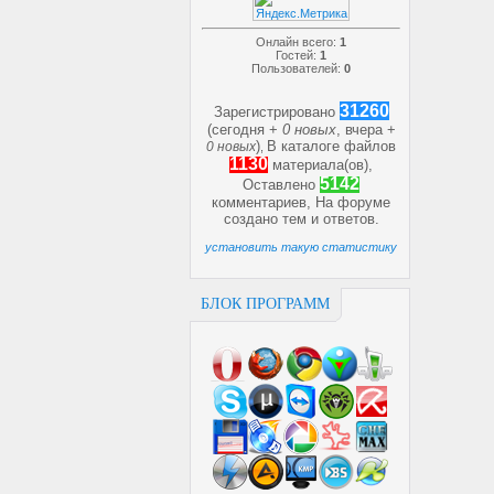
Онлайн всего:
1
Гостей:
1
Пользователей:
0
31260
Зарегистрировано
(сегодня +
0 новых
, вчера +
)
В каталоге файлов
0 новых
,
1130
материала(ов),
5142
Оставлено
комментариев, На форуме
создано
тем и
ответов.
установить такую статистику
БЛОК ПРОГРАММ