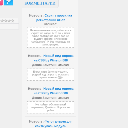
КОММЕНТАРИИ
Новость:
Скрипт просилка
регистрации uCoz
написал:
Ничего изменять или добавлять в
скрипт не надо? А то он у меня
такое сообщение как у вас не
выдаёт. Просто "служебное
сообщение". И без перехода на
регистрацию.
Новость:
Новый вид опроса
на CSS by Winston888
Денис Замятин
написал:
Епрст надо было не удалять
родной код ,апросто встаыить
скрипт ниже его)))))
Новость:
Новый вид опроса
на CSS by Winston888
Денис Замятин
написал:
Не найден обязательный
параментр Quetions. Короче не
робит
Новость:
Фото галерея для
сайта укоз - модуль