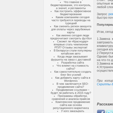
стоит. В
Что главное в
опытные м
бюджетировании, это контроль,
любой сло
а значит, и регламенты
Как построить эффективное
Запрос
ре
бюджетирование
Каким компаниям сегодня
быстро поч
часто требуются переводы на
турецкий
Популярны
Как сменить регион аккаунта
для оплаты через зарубежные
Итак, сего
карты
Как именно сегодня люди
предпочитают смотреть футбол
1.
Замена к
Сможет ли «Краснодар»
завтракат
впервые стать чемпионом
клавиатуру
РПЛ? Отзывы экспертов!
сегодня кл
В Беларуси стали популярны
2.
Переуста
китайские авто
Однако быв
Когда люди заказывают
фуршеты на заказ с доставкой
на что-то 
Разработка сайта
3.
Замена м
Что влияет на стоимость
4.
Устранен
сайта?
осуществля
Как самостоятельно создать
блог без усилий
Как добавить карту сайта в
При копир
Wordpress
В чем заключается SEO-
Скрипты д
продвижение сайта?
Продвижение ссылками –
будет ли работать в 2015 году?
Программы обработки,
сравнения и анализа прайсов
Комплексное продвижение
Расскаж
сайта как основа
репутационного маркетинга
У кого заказывать