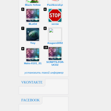
Black-Yellow
Pashkovskyi
5
6
BLoOd
serzw
7
8
Tiny
Aragorn3092
10
9
SCRIPTS-FOR-
Maks-0101_01
UCOZ
установить такой информер
VKONTAKTE
FACEBOOK