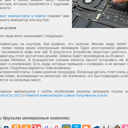
едь вам в любой момент могут помочь
астера, которые справляются с задачами
жности.
монт компьютеров в гомеле
поможет вам
инить компьютер или ноутбук.
е услуги
дня чаще всего заказывают следующее:
лавиатуры на ноутбуке. Как правило, это залитие. Многие люди любят
ь прямо перед своим электронным любимцем. Одно неосторожное движе
 проливаются кофе или чай. В результате устройство перестает работать.
авиатуры стоят достаточно дешево. Замена будет произведена за 20 минут.
новка Windows. В большинстве случаев клиенты просят установить им W
ают и исключения. Есть люди, которые привыкли к «семерке» и не желают 
другое. Подобные варианты тоже возможны.
атеринской платы. Самая дорогая процедура. Поскольку деталь стоит очень 
ие помех, возникающих на мониторе. Не исключено, что был поврежден шле
ется за несколько минут.
ование материалов с сайта необходимо указать активную ссылку ис
ля uCoz 2013
и
Ремонт компьютеров: самые популярные услуги
и друзьям интересные новости: