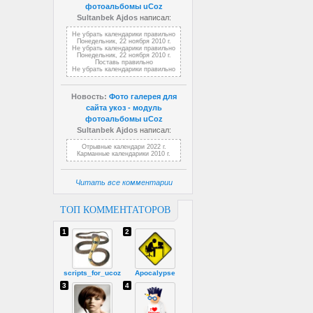
фотоальбомы uCoz
Sultanbek Ajdos
написал:
Не убрать календарики правильно
Понедельник, 22 ноября 2010 г.
Не убрать календарики правильно
Понедельник, 22 ноября 2010 г.
Поставь правильно
Не убрать календарики правильно
Новость:
Фото галерея для
сайта укоз - модуль
фотоальбомы uCoz
Sultanbek Ajdos
написал:
Отрывные календари 2022 г.
Карманные календарики 2010 г.
Читать все комментарии
ТОП КОММЕНТАТОРОВ
1
2
scripts_for_ucoz
Apocalypse
3
4