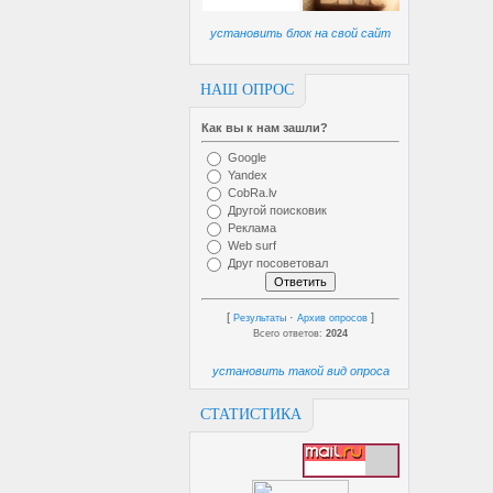
установить блок на свой сайт
НАШ ОПРОС
Как вы к нам зашли?
Google
Yandex
CobRa.lv
Другой поисковик
Реклама
Web surf
Друг посоветовал
[
·
]
Результаты
Архив опросов
Всего ответов:
2024
установить такой вид опроса
СТАТИСТИКА