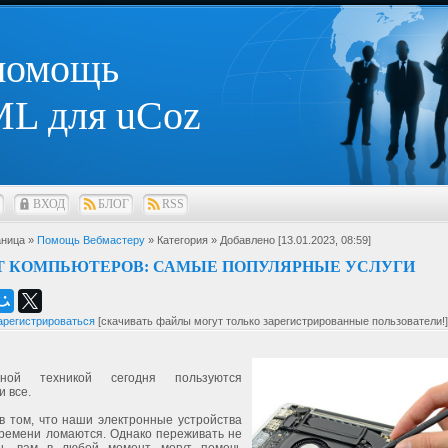
 помощь
L для uCoz
ВХОД
БЛОГ
RSS
ница »
Помощь Вебмастеру
» Категория
» Добавлено [13.01.2023, 08:59]
Т КОМПЬЮТЕРОВ: САМЫЕ ПОПУЛЯРНЫЕ УСЛУГИ
арегистрироваться
[скачивать файлы могут только зарегистрированные пользователи!]
рной техникой сегодня пользуются
и все.
в том, что наши электронные устройства
времени ломаются. Однако переживать не