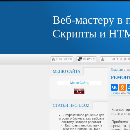
Веб-мастеру в
Скрипты и HTM
ГЛАВНАЯ
ФОРУМ
РЕГИСТРАЦИЯ
Главная
стра
МЕНЮ САЙТА
РЕМОН
Меню Сайта
Войти
или
З
СТАТЬИ ПРО UCOZ
Компьюте
практическ
Эффективное решение для
игрового бизнеса: как выбрать
Проблема 
систему, которая работает
Как правильно составить
время от 
бюджет с помощью ЦФО