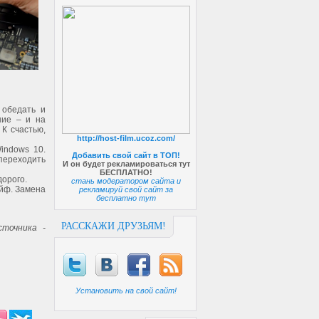
 обедать и
ние – и на
 К счастью,
http://host-film.ucoz.com/
indows 10.
Добавить свой сайт в ТОП!
переходить
И он будет рекламироваться тут
БЕСПЛАТНО!
дорого.
стань модератором сайта и
йф. Замена
рекламируй свой сайт за
бесплатно тут
РАССКАЖИ ДРУЗЬЯМ!
точника -
Установить на свой сайт!