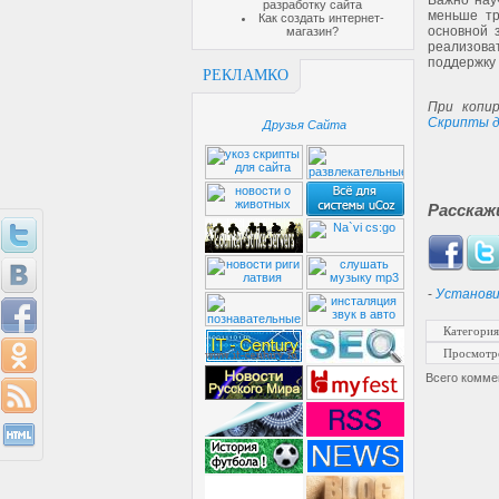
Важно нау
разработку сайта
меньше тр
Как создать интернет-
основной 
магазин?
реализова
поддержку 
РЕКЛАМКО
При копир
Скрипты д
Друзья Сайта
Расскаж
-
Установи
Категория
Просмотр
Всего комме