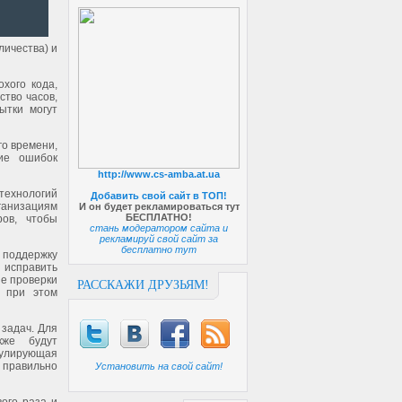
личества) и
хого кода,
ство часов,
ытки могут
го времени,
ие ошибок
http://www.cs-amba.at.ua
технологий
Добавить свой сайт в ТОП!
ганизациям
И он будет рекламироваться тут
БЕСПЛАТНО!
ов, чтобы
стань модератором сайта и
рекламируй свой сайт за
бесплатно тут
 поддержку
 исправить
е проверки
РАССКАЖИ ДРУЗЬЯМ!
а при этом
задач. Для
кже будут
мулирующая
 правильно
Установить на свой сайт!