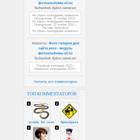
фотоальбомы uCoz
Sultanbek Ajdos
написал:
Не убрать календарики правильно
Понедельник, 22 ноября 2010 г.
Не убрать календарики правильно
Понедельник, 22 ноября 2010 г.
Поставь правильно
Не убрать календарики правильно
Новость:
Фото галерея для
сайта укоз - модуль
фотоальбомы uCoz
Sultanbek Ajdos
написал:
Отрывные календари 2022 г.
Карманные календарики 2010 г.
Читать все комментарии
ТОП КОММЕНТАТОРОВ
1
2
scripts_for_ucoz
Apocalypse
3
4