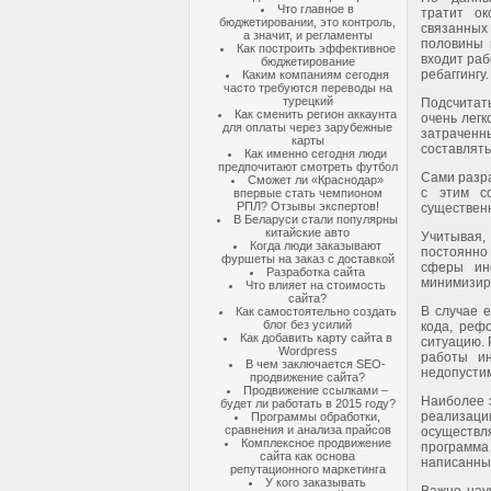
Что главное в
тратит о
бюджетировании, это контроль,
связанных 
а значит, и регламенты
половины 
Как построить эффективное
входит раб
бюджетирование
ребаггингу.
Каким компаниям сегодня
часто требуются переводы на
турецкий
Подсчитат
Как сменить регион аккаунта
очень легк
для оплаты через зарубежные
затраченн
карты
составлять
Как именно сегодня люди
предпочитают смотреть футбол
Сами разра
Сможет ли «Краснодар»
с этим с
впервые стать чемпионом
РПЛ? Отзывы экспертов!
существенн
В Беларуси стали популярны
китайские авто
Учитывая,
Когда люди заказывают
постоянно
фуршеты на заказ с доставкой
сферы ин
Разработка сайта
минимизир
Что влияет на стоимость
сайта?
В случае 
Как самостоятельно создать
блог без усилий
кода, реф
Как добавить карту сайта в
ситуацию. 
Wordpress
работы ин
В чем заключается SEO-
недопусти
продвижение сайта?
Продвижение ссылками –
Наиболее 
будет ли работать в 2015 году?
реализац
Программы обработки,
сравнения и анализа прайсов
осуществл
Комплексное продвижение
программа
сайта как основа
написанный
репутационного маркетинга
У кого заказывать