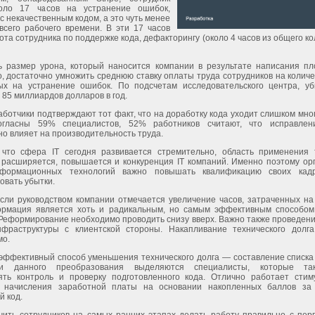
коло 17 часов на устранение ошибок,
с некачественным кодом, а это чуть менее
всего рабочего времени. В эти 17 часов
ота сотрудника по поддержке кода, дефакторингу (около 4 часов из общего ко
ь размер урона, который наносится компании в результате написания пло
о, достаточно умножить среднюю ставку оплаты труда сотрудников на количе
ых на устранение ошибок. По подсчетам исследовательского центра, уб
 85 миллиардов долларов в год.
ботчики подтверждают тот факт, что на доработку кода уходит слишком мно
огласны 59% специалистов, 52% работников считают, что исправлен
о влияет на производительность труда.
 что сфера IT сегодня развивается стремительно, область применения 
 расширяется, повышается и конкуренция IT компаний. Именно поэтому ор
формационных технологий важно повышать квалификацию своих кадр
овать убытки.
если руководством компании отмечается увеличение часов, затраченных на
ормация является хоть и радикальным, но самым эффективным способом
Реформирование необходимо проводить снизу вверх. Важно также проведени
фраструктуры с клиентской стороны. Накапливание технического долг
мо.
эффективный способ уменьшения технического долга — составление списка 
ии данного преобразования выделяются специалисты, которые та
ять контроль и проверку подготовленного кода. Отлично работает сти
 начисления заработной платы на основании накопленных баллов за
 код.