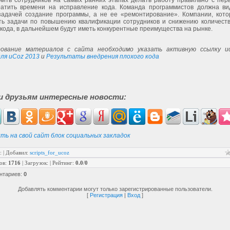
чить сотрудников на самых ранних этапах делать работу правильно с перв
атить времени на исправление кода. Команда программистов должна ви
задачей создание программы, а не ее «ремонтирование». Компании, кото
ть задачи по повышению квалификации сотрудников и снижению количеств
кода, в дальнейшем будут иметь конкурентные преимущества на рынке.
ование материалов с сайта необходимо указать активную ссылку ис
ля uCoz 2013
и
Результаты внедрения плохого кода
и друзьям интересные новости:
ть на свой сайт блок социальных закладок
:
|
Добавил
:
scripts_for_ucoz
ов
:
1716
|
Загрузок
:
|
Рейтинг
:
0.0
/
0
нтариев
:
0
Добавлять комментарии могут только зарегистрированные пользователи.
[
Регистрация
|
Вход
]