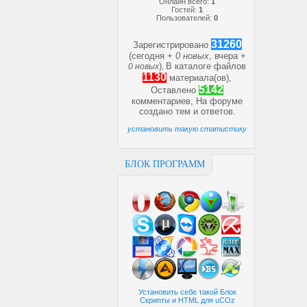
Онлайн всего:
1
Гостей:
1
Пользователей:
0
31260
Зарегистрировано
(сегодня +
0 новых
, вчера +
)
В каталоге файлов
0 новых
,
1130
материала(ов),
5142
Оставлено
комментариев, На форуме
создано
тем и
ответов.
установить такую статистику
БЛОК ПРОГРАММ
Установить себе такой Блок
Скрипты и HTML для uCOz