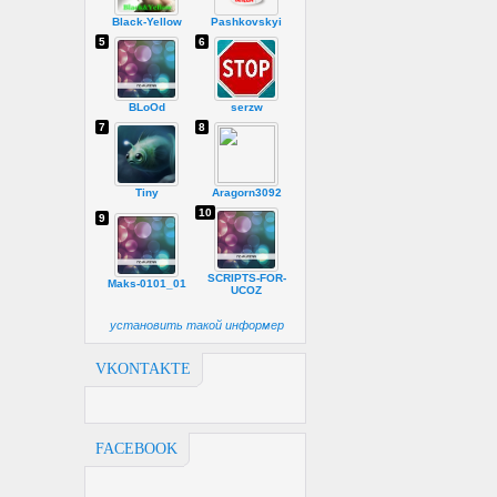
Black-Yellow
Pashkovskyi
5
6
BLoOd
serzw
7
8
Tiny
Aragorn3092
10
9
SCRIPTS-FOR-
Maks-0101_01
UCOZ
установить такой информер
VKONTAKTE
FACEBOOK