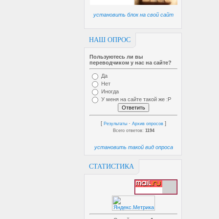
установить блок на свой сайт
НАШ ОПРОС
Пользуютесь ли вы
переводчиком у нас на сайте?
Да
Нет
Иногда
У меня на сайте такой же :P
[
·
]
Результаты
Архив опросов
Всего ответов:
1194
установить такой вид опроса
СТАТИСТИКА