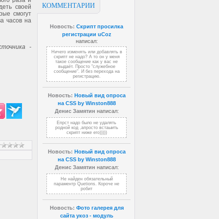
ого раза и
КОММЕНТАРИИ
деть своей
рые смогут
а часов на
Новость:
Скрипт просилка
регистрации uCoz
написал:
точника -
Ничего изменять или добавлять в
скрипт не надо? А то он у меня
такое сообщение как у вас не
выдаёт. Просто "служебное
сообщение". И без перехода на
регистрацию.
Новость:
Новый вид опроса
на CSS by Winston888
Денис Замятин
написал:
Епрст надо было не удалять
родной код ,апросто встаыить
скрипт ниже его)))))
Новость:
Новый вид опроса
на CSS by Winston888
Денис Замятин
написал:
Не найден обязательный
параментр Quetions. Короче не
робит
Новость:
Фото галерея для
сайта укоз - модуль