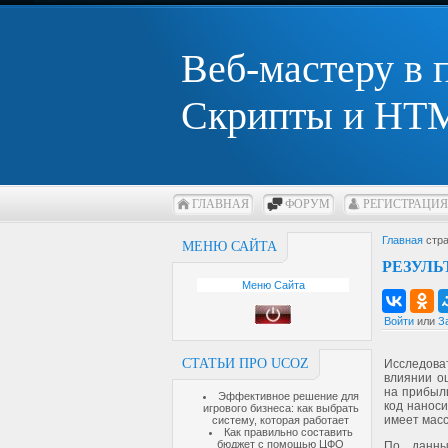
Веб-мастеру в
Скрипты и HTM
ГЛАВНАЯ
ФОРУМ
РЕГИСТРАЦИЯ
Главная
стра
МЕНЮ САЙТА
РЕЗУЛЬ
Меню Сайта
Войти
или
З
СТАТЬИ ПРО UCOZ
Исследоват
влиянии о
на прибыл
Эффективное решение для
код нанос
игрового бизнеса: как выбрать
имеет масс
систему, которая работает
Как правильно составить
бюджет с помощью ЦФО
По данны