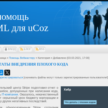
 помощь
L для uCoz
ВХОД
БЛОГ
RSS
ница »
Помощь Вебмастеру
» Категория
» Добавлено [03.03.2021, 17:00]
ТАТЫ ВНЕДРЕНИЯ ПЛОХОГО КОДА
арегистрироваться
[скачивать файлы могут только зарегистрированные пользователи!]
ельский центр Stripe подготовил отчет о
шибок, допущенных при написании кода,
ь
IT-компании
. Оказалось, некачественный
ит серьезный урон бюджету корпорации и
у других негативных последствий.
м, обнародованным Stripe, сотрудник