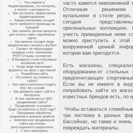
часто кажется невозможной 
Что главное в
бюджетировании, это контроль,
Отличным решением
а значит, и регламенты
Как построить эффективное
купальники в стиле ретро,
бюджетирование
Каким компаниям сегодня
сегодня представ
часто требуются переводы на
оригинальных коллекциях.
турецкий
Как сменить регион аккаунта
учесть приведенные ниже со
для оплаты через зарубежные
карты
можно приступить к этой
Как именно сегодня люди
предпочитают смотреть футбол
вооруженной ценной инфо
Сможет ли «Краснодар»
которая вам пригодится.
впервые стать чемпионом
РПЛ? Отзывы экспертов!
В Беларуси стали популярны
китайские авто
Есть магазины, специал
Когда люди заказывают
фуршеты на заказ с доставкой
оборудовании-от стильных
Разработка сайта
предпочитающих спортивный
Что влияет на стоимость
сайта?
Если вы не имеете в виду
Как самостоятельно создать
блог без усилий
попробовать зайти из магаз
Как добавить карту сайта в
Wordpress
известных брендов есть, по 
В чем заключается SEO-
продвижение сайта?
Продвижение ссылками –
Чтобы оставаться спокойным 
будет ли работать в 2015 году?
Программы обработки,
три костюма в разных фор
сравнения и анализа прайсов
Комплексное продвижение
бассейнах, но также и очень
сайта как основа
повреждать материалы.
репутационного маркетинга
У кого заказывать