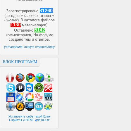
31260
Зарегистрировано
(сегодня +
0 новых
, вчера +
)
В каталоге файлов
0 новых
,
1130
материала(ов),
5142
Оставлено
комментариев, На форуме
создано
тем и
ответов.
установить такую статистику
БЛОК ПРОГРАММ
Установить себе такой Блок
Скрипты и HTML для uCOz