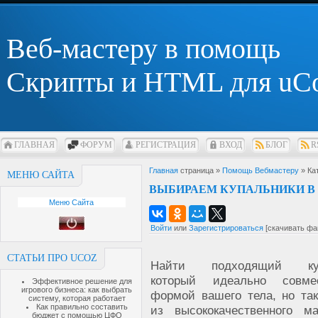
Веб-мастеру в помощь
Скрипты и HTML для uC
ГЛАВНАЯ
ФОРУМ
РЕГИСТРАЦИЯ
ВХОД
БЛОГ
R
Главная
страница »
Помощь Вебмастеру
» Ка
МЕНЮ САЙТА
ВЫБИРАЕМ КУПАЛЬНИКИ В 
Меню Сайта
Войти
или
Зарегистрироваться
[скачивать фа
СТАТЬИ ПРО UCOZ
Найти подходящий куп
который идеально совм
Эффективное решение для
игрового бизнеса: как выбрать
формой вашего тела, но та
систему, которая работает
Как правильно составить
из высококачественного ма
бюджет с помощью ЦФО