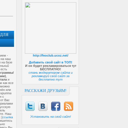
 ДЛЯ
ием -
http://feoclub.ucoz.net/
 на наш
 на базе
Добавить свой сайт в ТОП!
енький
И он будет рекламироваться тут
 есть
БЕСПЛАТНО!
граммы/
стань модератором сайта и
ами)
,
рекламируй свой сайт за
тала
и
бесплатно тут
к как все
зможно
нён или
РАССКАЖИ ДРУЗЬЯМ!
скрипта
н с
 от Вас
териалами
русскую
тель
ите. Наш
Установить на свой сайт!
 [
ссылка
пишитесь
льно
деюсь Вы