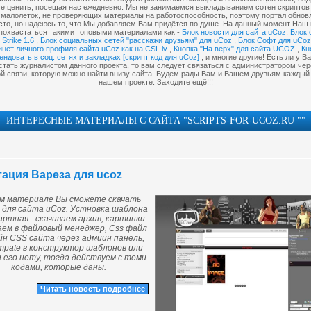
те ценить, посещая нас ежедневно. Мы не занимаемся выкладыванием сотен скриптов 
малолеток, не проверяющих материалы на работоспособность, поэтому портал обнов
асто, но надеюсь то, что Мы добавляем Вам придётся по душе. На данный момент Наш 
похвастаться такими топовыми материалами как -
Блок новости для сайта uCoz
,
Блок 
Strike 1.6
,
Блок социальных сетей "расскажи друзьям" для uCoz
,
Блок Софт для uCoz
инет личного профиля сайта uCoz как на CSL.lv
,
Кнопка "На верх" для сайта UCOZ
,
Кн
ндовать в соц. сетях и закладках [скрипт код для uCoz]
, и многие другие! Есть ли у В
стать журналистом данного проекта, то вам следует связаться с администратором че
й связи, которую можно найти внизу сайта. Будем рады Вам и Вашем друзьям каждый
нашем проекте. Заходите ещё!!!
ИНТЕРЕСНЫЕ МАТЕРИАЛЫ С САЙТА "SCRIPTS-FOR-UCOZ.RU ""
ация Вареза для ucoz
м материале Вы сможете скачать
 для сайта uCoz. Устновка шаблона
ртная - скачиваем архив, картинки
аем в файловый менеджер, Css файл
йн CSS сайта через адмиин панель,
empate в конструктор шаблонов или
и его нету, тогда действуем с теми
кодами, которые даны.
Читать новость подробнее