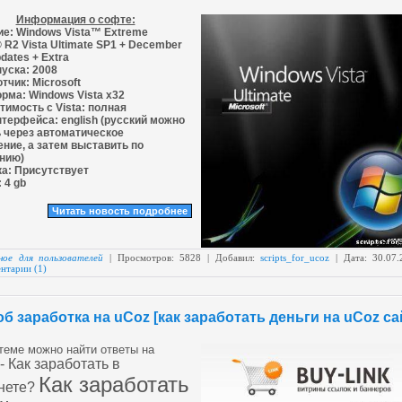
Информация о софте:
ие:
Windows Vista™ Extreme
® R2 Vista Ultimate SP1 + December
dates + Extra
пуска:
2008
отчик:
Microsoft
рма:
Windows Vista x32
имость с Vista:
полная
нтерфейса:
english (русский можно
 через автоматическое
ние, а затем выставить по
нию)
а:
Присутствует
:
4 gb
Читать новость подробнее
ное для пользователей
| Просмотров: 5828 | Добавил:
scripts_for_ucoz
| Дата:
30.07.
нтарии (1)
б заработка на uCoz [как заработать деньги на uCoz са
 теме можно найти ответы на
- Как заработать в
Как заработать
нете?