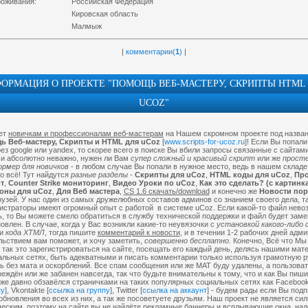
роживания:
Российская Федерация
Кировская область
Малмыж
|
комментарии(
1
)
|
ОРМАЦИЯ О ПРОЕКТЕ "ПОМОЩЬ ВЕБ-МАСТЕРУ, СКРИПТЫ HTML
UCOZ"
ет
новичкам и профессионалам веб-мастерам
на Нашем скромном проекте под назван
ь Веб-мастеру, Скрипты и HTML для uCoz
[
www.scripts-for-ucoz.ru
]! Если Вы попали
рез google или yandex, то скорее всего в поиске Вы вбили запросы связанные с сайтами
 и абсолютно неважно, нужен ли Вам
супер сложный и красивый скрипт
или же
прост
рмер для новичков
- в любом случае Вы попали в нужное место, ведь в нашем складе
о всё! Тут найдутся
разные разделы
-
Скрипты для uCoz
,
HTML коды для uCoz
,
Про
т
,
Counter Strike мониторинг
,
Видео Уроки по uCoz
,
Как это сделать? (с картинк
оны для uCoz
,
Для Веб мастера
,
CS 1.6 скачать/download
и конечно же
Новости пор
узей. У нас один из самых дружелюбных составов админов со знанием своего дела, та
истраторы имеют огромный опыт с работой в системе uCoz. Если какой-то файл нево
ь, то Вы можете смело обратиться в службу технической поддержки и файл будет заме
овлен. В случае, когда у Вас возникли какие-то неувязочки с
установкой какого-либо 
ли
кода ХТМЛ
, тогда пишите
комментарий к новости
, и в течении 1-2 рабочих дней адми
льствием вам поможет, и хочу заметить,
совершенно бесплатно
. Конечно, Всё что Мы
 так это зарегистрироваться на сайте, посещать его каждый день, делясь нашими ма
альных сетях, быть адекватными и писать комментарии только используя грамотную 
ь без мата и оскорблений. Все спам сообщения или же МАТ буду удалены, а пользова
еждён или же забанен навсегда, так что будьте внимательны к тому, что и как Вы пиш
же давно обзавёлся страничками на таких популярных социальных сетях как Facebook
пу
], Vkontakte [
ссылка на группу
], Twitter [
ссылка на аккаунт
] - будем рады если Вы под
обновления во всех из них, а так же посоветуете друзьям. Наш проект не является си
еским, поэтому на сайте вы не найдёте рекламные баннеры и всплывающие окна, на