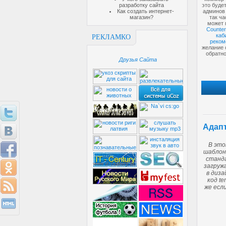
разработку сайта
это буде
Как создать интернет-
админов 
магазин?
так ч
может 
Counter 
каб
РЕКЛАМКО
рекоме
желание 
обратно
Друзья Сайта
Адапт
В это
шаблон
станда
загруж
в диза
код t
же есл