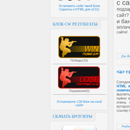
с с
Установить себе такой Блок
подза
Скрипты и HTML для uCOz
сайт?
и ба
БЛОК CW РЕЗУЛЬТАТЫ
оплач
сайте!
Для В
Победы(10)
<a> т
Сегодн
HTML я
новичк
Поражения(5)
выучить
нужно и
Установить CW блок на свой
очень
сайт
которог
ссылку 
СКАЧАТЬ БРОУЗЕРЫ
Учебн