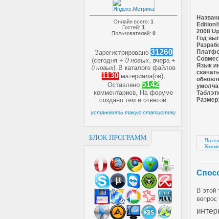
Назван
Онлайн всего:
1
Edition
Гостей:
1
2008 Up
Пользователей:
0
Год вы
Разраб
31260
Платфо
Зарегистрировано
Совмест
(сегодня +
0 новых
, вчера +
Язык и
)
В каталоге файлов
0 новых
,
скачать
1130
материала(ов),
обновле
5142
Оставлено
умолча
комментариев, На форуме
Таблэтк
создано
тем и
ответов.
Размер
установить такую статистику
БЛОК ПРОГРАММ
Полез
Комме
Спосо
В этой
вопрос
интер