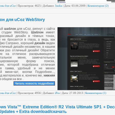
ны для uCoz
| Просмотров: 4625 | Добавил:
3auka
| Дата:
03.06.2009
|
Комментарии (2)
он для uCoz WebStory
ный
шаблон
для uCoz, рипнут с сайта
 студии WebStory.
Шаблон
имеет
красивый дизайн в тёмных тонах,
 не бросается в глаза, а ведь, как
 Джо Сапрано, хороший
дизайн
виден
отличный дизайн незаметен, в нашем
как раз отличный дизайн! Обратите
ие на отличное раскрывающееся
нтальное меню, замечательную
ицированную форму поиска,
цию, которой подобрана отличная
ая гамма, удобный и не менее
ый мини-чат, кнопки Подробнее...,
ид материалов и, конечно же,
нижняя
в общем на все .
Читать новость подробнее
ны для uCoz
| Просмотров: 4956 | Добавил:
iPos
| Дата:
27.09.2013
|
Комментарии (1)
ws Vista™ Extreme Edition® R2 Vista Ultimate SP1 + De
Updates + Extra download/скачать