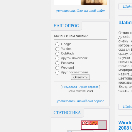
Шабло
установить блок на свой сайт
Шабл
НАШ ОПРОС
Отлич
Как вы к нам зашли?
дизайн
очень 
Google
который
Yandex
сказал
CobRa.lv
сразу, 
случае 
Другой поисковик
вниман
Реклама
горизо
Web surf
модиф
Друг посоветовал
навига
цветов
красив
Вход, в
[
·
]
Результаты
Архив опросов
часть
- 
Всего ответов:
2024
установить такой вид опроса
Шабло
СТАТИСТИКА
Windo
2008 