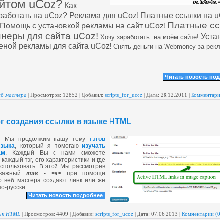
айтом uCoz?
Как
работать на uCoz? Реклама для uCoz!
Платные ссылки на 
Платные с
Помощь с установкой рекламы на сайт uCoz!
ннеры для сайта uCoz!
Уста
Хочу заработать на моём сайте!
еной рекламы для сайта uCoz!
Снять деньги на Webmoney за рек
Читать новость по
еб мастера
| Просмотров: 12852 | Добавил:
scripts_for_ucoz
| Дата:
28.12.2011
|
Комментари
эг создания ссылки в языке HTML
я Мы продолжим нашу тему
тэгов
зыка
, который я помогаю
изучать
ам
. Каждый Вы с нами сможете
 каждый тэг, его характеристики и где
спользовать. В этой Мы рассмотрев
 важный
тэг - <a>
при помощи
о веб мастера создают линк или же
по-русски.
Читать новость подробнее
ик HTML
| Просмотров: 4409 | Добавил:
scripts_for_ucoz
| Дата:
07.06.2013
|
Комментарии (0