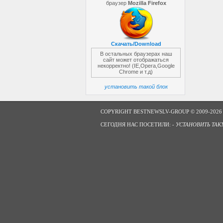
браузер
Mozilla Firefox
Скачать/Download
В остальных браузерах наш
сайт может отображаться
некорректно! (IE,Opera,Google
Chrome и т.д)
установить такой блок
COPYRIGHT BESTNEWSLV-GROUP © 2009-2026
СЕГОДНЯ НАС ПОСЕТИЛИ: -
УСТАНОВИТЬ ТАК