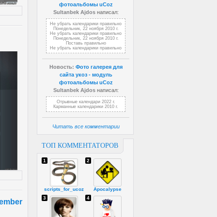
фотоальбомы uCoz
Sultanbek Ajdos
написал:
Не убрать календарики правильно
Понедельник, 22 ноября 2010 г.
Не убрать календарики правильно
Понедельник, 22 ноября 2010 г.
Поставь правильно
Не убрать календарики правильно
Новость:
Фото галерея для
сайта укоз - модуль
фотоальбомы uCoz
Sultanbek Ajdos
написал:
Отрывные календари 2022 г.
Карманные календарики 2010 г.
Читать все комментарии
ТОП КОММЕНТАТОРОВ
1
2
scripts_for_ucoz
Apocalypse
3
4
cember