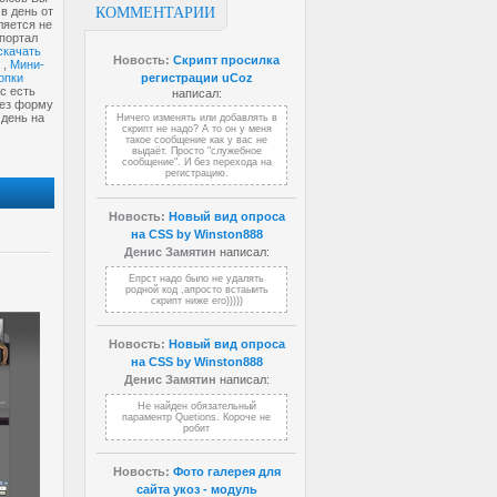
в день от
КОММЕНТАРИИ
ляется не
портал
скачать
Новость:
Скрипт просилка
,
Мини-
опки
регистрации uCoz
ас есть
написал:
рез форму
 день на
Ничего изменять или добавлять в
скрипт не надо? А то он у меня
такое сообщение как у вас не
выдаёт. Просто "служебное
сообщение". И без перехода на
регистрацию.
Новость:
Новый вид опроса
на CSS by Winston888
Денис Замятин
написал:
Епрст надо было не удалять
родной код ,апросто встаыить
скрипт ниже его)))))
Новость:
Новый вид опроса
на CSS by Winston888
Денис Замятин
написал:
Не найден обязательный
параментр Quetions. Короче не
робит
Новость:
Фото галерея для
сайта укоз - модуль