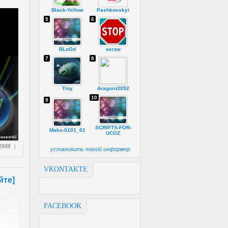
Black-Yellow
Pashkovskyi
5
6
BLoOd
serzw
7
8
Tiny
Aragorn3092
10
9
SCRIPTS-FOR-
Maks-0101_01
UCOZ
2009
|
установить такой информер
VKONTAKTE
йте]
FACEBOOK