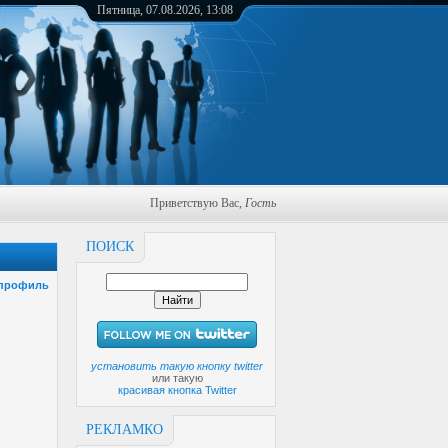
Пятница, 07.08.2026, 13:08
Приветствую Вас
,
Гость
ПОИСК
 профиль
установить такую кнопку twitter
или такую
красивая кнопка Twitter
РЕКЛАМКО