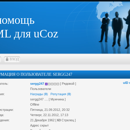
 помощь
L для uCoz
ВХОД
МАЦИЯ О ПОЛЬЗОВАТЕЛЕ SERGG247
uID
атель:
sergg247
[ Рядовой ]
Пользователи
ия:
Награды (
0
)
Репутация (
0
)
sergg247 .... [ Мужчина ]
Offline
истрации:
Пятница, 21.09.2012, 20:32
да:
Четверг, 22.11.2012, 17:13
дения:
21 Декабря 1962 [
63
Стрелец ]
Адрес скрыт