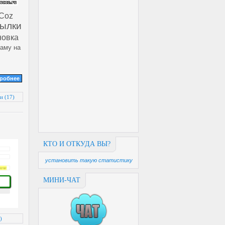
uCoz
сылки
новка
ламу на
дробнее
и (17)
КТО И ОТКУДА ВЫ?
установить такую статистику
МИНИ-ЧАТ
)