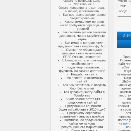
бюджет с помощью ЦФО
Место п
Что главное в
Штат:
бюджетировании, это контроль,
а значит, и регламенты
Город:
Как построить эффективное
бюджетирование
Каким компаниям сегодня
часто требуются переводы на
турецкий
Как сменить регион аккаунта
ИНФ
для оплаты через зарубежные
карты
Как именно сегодня люди
предпочитают смотреть футбол
Сможет ли «Краснодар»
впервые стать чемпионом
РПЛ? Отзывы экспертов!
Прив
В Беларуси стали популярны
Помощ
китайские авто
сайт че
Когда люди заказывают
uCoz,
фуршеты на заказ с доставкой
инфо
Разработка сайта
буквальн
Что влияет на стоимость
Соф
сайта?
Шабл
Как самостоятельно создать
наших др
блог без усилий
админ
Как добавить карту сайта в
скачат
Wordpress
восстан
В чем заключается SEO-
и
продвижение сайта?
удово
Продвижение ссылками –
просим -
будет ли работать в 2015 году?
в соци
Программы обработки,
реч
сравнения и анализа прайсов
предупр
Комплексное продвижение
портал у
сайта как основа
на груп
репутационного маркетинга
на 
У кого заказывать
коммерч