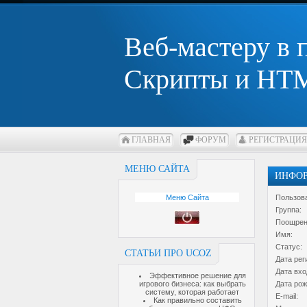
Веб-мастеру в
Скрипты и HTM
ГЛАВНАЯ
ФОРУМ
РЕГИСТРАЦИЯ
МЕНЮ САЙТА
ИНФОР
Меню Сайта
Пользов
Группа:
Поощрен
Имя:
Статус:
СТАТЬИ ПРО UCOZ
Дата рег
Дата вхо
Эффективное решение для
игрового бизнеса: как выбрать
Дата рож
систему, которая работает
E-mail:
Как правильно составить