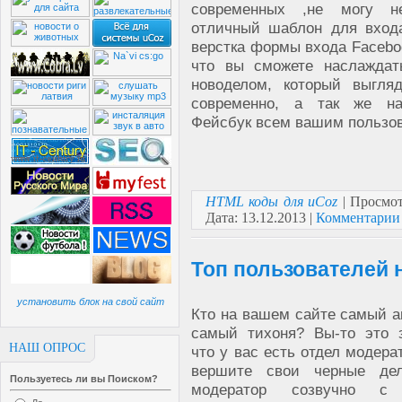
современных ,не могу н
отличный шаблон для входа
верстка формы входа Facebo
что вы сможете наслаждат
новоделом, который выгля
современно, а так же на
Фейсбук всем вашим пользо
HTML коды для uCoz
| Просмот
Дата:
13.12.2013
|
Комментарии 
Топ пользователей 
установить блок на свой сайт
Кто на вашем сайте самый а
самый тихоня? Вы-то это з
НАШ ОПРОС
что у вас есть отдел модера
вершите свои черные де
Пользуетесь ли вы Поиском?
модератор созвучно с 