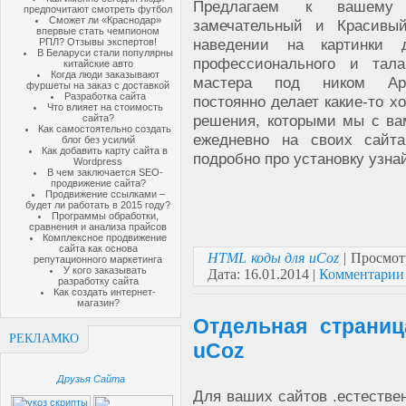
Предлагаем к вашему 
предпочитают смотреть футбол
Сможет ли «Краснодар»
замечательный и Красивы
впервые стать чемпионом
наведении на картинки
РПЛ? Отзывы экспертов!
В Беларуси стали популярны
профессионального и тала
китайские авто
Когда люди заказывают
мастера под ником Apo
фуршеты на заказ с доставкой
Разработка сайта
постоянно делает какие-то х
Что влияет на стоимость
решения, которыми мы с ва
сайта?
Как самостоятельно создать
ежедневно на своих сайт
блог без усилий
Как добавить карту сайта в
подробно про установку узна
Wordpress
В чем заключается SEO-
продвижение сайта?
Продвижение ссылками –
будет ли работать в 2015 году?
Программы обработки,
сравнения и анализа прайсов
Комплексное продвижение
сайта как основа
HTML коды для uCoz
| Просмот
репутационного маркетинга
У кого заказывать
Дата:
16.01.2014
|
Комментарии 
разработку сайта
Как создать интернет-
магазин?
Отдельная страниц
РЕКЛАМКО
uCoz
Друзья Сайта
Для ваших сайтов .естестве