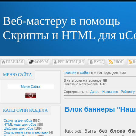
Веб-мастеру в помощь
Скрипты и HTML для uC
ГЛАВНАЯ
ФОРУМ
РЕГИСТРАЦИЯ
ВХОД
БЛОГ
R
Главная
»
Файлы
» HTML коды для uCoz
МЕНЮ САЙТА
В категории материалов
:
58
Показано материалов
:
1-10
Меню Сайта
Сортировать по
:
Дате
·
Названию
·
Рейтингу
Блок баннеры "Наш
КАТЕГОРИИ РАЗДЕЛА
Скрипты для uCoz
[582]
HTML коды для uCoz
[58]
Шаблоны для uCoz
[189]
Как же быть без
блока ба
Социальные сети и закладки
[4]