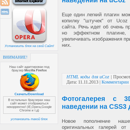
наведении на uCoz
Еще один легкий плагин мо
копилку "штучек" от Uco
сайта. Речь идет об очень п
но эффектном плагине,
увеличивать изображения пр
них.
Установить блок на свой Сайт!
ВНИМАНИЕ!
Наш сайт адаптирован под
браузер
Mozilla Firefox
HTML коды для uCoz
| Просмот
Дата:
11.11.2013
|
Комментарии 
Скачать/Download
Фотогалерея с 3
В остальных браузерах наш
сайт может отображаться
наведении на CSS3 
некорректно! (IE,Opera,Google
Chrome и т.д)
установить такой блок
Новое пополнение наше
оригинальных галерей от