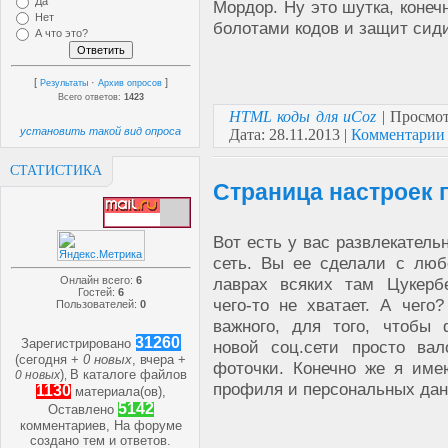
Да
Мордор. Ну это шутка, конеч
Нет
болотами кодов и защит сиди
А что это?
[
·
]
Результаты
Архив опросов
Всего ответов:
1423
HTML коды для uCoz
| Просмот
установить такой вид опроса
Дата:
28.11.2013
|
Комментарии 
СТАТИСТИКА
Страница настроек
Вот есть у вас развлекатель
сеть. Вы ее сделали с люб
Онлайн всего:
6
лаврах всяких там Цукербе
Гостей:
6
чего-то не хватает. А чего?
Пользователей:
0
важного, для того, чтобы
31260
Зарегистрировано
новой соц.сети просто ва
(сегодня +
0 новых
, вчера +
фоточки. Конечно же я им
)
В каталоге файлов
0 новых
,
профиля и персональных дан
1130
материала(ов),
5142
Оставлено
комментариев, На форуме
создано
тем и
ответов.