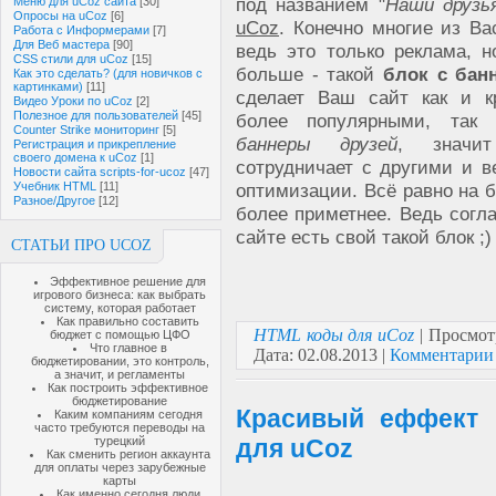
под названием "
Наши друзь
Меню для uCoz сайта
[30]
Опросы на uCoz
[6]
uCoz
. Конечно многие из В
Работа с Информерами
[7]
Для Веб мастера
[90]
ведь это только реклама, 
CSS стили для uCoz
[15]
больше - такой
блок с бан
Как это сделать? (для новичков с
картинками)
[11]
сделает Ваш сайт как и к
Видео Уроки по uCoz
[2]
Полезное для пользователей
[45]
более популярными, так 
Counter Strike мониторинг
[5]
баннеры друзей
, значи
Регистрация и прикрепление
своего домена к uCoz
[1]
сотрудничает с другими и в
Новости сайта scripts-for-ucoz
[47]
Учебник HTML
[11]
оптимизации. Всё равно на б
Разное/Другое
[12]
более приметнее. Ведь согл
сайте есть свой такой блок ;)
СТАТЬИ ПРО UCOZ
Эффективное решение для
игрового бизнеса: как выбрать
систему, которая работает
Как правильно составить
HTML коды для uCoz
| Просмот
бюджет с помощью ЦФО
Что главное в
Дата:
02.08.2013
|
Комментарии 
бюджетировании, это контроль,
а значит, и регламенты
Как построить эффективное
бюджетирование
Красивый еффект 
Каким компаниям сегодня
часто требуются переводы на
турецкий
для uCoz
Как сменить регион аккаунта
для оплаты через зарубежные
карты
Как именно сегодня люди