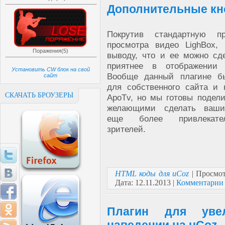
Дополнительные кно
Покрутив стандартную п
просмотра видео LighBox
Поражения(5)
выводу, что и ее можно сд
приятнее в отображении 
Установить CW блок на свой
Вообще данный плагине б
сайт
для собственного сайта и 
СКАЧАТЬ БРОУЗЕРЫ
ApoTv, но мы готовы подел
желающими сделать ваш
еще более привлекат
зрителей.
HTML коды для uCoz
| Просмот
Дата:
12.11.2013
|
Комментарии 
Плагин для уве