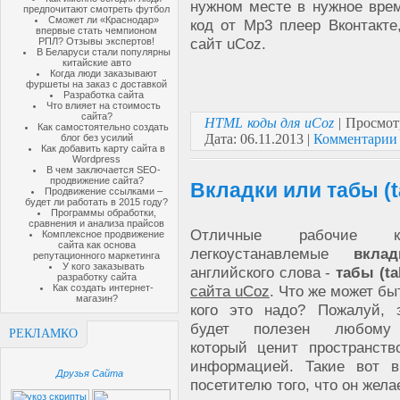
нужном месте в нужное вре
предпочитают смотреть футбол
Сможет ли «Краснодар»
код от Mp3 плеер Вконтакте
впервые стать чемпионом
сайт uCoz.
РПЛ? Отзывы экспертов!
В Беларуси стали популярны
китайские авто
Когда люди заказывают
фуршеты на заказ с доставкой
Разработка сайта
Что влияет на стоимость
сайта?
HTML коды для uCoz
| Просмот
Как самостоятельно создать
Дата:
06.11.2013
|
Комментарии 
блог без усилий
Как добавить карту сайта в
Wordpress
В чем заключается SEO-
продвижение сайта?
Вкладки или табы (t
Продвижение ссылками –
будет ли работать в 2015 году?
Программы обработки,
сравнения и анализа прайсов
Отличные рабочие 
Комплексное продвижение
сайта как основа
легкоустанавлемые
вклад
репутационного маркетинга
У кого заказывать
английского слова -
табы (ta
разработку сайта
Как создать интернет-
сайта uCoz
. Что же может бы
магазин?
кого это надо? Пожалуй, 
будет полезен любому 
РЕКЛАМКО
который ценит пространств
информацией. Такие вот в
Друзья Сайта
посетителю того, что он жела