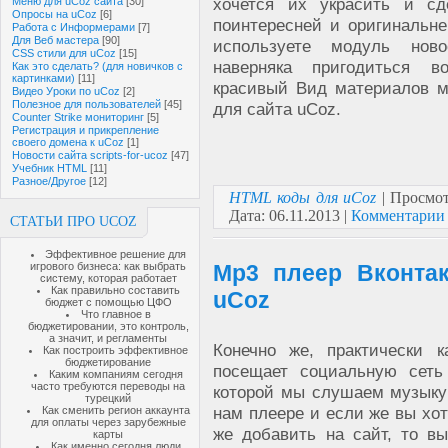
хочется их украсить и сд
Меню для uCoz сайта
[30]
Опросы на uCoz
[6]
поинтересней и оригинальн
Работа с Информерами
[7]
Для Веб мастера
[90]
используете модуль нов
CSS стили для uCoz
[15]
наверняка пригодиться в
Как это сделать? (для новичков с
картинками)
[11]
красивый Вид материалов м
Видео Уроки по uCoz
[2]
Полезное для пользователей
[45]
для сайта uCoz.
Counter Strike мониторинг
[5]
Регистрация и прикрепление
своего домена к uCoz
[1]
Новости сайта scripts-for-ucoz
[47]
Учебник HTML
[11]
Разное/Другое
[12]
HTML коды для uCoz
| Просмот
Дата:
06.11.2013
|
Комментарии 
СТАТЬИ ПРО UCOZ
Эффективное решение для
игрового бизнеса: как выбрать
Mp3 плеер Вконтак
систему, которая работает
Как правильно составить
uCoz
бюджет с помощью ЦФО
Что главное в
бюджетировании, это контроль,
а значит, и регламенты
Конечно же, практически 
Как построить эффективное
бюджетирование
посещает социальную сеть 
Каким компаниям сегодня
часто требуются переводы на
которой мы слушаем музыку
турецкий
нам плеере и если же вы хот
Как сменить регион аккаунта
для оплаты через зарубежные
же добавить на сайт, то в
карты
Как именно сегодня люди