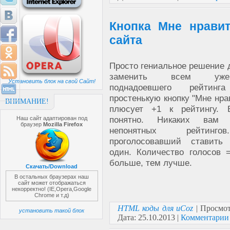
Кнопка Мне нравит
сайта
Просто гениальное решение д
заменить всем уже
Установить блок на свой Сайт!
поднадоевшего рейти
простенькую кнопку "Мне нра
ВНИМАНИЕ!
плюсует +1 к рейтингу. 
понятно. Никаких вам 
Наш сайт адаптирован под
браузер
Mozilla Firefox
непонятных рейтинг
проголосовавший ставить
один. Количество голосов 
больше, тем лучше.
Скачать/Download
В остальных браузерах наш
сайт может отображаться
некорректно! (IE,Opera,Google
Chrome и т.д)
HTML коды для uCoz
| Просмот
установить такой блок
Дата:
25.10.2013
|
Комментарии 