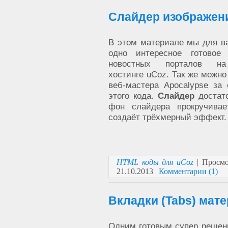
Слайдер изображени
В этом материале мы для в
одно интересное готовое
новостных порталов на
хостинге uCoz. Так же можно
веб-мастера Apocalypse за 
этого кода.
Слайдер
достато
фон слайдера прокручива
создаёт трёхмерный эффект.
HTML коды для uCoz
| Просмо
21.10.2013
|
Комментарии (1)
Вкладки (Tabs) мат
Одним готовым супер решен