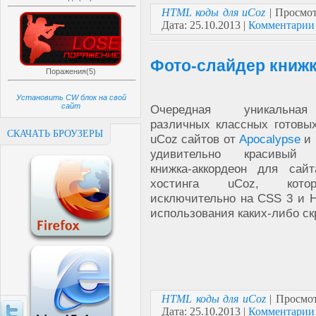
HTML коды для uCoz
| Просмот
Дата:
25.10.2013
|
Комментарии 
Фото-слайдер книжк
Поражения(5)
Установить CW блок на свой
сайт
Очередная уникальна
различных классных готовы
СКАЧАТЬ БРОУЗЕРЫ
uCoz сайтов от
Apocalypse
и 
удивительно красивый 
книжка-аккордеон для сайт
хостинга uCoz, кото
исключительно на CSS 3 и 
использования каких-либо ск
HTML коды для uCoz
| Просмот
Дата:
25.10.2013
|
Комментарии 