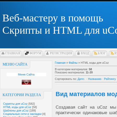
Веб-мастеру в помощь
Скрипты и HTML для uC
ГЛАВНАЯ
ФОРУМ
РЕГИСТРАЦИЯ
ВХОД
БЛОГ
R
Главная
»
Файлы
» HTML коды для uCoz
МЕНЮ САЙТА
В категории материалов
:
58
Показано материалов
:
11-20
Меню Сайта
Сортировать по
:
Дате
·
Названию
·
Рейтингу
Вид материалов мод
КАТЕГОРИИ РАЗДЕЛА
Скрипты для uCoz
[582]
Создавая сайт на uCoz мы
HTML коды для uCoz
[58]
Шаблоны для uCoz
[189]
практически одинаковые ша
Социальные сети и закладки
[4]