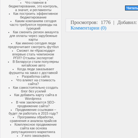
Что главное в
бюджетировании, это контроль,
Читать
а значит, и регламенты
Как построить эффективное
бюджетирование
Каким компаниям сегодня
Просмотров: 1776 | Добавил
часто требуются переводы на
Комментарии (0)
турецкий
Как сменить регион аккаунта
для оплаты через зарубежные
карты
Как именно сегодня люди
предпочитают смотреть футбол
Сможет ли «Краснодар»
впервые стать чемпионом
РПЛ? Отзывы экспертов!
В Беларуси стали популярны
китайские авто
Когда люди заказывают
фуршеты на заказ с доставкой
Разработка сайта
Что влияет на стоимость
сайта?
Как самостоятельно создать
блог без усилий
Как добавить карту сайта в
Wordpress
В чем заключается SEO-
продвижение сайта?
Продвижение ссылками –
будет ли работать в 2015 году?
Программы обработки,
сравнения и анализа прайсов
Комплексное продвижение
сайта как основа
репутационного маркетинга
У кого заказывать