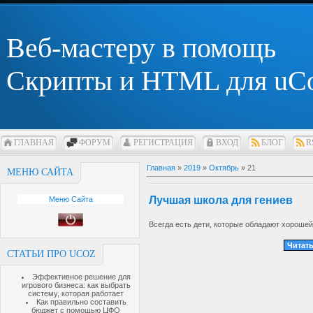
Веб-мастеру в помощь
Скрипты и HTML для uC
ГЛАВНАЯ
ФОРУМ
РЕГИСТРАЦИЯ
ВХОД
БЛОГ
R
Главная
»
2019
»
Октябрь
»
21
МЕНЮ САЙТА
Лучшая школа для гениев
Меню Сайта
Всегда есть дети, которые обладают хороше
Читать
СТАТЬИ ПРО UCOZ
Эффективное решение для
игрового бизнеса: как выбрать
систему, которая работает
Как правильно составить
бюджет с помощью ЦФО