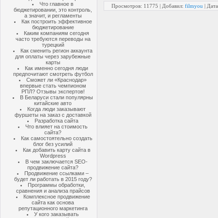
Что главное в
Просмотров: 11775 | Добавил:
filmyou
| Дат
бюджетировании, это контроль,
а значит, и регламенты
Как построить эффективное
бюджетирование
Каким компаниям сегодня
часто требуются переводы на
турецкий
Как сменить регион аккаунта
для оплаты через зарубежные
карты
Как именно сегодня люди
предпочитают смотреть футбол
Сможет ли «Краснодар»
впервые стать чемпионом
РПЛ? Отзывы экспертов!
В Беларуси стали популярны
китайские авто
Когда люди заказывают
фуршеты на заказ с доставкой
Разработка сайта
Что влияет на стоимость
сайта?
Как самостоятельно создать
блог без усилий
Как добавить карту сайта в
Wordpress
В чем заключается SEO-
продвижение сайта?
Продвижение ссылками –
будет ли работать в 2015 году?
Программы обработки,
сравнения и анализа прайсов
Комплексное продвижение
сайта как основа
репутационного маркетинга
У кого заказывать