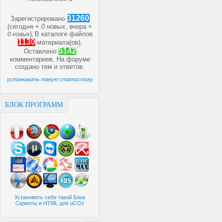
31260
Зарегистрировано
(сегодня +
0 новых
, вчера +
)
В каталоге файлов
0 новых
,
1130
материала(ов),
5142
Оставлено
комментариев, На форуме
создано
тем и
ответов.
установить такую статистику
БЛОК ПРОГРАММ
Установить себе такой Блок
Скрипты и HTML для uCOz