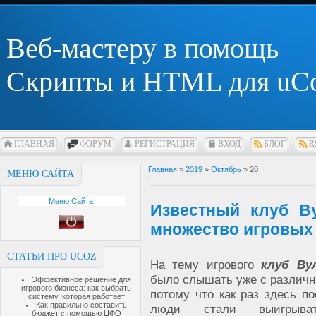
Веб-мастеру в помощь
Скрипты и HTML для uC
ГЛАВНАЯ
ФОРУМ
РЕГИСТРАЦИЯ
ВХОД
БЛОГ
R
Главная
»
2019
»
Октябрь
»
20
МЕНЮ САЙТА
Меню Сайта
Известный клуб В
множество игровых
СТАТЬИ ПРО UCOZ
На тему игрового
клуб Ву
было слышать уже с различн
Эффективное решение для
игрового бизнеса: как выбрать
потому что как раз здесь п
систему, которая работает
Как правильно составить
люди стали выигрыва
бюджет с помощью ЦФО