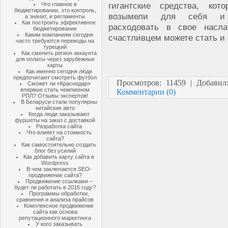
гигантские средства, ко
Что главное в
бюджетировании, это контроль,
возымели для себя и
а значит, и регламенты
Как построить эффективное
расходовать в свое насл
бюджетирование
Каким компаниям сегодня
счастливцем можете стать и 
часто требуются переводы на
турецкий
Как сменить регион аккаунта
для оплаты через зарубежные
карты
Как именно сегодня люди
предпочитают смотреть футбол
Просмотров: 11459 | Добави
Сможет ли «Краснодар»
впервые стать чемпионом
Комментарии (0)
РПЛ? Отзывы экспертов!
В Беларуси стали популярны
китайские авто
Когда люди заказывают
фуршеты на заказ с доставкой
Разработка сайта
Что влияет на стоимость
сайта?
Как самостоятельно создать
блог без усилий
Как добавить карту сайта в
Wordpress
В чем заключается SEO-
продвижение сайта?
Продвижение ссылками –
будет ли работать в 2015 году?
Программы обработки,
сравнения и анализа прайсов
Комплексное продвижение
сайта как основа
репутационного маркетинга
У кого заказывать