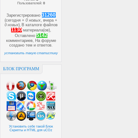
Пользователей:
0
31260
Зарегистрировано
(сегодня +
0 новых
, вчера +
)
В каталоге файлов
0 новых
,
1130
материала(ов),
5142
Оставлено
комментариев, На форуме
создано
тем и
ответов.
установить такую статистику
БЛОК ПРОГРАММ
Установить себе такой Блок
Скрипты и HTML для uCOz