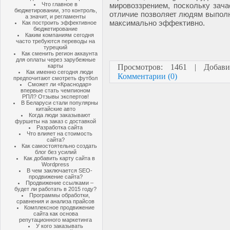
Что главное в
мировоззрением, поскольку зач
бюджетировании, это контроль,
отличие позволяет людям выпол
а значит, и регламенты
максимально эффективно.
Как построить эффективное
бюджетирование
Каким компаниям сегодня
часто требуются переводы на
турецкий
Как сменить регион аккаунта
для оплаты через зарубежные
карты
Просмотров: 1461 | Добав
Как именно сегодня люди
Комментарии (0)
предпочитают смотреть футбол
Сможет ли «Краснодар»
впервые стать чемпионом
РПЛ? Отзывы экспертов!
В Беларуси стали популярны
китайские авто
Когда люди заказывают
фуршеты на заказ с доставкой
Разработка сайта
Что влияет на стоимость
сайта?
Как самостоятельно создать
блог без усилий
Как добавить карту сайта в
Wordpress
В чем заключается SEO-
продвижение сайта?
Продвижение ссылками –
будет ли работать в 2015 году?
Программы обработки,
сравнения и анализа прайсов
Комплексное продвижение
сайта как основа
репутационного маркетинга
У кого заказывать