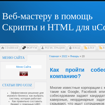
Веб-мастеру в помощь
Скрипты и HTML для uC
ГЛАВНАЯ
ФОРУМ
РЕГИСТРАЦИЯ
ВХОД
БЛОГ
R
Главная
»
2022
»
Январь
»
20
МЕНЮ САЙТА
Меню Сайта
Как пройти собе
компанию?
СТАТЬИ ПРО UCOZ
Многие известные корпорации с
такие как Google, Facebook или
Эффективное решение для
собеседовании задают кандидат
игрового бизнеса: как выбрать
систему, которая работает
каверзные, неординарные зада
Как правильно составить
скрывают, что ищут сотруднико
бюджет с помощью ЦФО