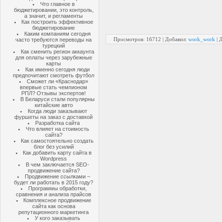
Что главное в
бюджетировании, это контроль,
а значит, и регламенты
Как построить эффективное
бюджетирование
Каким компаниям сегодня
Просмотров: 16712 | Добавил:
work_work
| 
часто требуются переводы на
турецкий
Как сменить регион аккаунта
для оплаты через зарубежные
карты
Как именно сегодня люди
предпочитают смотреть футбол
Сможет ли «Краснодар»
впервые стать чемпионом
РПЛ? Отзывы экспертов!
В Беларуси стали популярны
китайские авто
Когда люди заказывают
фуршеты на заказ с доставкой
Разработка сайта
Что влияет на стоимость
сайта?
Как самостоятельно создать
блог без усилий
Как добавить карту сайта в
Wordpress
В чем заключается SEO-
продвижение сайта?
Продвижение ссылками –
будет ли работать в 2015 году?
Программы обработки,
сравнения и анализа прайсов
Комплексное продвижение
сайта как основа
репутационного маркетинга
У кого заказывать