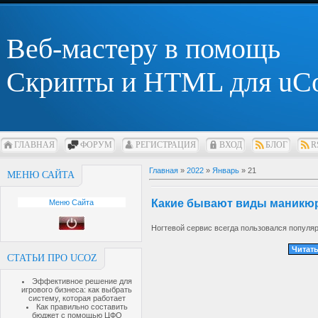
Веб-мастеру в помощь
Скрипты и HTML для uC
ГЛАВНАЯ
ФОРУМ
РЕГИСТРАЦИЯ
ВХОД
БЛОГ
R
Главная
»
2022
»
Январь
»
21
МЕНЮ САЙТА
Какие бывают виды маникю
Меню Сайта
Ногтевой сервис всегда пользовался популя
Читать
СТАТЬИ ПРО UCOZ
Эффективное решение для
игрового бизнеса: как выбрать
систему, которая работает
Как правильно составить
бюджет с помощью ЦФО