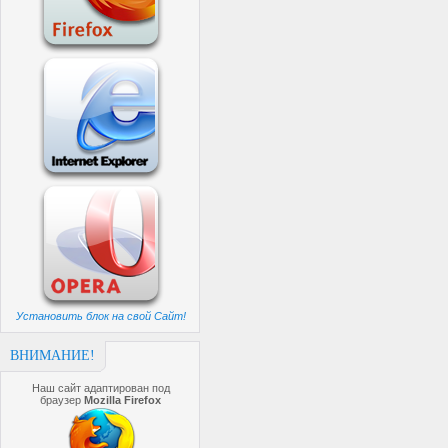
Установить блок на свой Сайт!
ВНИМАНИЕ!
Наш сайт адаптирован под
браузер
Mozilla Firefox