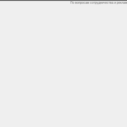
По вопросам сотрудничества и рекла