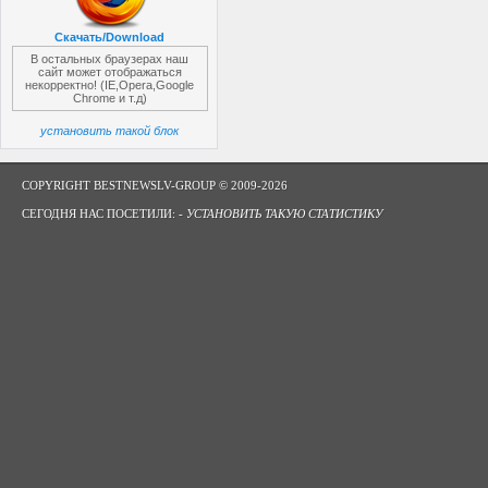
Скачать/Download
В остальных браузерах наш
сайт может отображаться
некорректно! (IE,Opera,Google
Chrome и т.д)
установить такой блок
COPYRIGHT BESTNEWSLV-GROUP © 2009-2026
СЕГОДНЯ НАС ПОСЕТИЛИ: -
УСТАНОВИТЬ ТАКУЮ СТАТИСТИКУ