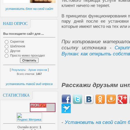
тестового периода услуги комп
клиент ничего не теряет.
установить блок на свой сайт
В принципах функционирования п
пару дней после ее установки
НАШ ОПРОС
которые имеют место на тех или 
Вы посещаете сайт для ...
При копирование материало
Скриптов
Шаблонов
ссылку источника -
Скрип
Другое
Вулкан: как открыть собств
Просто мимо проходил
[
·
]
Результаты
Архив опросов
Всего ответов:
1467
Расскажи друзьям ин
установить такой вид опроса
СТАТИСТИКА
-
Установить на свой сайт б
Онлайн всего:
1