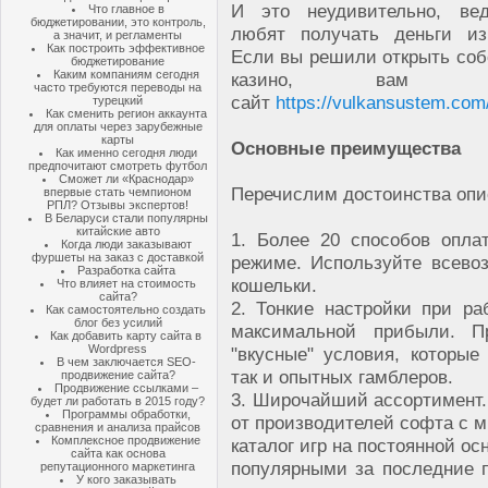
И это неудивительно, ве
Что главное в
бюджетировании, это контроль,
любят получать деньги из
а значит, и регламенты
Как построить эффективное
Если вы решили открыть соб
бюджетирование
Каким компаниям сегодня
казино, вам по
часто требуются переводы на
сайт
https://vulkansustem.com
турецкий
Как сменить регион аккаунта
для оплаты через зарубежные
карты
Основные преимущества
Как именно сегодня люди
предпочитают смотреть футбол
Сможет ли «Краснодар»
Перечислим достоинства оп
впервые стать чемпионом
РПЛ? Отзывы экспертов!
В Беларуси стали популярны
китайские авто
1. Более 20 способов опла
Когда люди заказывают
фуршеты на заказ с доставкой
режиме. Используйте всево
Разработка сайта
кошельки.
Что влияет на стоимость
сайта?
2. Тонкие настройки при ра
Как самостоятельно создать
блог без усилий
максимальной прибыли. П
Как добавить карту сайта в
Wordpress
"вкусные" условия, которые
В чем заключается SEO-
так и опытных гамблеров.
продвижение сайта?
Продвижение ссылками –
3. Широчайший ассортимент.
будет ли работать в 2015 году?
Программы обработки,
от производителей софта с м
сравнения и анализа прайсов
Комплексное продвижение
каталог игр на постоянной ос
сайта как основа
популярными за последние 
репутационного маркетинга
У кого заказывать