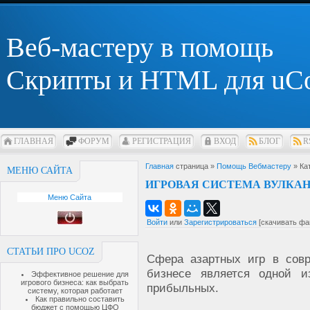
Веб-мастеру в помощь
Скрипты и HTML для uC
ГЛАВНАЯ
ФОРУМ
РЕГИСТРАЦИЯ
ВХОД
БЛОГ
R
Главная
страница »
Помощь Вебмастеру
» Ка
МЕНЮ САЙТА
ИГРОВАЯ СИСТЕМА ВУЛКАН
Меню Сайта
Войти
или
Зарегистрироваться
[скачивать фа
СТАТЬИ ПРО UCOZ
Сфера азартных игр в сов
бизнесе является одной 
Эффективное решение для
игрового бизнеса: как выбрать
прибыльных.
систему, которая работает
Как правильно составить
бюджет с помощью ЦФО