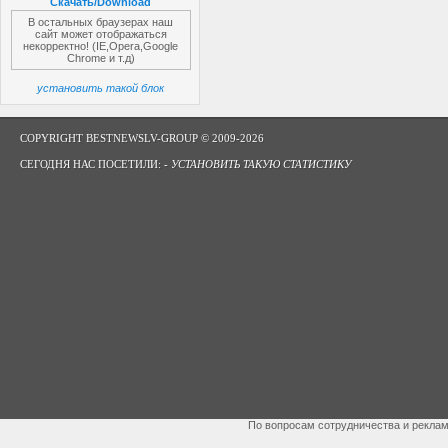
Скачать/Download
В остальных браузерах наш
сайт может отображаться
некорректно! (IE,Opera,Google
Chrome и т.д)
установить такой блок
COPYRIGHT BESTNEWSLV-GROUP © 2009-2026
СЕГОДНЯ НАС ПОСЕТИЛИ: -
УСТАНОВИТЬ ТАКУЮ СТАТИСТИКУ
По вопросам сотрудничества и рекла