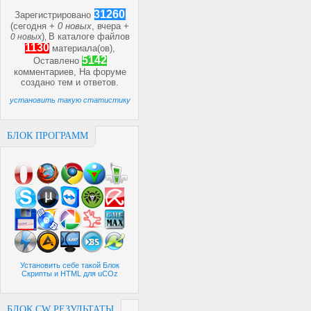
31260
Зарегистрировано
(сегодня +
0 новых
, вчера +
)
В каталоге файлов
0 новых
,
1130
материала(ов),
5142
Оставлено
комментариев, На форуме
создано
тем и
ответов.
установить такую статистику
БЛОК ПРОГРАММ
Установить себе такой Блок
Скрипты и HTML для uCOz
БЛОК CW РЕЗУЛЬТАТЫ