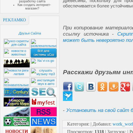
древесины, поскольку для про
разработку сайта
Как создать интернет-
обеспечивается более устойчивый
магазин?
РЕКЛАМКО
При копирование материало
ссылку источника -
Скрип
Друзья Сайта
может быть невероятно по
Расскажи друзьям ин
-
Установить на свой сайт б
Категория
:
|
Добавил
:
work_wor
Просмотров
:
1318
|
Загрузок
:
|
Р