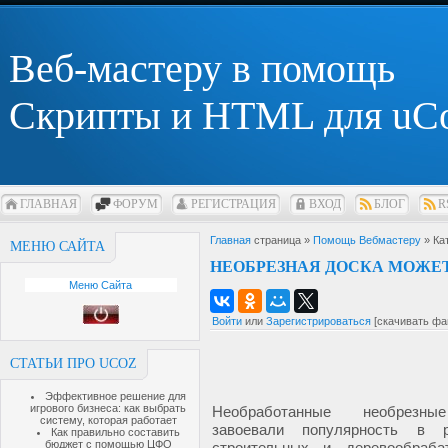
Веб-мастеру в помощь
Скрипты и HTML для uC
ГЛАВНАЯ
ФОРУМ
РЕГИСТРАЦИЯ
ВХОД
БЛОГ
R
Главная
страница »
Помощь Вебмастеру
» Ка
МЕНЮ САЙТА
НЕОБРЕЗНАЯ ДОСКА МОЖЕТ
Меню Сайта
Войти
или
Зарегистрироваться
[скачивать фа
СТАТЬИ ПРО UCOZ
Эффективное решение для
игрового бизнеса: как выбрать
Необработанные необрезн
систему, которая работает
завоевали популярность в р
Как правильно составить
бюджет с помощью ЦФО
строительных и деревообраб