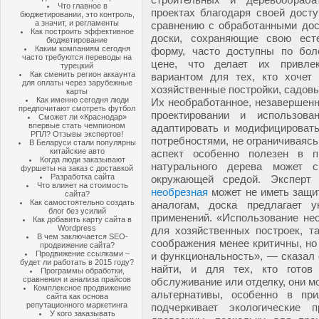
Что главное в
проектах благодаря своей досту
бюджетировании, это контроль,
а значит, и регламенты
сравнению с обработанными дос
Как построить эффективное
доски, сохраняющие свою ест
бюджетирование
Каким компаниям сегодня
форму, часто доступны по бол
часто требуются переводы на
цене, что делает их привле
турецкий
Как сменить регион аккаунта
вариантом для тех, кто хочет 
для оплаты через зарубежные
хозяйственные постройки, садовы
карты
Как именно сегодня люди
Их необработанное, незавершенн
предпочитают смотреть футбол
проектировании и использов
Сможет ли «Краснодар»
впервые стать чемпионом
адаптировать и модифицировать
РПЛ? Отзывы экспертов!
потребностями, не ограничиваяс
В Беларуси стали популярны
китайские авто
аспект особенно полезен в п
Когда люди заказывают
натурального дерева может с
фуршеты на заказ с доставкой
Разработка сайта
окружающей средой. Эксперт
Что влияет на стоимость
необрезная
может не иметь защи
сайта?
Как самостоятельно создать
аналогам, доска предлагает 
блог без усилий
применений. «Использование не
Как добавить карту сайта в
Wordpress
для хозяйственных построек, та
В чем заключается SEO-
соображения менее критичны, н
продвижение сайта?
Продвижение ссылками –
и функциональность», — сказал 
будет ли работать в 2015 году?
найти, и для тех, кто готов
Программы обработки,
сравнения и анализа прайсов
обслуживание или отделку, они м
Комплексное продвижение
альтернативы, особенно в пр
сайта как основа
репутационного маркетинга
подчеркивает экологические 
У кого заказывать