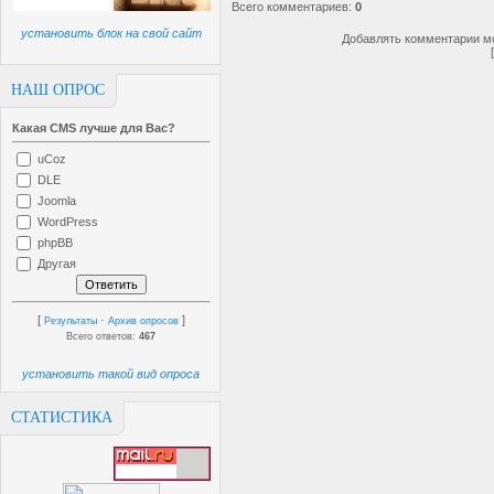
Всего комментариев
:
0
установить блок на свой сайт
Добавлять комментарии мо
НАШ ОПРОС
Какая CMS лучше для Вас?
uCoz
DLE
Joomla
WordPress
phpBB
Другая
[
·
]
Результаты
Архив опросов
Всего ответов:
467
установить такой вид опроса
СТАТИСТИКА