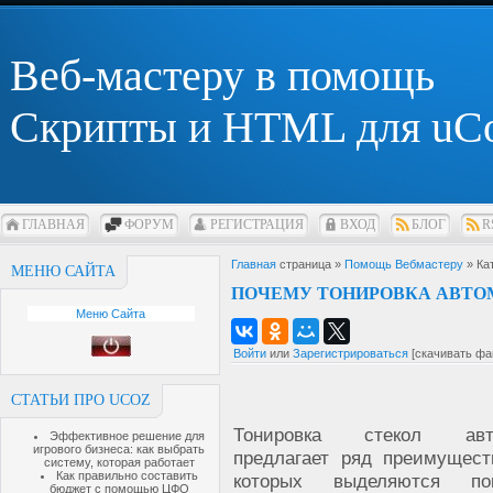
Веб-мастеру в помощь
Скрипты и HTML для uC
ГЛАВНАЯ
ФОРУМ
РЕГИСТРАЦИЯ
ВХОД
БЛОГ
R
Главная
страница »
Помощь Вебмастеру
» Ка
МЕНЮ САЙТА
ПОЧЕМУ ТОНИРОВКА АВТО
Меню Сайта
Войти
или
Зарегистрироваться
[скачивать фа
СТАТЬИ ПРО UCOZ
Тонировка стекол авт
Эффективное решение для
игрового бизнеса: как выбрать
предлагает ряд преимущест
систему, которая работает
Как правильно составить
которых выделяются по
бюджет с помощью ЦФО