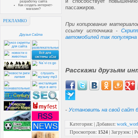
и способствует повышению
разработку сайта
Как создать интернет-
пассажиров.
магазин?
РЕКЛАМКО
При копирование материало
ссылку источника -
Скрип
Друзья Сайта
автомобилей так популярна
Расскажи друзьям ин
-
Установить на свой сайт б
Категория
:
|
Добавил
:
work_wor
Просмотров
:
1524
|
Загрузок
:
|
Р