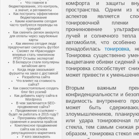
комфорта и защиты внут
Что главное в
бюджетировании, это контроль,
пространства. Одним из 
а значит, и регламенты
Как построить эффективное
аспектов является спос
бюджетирование
Каким компаниям сегодня
тонировочной пленки 
часто требуются переводы на
проникновение ультрафио
турецкий
Как сменить регион аккаунта
лучей и солнечного тепла
для оплаты через зарубежные
карты
автомобиля, что особенно
Как именно сегодня люди
предпочитают смотреть футбол
понадобилась
тонировка
, н
Сможет ли «Краснодар»
Тонировка существенно уме
впервые стать чемпионом
РПЛ? Отзывы экспертов!
выцветание обивки сидений и
В Беларуси стали популярны
китайские авто
тонировка способствует сни
Когда люди заказывают
фуршеты на заказ с доставкой
может привести к уменьшени
Разработка сайта
Что влияет на стоимость
сайта?
Вторым важным преим
Как самостоятельно создать
блог без усилий
конфиденциальности и безоп
Как добавить карту сайта в
Wordpress
видимость внутреннего пр
В чем заключается SEO-
может быть сдерживаю
продвижение сайта?
Продвижение ссылками –
злоумышленников, планирую
будет ли работать в 2015 году?
Программы обработки,
или удара тонировочная п
сравнения и анализа прайсов
Комплексное продвижение
стекла, тем самым снижая р
сайта как основа
образом, тонировка стекол н
репутационного маркетинга
У кого заказывать