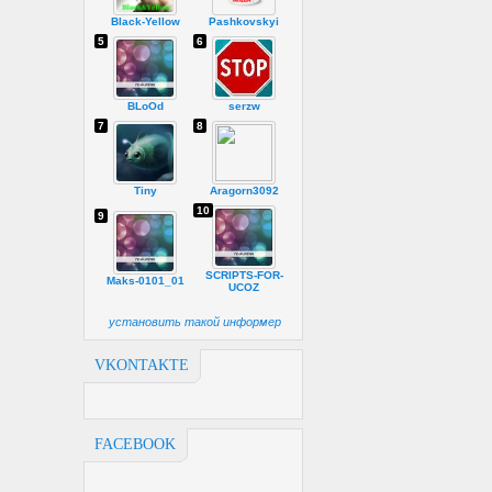
Black-Yellow
Pashkovskyi
5
6
BLoOd
serzw
7
8
Tiny
Aragorn3092
10
9
SCRIPTS-FOR-
Maks-0101_01
UCOZ
установить такой информер
VKONTAKTE
FACEBOOK