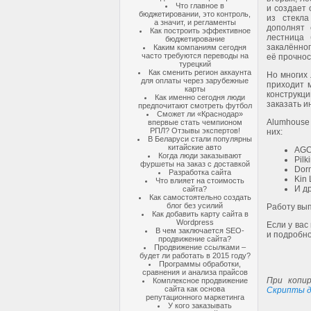
Что главное в
и создает 
бюджетировании, это контроль,
из стекл
а значит, и регламенты
дополнят 
Как построить эффективное
лестница 
бюджетирование
закалённог
Каким компаниям сегодня
часто требуются переводы на
её прочнос
турецкий
Как сменить регион аккаунта
Но многих 
для оплаты через зарубежные
приходит 
карты
конструкц
Как именно сегодня люди
заказать и
предпочитают смотреть футбол
Сможет ли «Краснодар»
Alumhouse
впервые стать чемпионом
РПЛ? Отзывы экспертов!
них:
В Беларуси стали популярны
китайские авто
AGC
Когда люди заказывают
Pilk
фуршеты на заказ с доставкой
Dor
Разработка сайта
Kin 
Что влияет на стоимость
И др
сайта?
Как самостоятельно создать
блог без усилий
Работу вып
Как добавить карту сайта в
Wordpress
Если у вас
В чем заключается SEO-
и подробно
продвижение сайта?
Продвижение ссылками –
будет ли работать в 2015 году?
Программы обработки,
сравнения и анализа прайсов
При копир
Комплексное продвижение
сайта как основа
Скрипты д
репутационного маркетинга
У кого заказывать