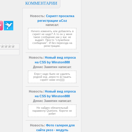
КОММЕНТАРИИ
Новость:
Скрипт просилка
регистрации uCoz
написал:
Ничего изменять или добавлять в
скрипт не надо? А то он у меня
такое сообщение как у вас не
выдаёт. Просто "служебное
сообщение". И без перехода на
регистрацию.
Новость:
Новый вид опроса
на CSS by Winston888
Денис Замятин
написал:
Епрст надо было не удалять
родной код ,апросто встаыить
скрипт ниже его)))))
Новость:
Новый вид опроса
на CSS by Winston888
Денис Замятин
написал:
Не найден обязательный
параментр Quetions. Короче не
робит
Новость:
Фото галерея для
сайта укоз - модуль