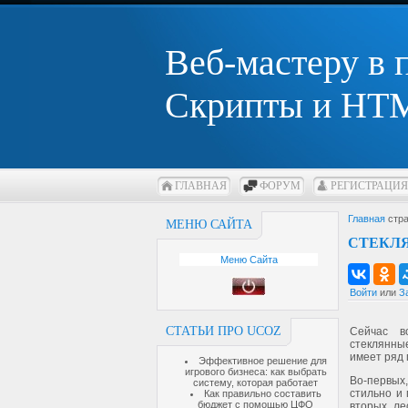
Веб-мастеру в
Скрипты и HTM
ГЛАВНАЯ
ФОРУМ
РЕГИСТРАЦИЯ
Главная
стра
МЕНЮ САЙТА
СТЕКЛЯ
Меню Сайта
Войти
или
З
СТАТЬИ ПРО UCOZ
Сейчас в
стеклянны
имеет ряд
Эффективное решение для
игрового бизнеса: как выбрать
Во-первых
систему, которая работает
стильно и 
Как правильно составить
бюджет с помощью ЦФО
вторых, ле