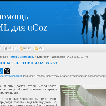
 помощь
L для uCoz
ВХОД
БЛОГ
RSS
ница »
Помощь Вебмастеру
» Категория
» Добавлено [14.12.2020, 21:47]
ННЫЕ ЛЕСТНИЦЫ НА ЗАКАЗ
арегистрироваться
[скачивать файлы могут только зарегистрированные пользователи!]
о многих домах стали использовать
е лестницы. И такой элемент интерьера
 преимуществ.
, стеклянные лестницы выглядят очень
придадут красивый вид вашему дому. Во-
стница не кажется широкой и громоздкой