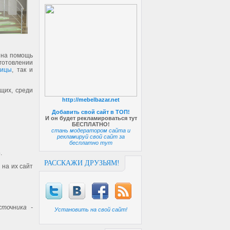
е на помощь
готовлении
ницы
, так и
щих, среди
http://mebelbazar.net
Добавить свой сайт в ТОП!
И он будет рекламироваться тут
БЕСПЛАТНО!
стань модератором сайта и
рекламируй свой сайт за
бесплатно тут
.
РАССКАЖИ ДРУЗЬЯМ!
 на их сайт
точника -
Установить на свой сайт!