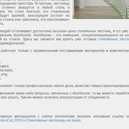
ощущение простора. В-третьих, лестницы
а отлично впишутся в любой стиль и
его. Не стоит бояться, что стеклянная
будет хрупкой, конструкция состоит из
о стекла или триплекса, что обеспечивает
ть.
людей отталкивает достаточно высокая цена стеклянных лестниц, и тут уж
магазин Alumhouse. Alumhouse – это компания, специализирующаяся на из
ий из стекла. Здесь вы сможете как купить уже готовые
стеклянные лест
ндивидуальную.
 работает только с проверенными поставщиками материалов и комплектую
;
ington;
ma kaba;
Long;
.
олняют только профессионалы своего дела, качество товара гарантированно
 возникли какие-либо вопросы, связанные с Alumhouse, то вы можете перейти
 все узнать. Там же можно получить консультацию от специалиста.
ование материалов с сайта необходимо указать активную ссылку ис
ля uCoz 2013
и
Стеклянные лестницы на заказ