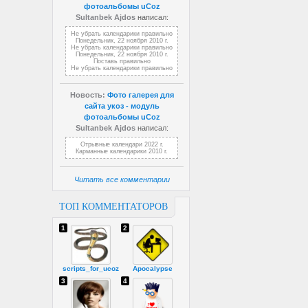
фотоальбомы uCoz
Sultanbek Ajdos
написал:
Не убрать календарики правильно
Понедельник, 22 ноября 2010 г.
Не убрать календарики правильно
Понедельник, 22 ноября 2010 г.
Поставь правильно
Не убрать календарики правильно
Новость:
Фото галерея для
сайта укоз - модуль
фотоальбомы uCoz
Sultanbek Ajdos
написал:
Отрывные календари 2022 г.
Карманные календарики 2010 г.
Читать все комментарии
ТОП КОММЕНТАТОРОВ
1
2
scripts_for_ucoz
Apocalypse
3
4