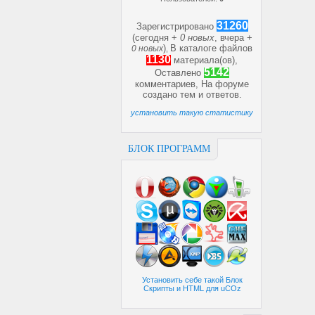
31260
Зарегистрировано
(сегодня +
0 новых
, вчера +
)
В каталоге файлов
0 новых
,
1130
материала(ов),
5142
Оставлено
комментариев, На форуме
создано
тем и
ответов.
установить такую статистику
БЛОК ПРОГРАММ
Установить себе такой Блок
Скрипты и HTML для uCOz