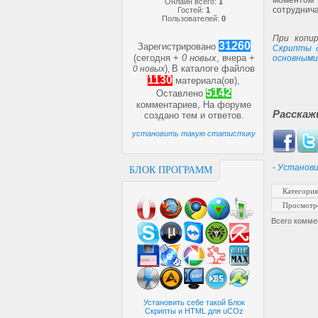
моментом 
Онлайн всего:
1
сотруднича
Гостей:
1
Пользователей:
0
При копир
31260
Зарегистрировано
Скрипты 
(сегодня +
0 новых
, вчера +
основными
)
В каталоге файлов
0 новых
,
1130
материала(ов),
5142
Оставлено
комментариев, На форуме
Расскаж
создано
тем и
ответов.
установить такую статистику
-
Установи
БЛОК ПРОГРАММ
Категория
Просмотр
Всего комме
Установить себе такой Блок
Скрипты и HTML для uCOz