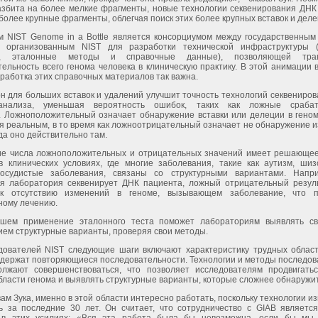
азбита на более мелкие фрагменты, новые технологии секвенирования ДНК
более крупные фрагменты, облегчая поиск этих более крупных вставок и деле
м NIST Genome in a Bottle является консорциумом между государственным
, организованным NIST для разработки технической инфраструктуры 
ы, эталонные методы и справочные данные), позволяющей тран
ельность всего генома человека в клиническую практику. В этой анимации 
работка этих справочных материалов так важна.
н для больших вставок и удалений улучшит точность технологий секвениро
анализа, уменьшая вероятность ошибок, таких как ложные сраба
. Ложноположительный означает обнаружение вставки или делеции в геном
я реальным, в то время как ложноотрицательный означает не обнаружение 
гда оно действительно там.
е числа ложноположительных и отрицательных значений имеет решающее
в клинических условиях, где многие заболевания, такие как аутизм, ши
сосудистые заболевания, связаны со структурными вариантами. Напр
ая лаборатория секвенирует ДНК пациента, ложный отрицательный резул
 к отсутствию изменений в геноме, вызывающем заболевание, что п
ному лечению.
шем применение эталонного теста поможет лабораториям выявлять с
ем структурные варианты, проверяя свои методы.
дователей NIST следующие шаги включают характеристику трудных област
одержат повторяющиеся последовательности. Технологии и методы последов
лжают совершенствоваться, что позволяет исследователям продвигать
ласти генома и выявлять структурные варианты, которые сложнее обнаружит
вам Зука, именно в этой области интересно работать, поскольку технологии и
ь за последние 30 лет. Он считает, что сотрудничество с GIAB являетс