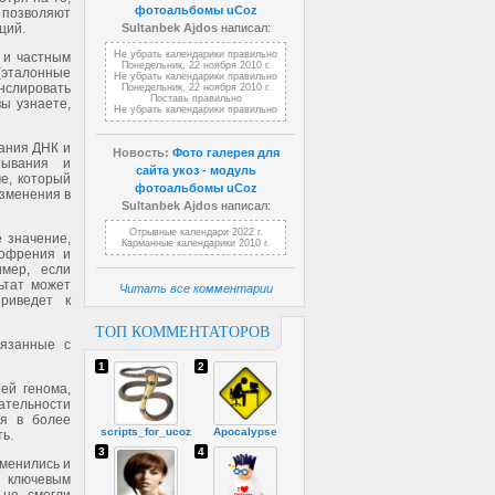
фотоальбомы uCoz
 позволяют
ций.
Sultanbek Ajdos
написал:
Не убрать календарики правильно
 и частным
Понедельник, 22 ноября 2010 г.
(эталонные
Не убрать календарики правильно
слировать
Понедельник, 22 ноября 2010 г.
Поставь правильно
вы узнаете,
Не убрать календарики правильно
вания ДНК и
Новость:
Фото галерея для
тывания и
сайта укоз - модуль
е, который
фотоальбомы uCoz
изменения в
Sultanbek Ajdos
написал:
Отрывные календари 2022 г.
 значение,
Карманные календарики 2010 г.
зофрения и
имер, если
ьтат может
Читать все комментарии
риведет к
ТОП КОММЕНТАТОРОВ
вязанные с
1
2
ей генома,
ательности
ся в более
scripts_for_ucoz
Apocalypse
ь.
3
4
зменились и
я ключевым