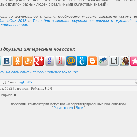
в этих усилиях: «Вся эта работа была бы невозможна, если бы мы 
ть с группой разных людей с различными областями знаний».
ование материалов с сайта необходимо указать активную ссылку ис
для uCoz 2013
и
Тест для выявления крупных генетических мутаций, с
 заболеваниями
и друзьям интересные новости:
ть на свой сайт блок социальных закладок
:
|
Добавил
:
evglink85
ов
:
1565
|
Загрузок
:
|
Рейтинг
:
0.0
/
0
нтариев
:
0
Добавлять комментарии могут только зарегистрированные пользователи.
[
Регистрация
|
Вход
]