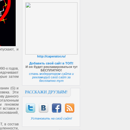
пускают, и
http://caperator.ru/
Добавить свой сайт в ТОП!
И он будет рекламироваться тут
90-х годов,
БЕСПЛАТНО!
рядочивают
стань модератором сайта и
орые затем
рекламируй свой сайт за
бесплатно тут
уанин (G) и
РАССКАЖИ ДРУЗЬЯМ!
овека. Эти
ову данного
эталонным
м геномом
т вставок и
оснований,
Установить на свой сайт!
T, в состав
шленности,