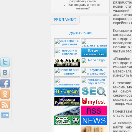
разработку сайта
разработал
Как создать интернет-
новой ста
магазин?
удалений.
аналитич
охарактер
РЕКЛАМКО
еврейских 
Консорциу
Друзья Сайта
секторами
стандарт
последоват
больше о 
частью это
«Подобно 
стандартно
клиническ
материала 
измерять б
В течение
геноме. Мо
на самом
секвениро
реконстру
теперь мож
Представь
отсутствую
«Секвенир
найти как
возможно, 