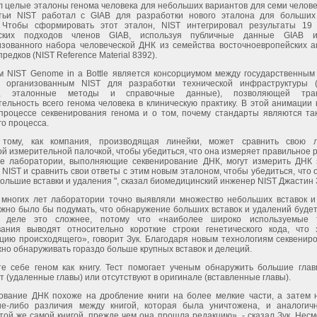
 целые эталоны генома человека для небольших вариантов для семи челове
тьи NIST работал с GIAB для разработки нового эталона для больших
 Чтобы сформировать этот эталон, NIST интегрировал результаты 19
еских подходов членов GIAB, используя публичные данные GIAB 
изованного набора человеческой ДНК из семейства восточноевропейских а
предков (NIST Reference Material 8392).
м NIST Genome in a Bottle является консорциумом между государственным
, организованным NIST для разработки технической инфраструктуры 
ы, эталонные методы и справочные данные), позволяющей тран
ельность всего генома человека в клиническую практику. В этой анимации
процессе секвенирования генома и о том, почему стандарты являются та
го процесса.
тому, как компания, производящая линейки, может сравнить свою л
й измерительной палочкой, чтобы убедиться, что она измеряет правильное 
ие лаборатории, выполняющие секвенирование ДНК, могут измерить ДНК 
NIST и сравнить свои ответы с этим новым эталоном, чтобы убедиться, что
ольшие вставки и удаления ", сказал биомедицинский инженер NIST Джастин 
 многих лет лаборатории точно выявляли множество небольших вставок и
жно было бы подумать, что обнаружение больших вставок и удалений будет
 деле это сложнее, потому что «наиболее широко используемые т
вания выводят относительно короткие строки генетического кода, что 
кцию происходящего», говорит Зук. Благодаря новым технологиям секвенир
но обнаруживать гораздо больше крупных вставок и делеций.
те себе геном как книгу. Тест помогает ученым обнаружить большие глав
т (удаленные главы) или отсутствуют в оригинале (вставленные главы).
ование ДНК похоже на дробление книги на более мелкие части, а затем 
ие-либо различия между книгой, которая была уничтожена, и аналогичн
той же самой книгой, прежде чем она прошла редакцию», - сказал Зук. Несм