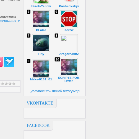
не смогли
Black-Yellow
Pashkovskyi
5
6
точника -
вязанных с
BLoOd
serzw
7
8
Tiny
Aragorn3092
10
9
SCRIPTS-FOR-
Maks-0101_01
UCOZ
установить такой информер
VKONTAKTE
FACEBOOK