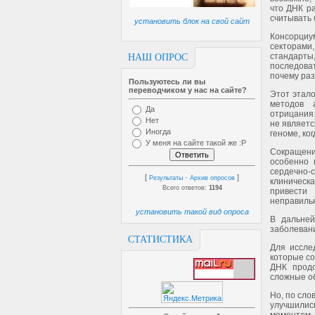
что ДНК р
считывать 
установить блок на свой сайт
Консорциу
секторами
стандарт
НАШ ОПРОС
последоват
почему раз
Пользуютесь ли вы
переводчиком у нас на сайте?
Этот этало
методов 
Да
отрицания
Нет
не являетс
Иногда
геноме, ко
У меня на сайте такой же :P
Сокращени
особенно 
сердечно-
[
·
]
Результаты
Архив опросов
клиническ
Всего ответов:
1194
привести
неправиль
установить такой вид опроса
В дальней
заболевани
СТАТИСТИКА
Для иссле
которые с
ДНК продо
сложные об
Но, по сло
улучшилис