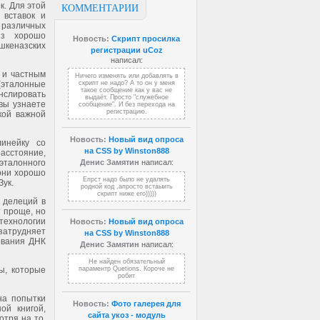
к. Для этой
КОММЕНТАРИИ
 вставок и
 различных
из хорошо
Новость:
Скрипт просилка
шкеназских
регистрации uCoz
написал:
 и частным
Ничего изменять или добавлять в
(эталонные
скрипт не надо? А то он у меня
такое сообщение как у вас не
слировать
выдаёт. Просто "служебное
 вы узнаете
сообщение". И без перехода на
регистрацию.
кой важной
Новость:
Новый вид опроса
инейку со
на CSS by Winston888
расстояние,
эталонного
Денис Замятин
написал:
 они хорошо
Епрст надо было не удалять
Зук.
родной код ,апросто встаыить
скрипт ниже его)))))
 делеций в
 проще, но
ехнологии
Новость:
Новый вид опроса
затрудняет
на CSS by Winston888
ования ДНК
Денис Замятин
написал:
Не найден обязательный
ы, которые
параментр Quetions. Короче не
робит
на попытки
Новость:
Фото галерея для
ой книгой,
сайта укоз - модуль
отря на то,