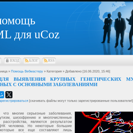
 помощь
L для uCoz
ВХОД
БЛОГ
RSS
ница »
Помощь Вебмастеру
» Категория
» Добавлено [16.06.2020, 15:46]
ДЛЯ ВЫЯВЛЕНИЯ КРУПНЫХ ГЕНЕТИЧЕСКИХ МУ
ННЫХ С ОСНОВНЫМИ ЗАБОЛЕВАНИЯМИ
арегистрироваться
[скачивать файлы могут только зарегистрированные пользователи!]
, что многие серьезные заболевания,
аутизм, шизофрению и многочисленные
 расстройства, являются результатом
ДНК человека. Но некоторые большие
 которые все еще составляют лишь