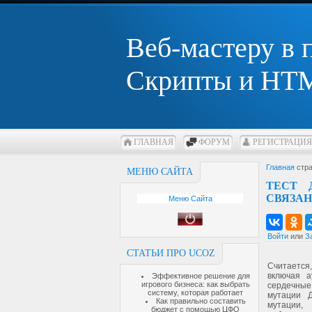
Веб-мастеру в
Скрипты и HTM
ГЛАВНАЯ
ФОРУМ
РЕГИСТРАЦИЯ
Главная
стра
МЕНЮ САЙТА
ТЕСТ 
СВЯЗА
Меню Сайта
Войти
или
З
СТАТЬИ ПРО UCOZ
Считается
включая 
Эффективное решение для
игрового бизнеса: как выбрать
сердечные
систему, которая работает
мутации 
Как правильно составить
мутации,
бюджет с помощью ЦФО