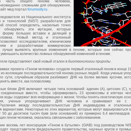
ю часть общего генома человека,
 неожиданно сложными для обнаружения,
сайт мед портал
forumssity.ru
.
следователи из Национального института
в и технологий (NIST) разработали для
ий способ определить, насколько точно
т обнаружить эти мутации, которые
т форму больших вставок и делеций в
еловека. Новый метод и эталонный
позволяют исследователям, клиническим
риям и разработчикам коммерческих
й лучше выявлять крупные изменения в геноме, которые они сейчас про
 уменьшить количество ложных обнаружений изменений в геноме.
тели представляют свой новый эталон в
биотехнологии природы
.
амках проекта «Геном человека» создали первый эталонный геном в конце 19
из коллекции последовательностей генома разных людей. Когда ученые упо
 по сути, случайным образом разбивают ДНК на более мелкие кусочки, кот
инять вместе, как головоломку.
ые блоки ДНК включают четыре типа оснований: аденин (A), цитозин (C), г
, соединенные вместе, чтобы сформировать 23 хромосомы в клетках чел
ие коды содержат всю информацию о жизни. Чтобы понять генетическую осн
ния, ученые упорядочивают ДНК человека и сравнивают ее с 
 Различия между последовательностью ДНК индивидуума и эталонны
 вариантами. Некоторые из этих вариантов, которые могут варьироваться о
 50 до десятков тысяч букв (или оснований) из примерно 6,4 миллиардов 
их геном человека, оказались связанными с заболеванием.
ие восемь лет консорциум «Геном в бутылке» (GIAB) под руководством NIS
ходят представители федерального правительства, научных кругов и промы