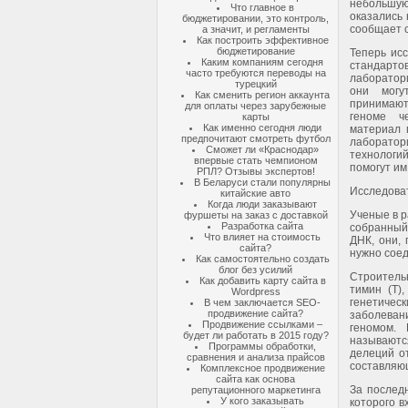
небольшу
Что главное в
оказались
бюджетировании, это контроль,
сообщает 
а значит, и регламенты
Как построить эффективное
бюджетирование
Теперь ис
Каким компаниям сегодня
стандарто
часто требуются переводы на
лаборатор
турецкий
они могу
Как сменить регион аккаунта
принимаю
для оплаты через зарубежные
геноме ч
карты
Как именно сегодня люди
материал 
предпочитают смотреть футбол
лаборато
Сможет ли «Краснодар»
технологи
впервые стать чемпионом
помогут им
РПЛ? Отзывы экспертов!
В Беларуси стали популярны
Исследова
китайские авто
Когда люди заказывают
Ученые в р
фуршеты на заказ с доставкой
Разработка сайта
собранный 
Что влияет на стоимость
ДНК, они,
сайта?
нужно соед
Как самостоятельно создать
блог без усилий
Строительн
Как добавить карту сайта в
тимин (T)
Wordpress
генетическ
В чем заключается SEO-
продвижение сайта?
заболева
Продвижение ссылками –
геномом.
будет ли работать в 2015 году?
называются
Программы обработки,
делеций от
сравнения и анализа прайсов
составляющ
Комплексное продвижение
сайта как основа
За последн
репутационного маркетинга
У кого заказывать
которого в