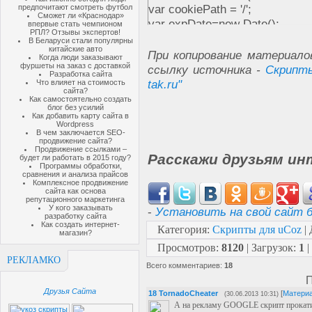
var cookiePath = '/';
предпочитают смотреть футбол
Сможет ли «Краснодар»
var expDate=new Date();
впервые стать чемпионом
РПЛ? Отзывы экспертов!
expDate.setTime(expDate.getT
В Беларуси стали популярны
китайские авто
var expires=expDate.toGMTStr
При копирование материало
Когда люди заказывают
document.cookie=cookieName+"
фуршеты на заказ с доставкой
ссылку источника -
Скрипты
Разработка сайта
}
tak.ru"
Что влияет на стоимость
сайта?
function GetCookie(cookieNa
Как самостоятельно создать
блог без усилий
var ourCookie=document.cook
Как добавить карту сайта в
if(!ourCookie || ourCookie=="")
Wordpress
В чем заключается SEO-
ourCookie=ourCookie.split(";"
продвижение сайта?
Продвижение ссылками –
var i=0
Расскажи друзьям ин
будет ли работать в 2015 году?
Программы обработки,
var Cookie
сравнения и анализа прайсов
while(i<ourCookie.length){
Комплексное продвижение
сайта как основа
Cookie=ourCookie[i].split("=")
репутационного маркетинга
У кого заказывать
-
Установить на свой сайт б
if(Cookie.charAt(0)==" ")
разработку сайта
Как создать интернет-
Cookie=Cookie.substring(1)
Категория
:
Скрипты для uCoz
|
магазин?
if(Cookie==cookieName){
Просмотров
:
8120
|
Загрузок
:
1
|
return unescape(ourCookie[i].sp
РЕКЛАМКО
Всего комментариев
:
18
}
П
i++
Друзья Сайта
18
TornadoCheater
[
Матери
(30.06.2013 10:31)
}
А на рекламу GOOGLE скрипт прокат