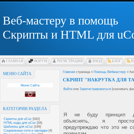
Веб-мастеру в помощь
Скрипты и HTML для uC
ГЛАВНАЯ
ФОРУМ
РЕГИСТРАЦИЯ
ВХОД
БЛОГ
R
Главная
страница »
Помощь Вебмастеру
» Ка
МЕНЮ САЙТА
СКРИПТ "НАКРУТКА ДЛЯ TA
Меню Сайта
Войти
или
Зарегистрироваться
[скачивать фа
КАТЕГОРИИ РАЗДЕЛА
Я не буду принцип де
Скрипты для uCoz
[582]
объяснять, я прос
HTML коды для uCoz
[58]
предупреждаю что это не с
Шаблоны для uCoz
[189]
Социальные сети и закладки
[4]
правилам.