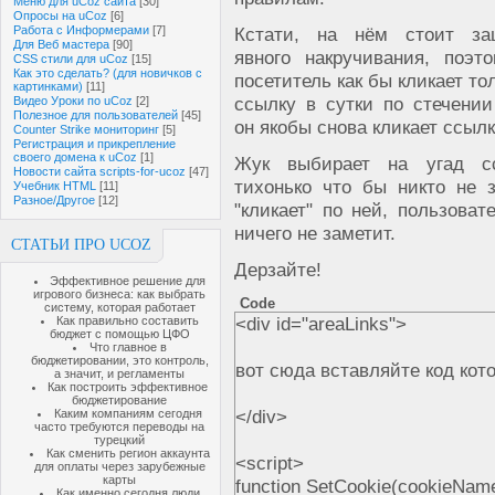
Меню для uCoz сайта
[30]
Опросы на uCoz
[6]
Работа с Информерами
[7]
Кстати, на нём стоит за
Для Веб мастера
[90]
явного накручивания, поэт
CSS стили для uCoz
[15]
Как это сделать? (для новичков с
посетитель как бы кликает то
картинками)
[11]
ссылку в сутки по стечении
Видео Уроки по uCoz
[2]
Полезное для пользователей
[45]
он якобы снова кликает ссылк
Counter Strike мониторинг
[5]
Регистрация и прикрепление
своего домена к uCoz
[1]
Жук выбирает на угад с
Новости сайта scripts-for-ucoz
[47]
тихонько что бы никто не 
Учебник HTML
[11]
Разное/Другое
[12]
"кликает" по ней, пользова
ничего не заметит.
СТАТЬИ ПРО UCOZ
Дерзайте!
Эффективное решение для
игрового бизнеса: как выбрать
Code
систему, которая работает
<div id="areaLinks">
Как правильно составить
бюджет с помощью ЦФО
Что главное в
бюджетировании, это контроль,
вот сюда вставляйте код кот
а значит, и регламенты
Как построить эффективное
бюджетирование
</div>
Каким компаниям сегодня
часто требуются переводы на
турецкий
Как сменить регион аккаунта
<script>
для оплаты через зарубежные
карты
function SetCookie(cookieNam
Как именно сегодня люди