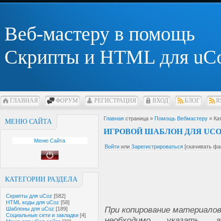
Веб-мастеру в помощь
Скрипты и HTML для uC
ГЛАВНАЯ
ФОРУМ
РЕГИСТРАЦИЯ
ВХОД
БЛОГ
R
Главная
страница »
Помощь Вебмастеру
» Ка
МЕНЮ САЙТА
ИГРОВОЙ ШАБЛОН ДЛЯ UC
Меню Сайта
Войти
или
Зарегистрироваться
[скачивать фа
КАТЕГОРИИ РАЗДЕЛА
Скрипты для uCoz
[582]
HTML коды для uCoz
[58]
При копирование материалов
Шаблоны для uCoz
[189]
Социальные сети и закладки
[4]
необходимо указать а