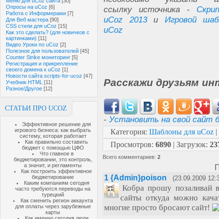
Меню для uCoz сайта
[30]
Опросы на uCoz
[6]
ссылку источника -
Скри
Работа с Информерами
[7]
uCoz 2013
и
Игровой шаб
Для Веб мастера
[90]
CSS стили для uCoz
[15]
uCoz
Как это сделать? (для новичков с
картинками)
[11]
Видео Уроки по uCoz
[2]
Полезное для пользователей
[45]
Counter Strike мониторинг
[5]
Регистрация и прикрепление
своего домена к uCoz
[1]
Новости сайта scripts-for-ucoz
[47]
Расскажи друзьям ин
Учебник HTML
[11]
Разное/Другое
[12]
СТАТЬИ ПРО UCOZ
-
Установить на свой сайт б
Эффективное решение для
игрового бизнеса: как выбрать
Категория
:
Шаблоны для uCoz
|
систему, которая работает
Как правильно составить
Просмотров
:
6890
|
Загрузок
:
23
бюджет с помощью ЦФО
Что главное в
Всего комментариев
:
2
бюджетировании, это контроль,
а значит, и регламенты
П
Как построить эффективное
1
{Admin}poison
бюджетирование
(23.09.2009 12:
Каким компаниям сегодня
Кобра прошу позаливай в
часто требуются переводы на
турецкий
сайты откуда можно кача
Как сменить регион аккаунта
многие просто бросают сайт!
для оплаты через зарубежные
карты
Как именно сегодня люди