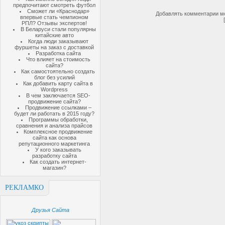
предпочитают смотреть футбол
Сможет ли «Краснодар»
Добавлять комментарии мо
впервые стать чемпионом
РПЛ? Отзывы экспертов!
В Беларуси стали популярны
китайские авто
Когда люди заказывают
фуршеты на заказ с доставкой
Разработка сайта
Что влияет на стоимость
сайта?
Как самостоятельно создать
блог без усилий
Как добавить карту сайта в
Wordpress
В чем заключается SEO-
продвижение сайта?
Продвижение ссылками –
будет ли работать в 2015 году?
Программы обработки,
сравнения и анализа прайсов
Комплексное продвижение
сайта как основа
репутационного маркетинга
У кого заказывать
разработку сайта
Как создать интернет-
магазин?
РЕКЛАМКО
Друзья Сайта