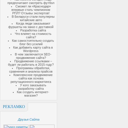
предпочитают смотреть футбол
Сможет ли «Краснодар»
впервые стать чемпионом
РПЛ? Отзывы экспертов!
В Беларуси стали популярны
китайские авто
Когда люди заказывают
фуршеты на заказ с доставкой
Разработка сайта
Что влияет на стоимость
сайта?
Как самостоятельно создать
блог без усилий
Как добавить карту сайта в
Wordpress
В чем заключается SEO-
продвижение сайта?
Продвижение ссылками –
будет ли работать в 2015 году?
Программы обработки,
сравнения и анализа прайсов
Комплексное продвижение
сайта как основа
репутационного маркетинга
У кого заказывать
разработку сайта
Как создать интернет-
магазин?
РЕКЛАМКО
Друзья Сайта