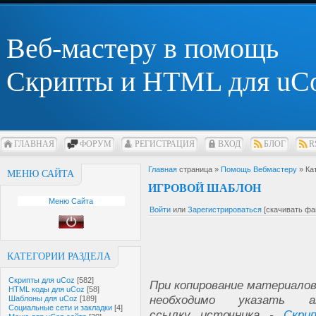
Веб-мастеру в помощь
Скрипты и HTML для uC
ГЛАВНАЯ
ФОРУМ
РЕГИСТРАЦИЯ
ВХОД
БЛОГ
R
Главная
страница »
Помощь Вебмастеру
» Ка
МЕНЮ САЙТА
ИГРОВОЙ ШАБЛОН
Меню Сайта
Войти
или
Зарегистрироваться
[скачивать фа
КАТЕГОРИИ РАЗДЕЛА
Скрипты для uCoz
[582]
При копирование материалов
HTML коды для uCoz
[58]
необходимо указать а
Шаблоны для uCoz
[189]
Социальные сети и закладки
[4]
ссылку источника -
Скри