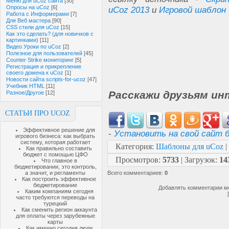
Меню для uCoz сайта
[30]
Опросы на uCoz
[6]
uCoz 2013
и
Игровой шаблон
Работа с Информерами
[7]
Для Веб мастера
[90]
CSS стили для uCoz
[15]
Как это сделать? (для новичков с
картинками)
[11]
Видео Уроки по uCoz
[2]
Полезное для пользователей
[45]
Counter Strike мониторинг
[5]
Регистрация и прикрепление
своего домена к uCoz
[1]
Новости сайта scripts-for-ucoz
[47]
Учебник HTML
[11]
Расскажи друзьям ин
Разное/Другое
[12]
СТАТЬИ ПРО UCOZ
Эффективное решение для
-
Установить на свой сайт б
игрового бизнеса: как выбрать
систему, которая работает
Категория
:
Шаблоны для uCoz
|
Как правильно составить
бюджет с помощью ЦФО
Просмотров
:
5733
|
Загрузок
:
14
Что главное в
бюджетировании, это контроль,
а значит, и регламенты
Всего комментариев
:
0
Как построить эффективное
бюджетирование
Добавлять комментарии мо
Каким компаниям сегодня
часто требуются переводы на
турецкий
Как сменить регион аккаунта
для оплаты через зарубежные
карты
Как именно сегодня люди