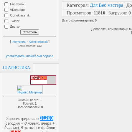
Facebook
Категория
:
Для Веб мастера
|
До
VKontakte
Просмотров
:
11816
|
Загрузок
:
0
Odnoklassniki
Всего комментариев
:
0
Twitter
Другая
Добавлять комментарии мо
[
·
]
Результаты
Архив опросов
Всего ответов:
403
установить такой вид опроса
СТАТИСТИКА
Онлайн всего:
1
Гостей:
1
Пользователей:
0
31260
Зарегистрировано
(сегодня +
0 новых
, вчера +
)
В каталоге файлов
0 новых
,