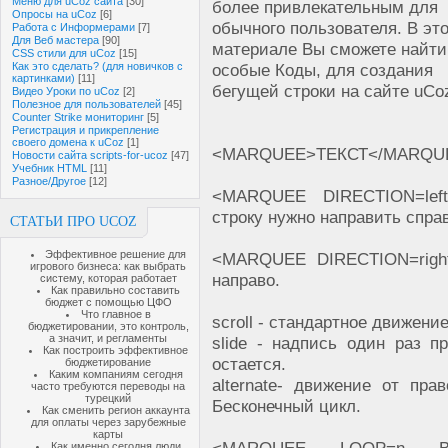
Меню для uCoz сайта
[30]
более привлекательным для
Опросы на uCoz
[6]
обычного пользователя. В эт
Работа с Информерами
[7]
Для Веб мастера
[90]
материале Вы сможете найти
CSS стили для uCoz
[15]
Как это сделать? (для новичков с
особые Коды, для создания
картинками)
[11]
бегущей строки на сайте uCo
Видео Уроки по uCoz
[2]
Полезное для пользователей
[45]
Counter Strike мониторинг
[5]
Регистрация и прикрепление
своего домена к uCoz
[1]
<MARQUEE>ТЕКСТ</MARQUEE>
Новости сайта scripts-for-ucoz
[47]
Учебник HTML
[11]
Разное/Другое
[12]
<MARQUEE DIRECTION=lef
строку нужно направить спра
СТАТЬИ ПРО UCOZ
Эффективное решение для
<MARQUEE DIRECTION=righ
игрового бизнеса: как выбрать
направо.
систему, которая работает
Как правильно составить
бюджет с помощью ЦФО
Что главное в
scroll - стандартное движение
бюджетировании, это контроль,
а значит, и регламенты
slide - надпись один раз пр
Как построить эффективное
остается.
бюджетирование
Каким компаниям сегодня
alternate- движение от пра
часто требуются переводы на
турецкий
Бесконечный цикл.
Как сменить регион аккаунта
для оплаты через зарубежные
карты
Как именно сегодня люди