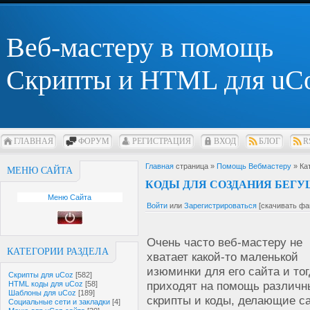
Веб-мастеру в помощь
Скрипты и HTML для uC
ГЛАВНАЯ
ФОРУМ
РЕГИСТРАЦИЯ
ВХОД
БЛОГ
R
Главная
страница »
Помощь Вебмастеру
» Ка
МЕНЮ САЙТА
КОДЫ ДЛЯ СОЗДАНИЯ БЕГУ
Меню Сайта
Войти
или
Зарегистрироваться
[скачивать фа
Очень часто веб-мастеру не
КАТЕГОРИИ РАЗДЕЛА
хватает какой-то маленькой
изюминки для его сайта и то
Скрипты для uCoz
[582]
приходят на помощь различн
HTML коды для uCoz
[58]
Шаблоны для uCoz
[189]
скрипты и коды, делающие с
Социальные сети и закладки
[4]