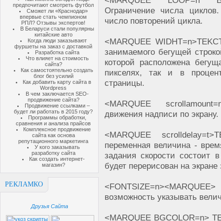
<MARQUEE LOOP=n BEHA
предпочитают смотреть футбол
Ограничение числа циклов
Сможет ли «Краснодар»
впервые стать чемпионом
число повторений цикла.
РПЛ? Отзывы экспертов!
В Беларуси стали популярны
китайские авто
<MARQUEE WIDHT=n>TEKCT<
Когда люди заказывают
фуршеты на заказ с доставкой
занимаемого бегущей строкой
Разработка сайта
Что влияет на стоимость
которой расположена бегуща
сайта?
Как самостоятельно создать
пикселях, так и в проце
блог без усилий
страницы.
Как добавить карту сайта в
Wordpress
В чем заключается SEO-
продвижение сайта?
<MARQUEE scrollamount
Продвижение ссылками –
будет ли работать в 2015 году?
движения надписи по экрану. 
Программы обработки,
сравнения и анализа прайсов
Комплексное продвижение
<MARQUEE scrolldelay=t
сайта как основа
репутационного маркетинга
переменная величина - врем
У кого заказывать
разработку сайта
задания скорости состоит в
Как создать интернет-
будет перерисован на экране 
магазин?
РЕКЛАМКО
<FONTSIZE=n><MARQU
возможность указывать велич
Друзья Сайта
<MARQUEE BGCOLOR=n> ТЕКС