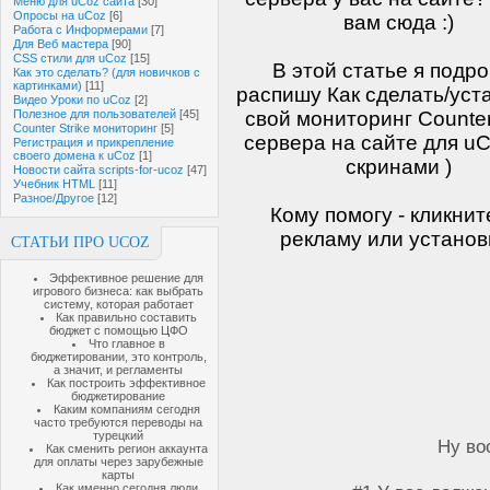
Меню для uCoz сайта
[30]
Опросы на uCoz
[6]
вам сюда :)
Работа с Информерами
[7]
Для Веб мастера
[90]
CSS стили для uCoz
[15]
В этой статье я подр
Как это сделать? (для новичков с
картинками)
[11]
распишу Как сделать/уст
Видео Уроки по uCoz
[2]
Полезное для пользователей
[45]
свой мониторинг Counter
Counter Strike мониторинг
[5]
сервера на сайте для uC
Регистрация и прикрепление
своего домена к uCoz
[1]
скринами )
Новости сайта scripts-for-ucoz
[47]
Учебник HTML
[11]
Разное/Другое
[12]
Кому помогу - кликнит
рекламу или установ
СТАТЬИ ПРО UCOZ
Эффективное решение для
игрового бизнеса: как выбрать
систему, которая работает
Как правильно составить
бюджет с помощью ЦФО
Что главное в
бюджетировании, это контроль,
а значит, и регламенты
Как построить эффективное
бюджетирование
Каким компаниям сегодня
часто требуются переводы на
турецкий
Ну во
Как сменить регион аккаунта
для оплаты через зарубежные
карты
Как именно сегодня люди