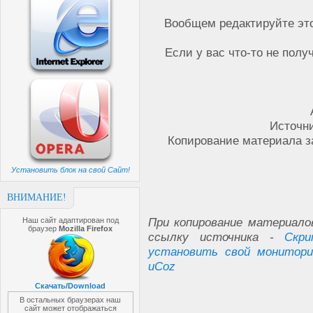
Вообщем редактируйте это
Если у вас что-то не полу
Источн
Копирование материала з
Установить блок на свой Сайт!
ВНИМАНИЕ!
При копирование материало
Наш сайт адаптирован под
браузер
Mozilla Firefox
ссылку источника -
Скр
установить свой мониторин
uCoz
Скачать/Download
В остальных браузерах наш
сайт может отображаться