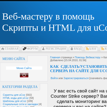
Веб-мастеру в помощь
Скрипты и HTML для uC
ГЛАВНАЯ
ФОРУМ
РЕГИСТРАЦИЯ
ВХОД
БЛОГ
R
Главная
страница »
Помощь Вебмастеру
» Ка
МЕНЮ САЙТА
Добавлено [15.04.2010, 01:56]
КАК СДЕЛАТЬ/УСТАНОВИТ
Меню Сайта
СЕРВЕРА НА САЙТЕ ДЛЯ UC
Войти
или
Зарегистрироваться
[скачивать фа
КАТЕГОРИИ РАЗДЕЛА
У вас есть свой сайт на
Скрипты для uCoz
[582]
Counter Strike сервер? В
HTML коды для uCoz
[58]
сделать мониторинг в
Шаблоны для uCoz
[189]
Социальные сети и закладки
[4]
сервера у вас на сайте?