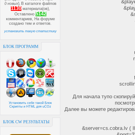
&play
)
В каталоге файлов
0 новых
,
&pla
1130
материала(ов),
5142
&
Оставлено
комментариев, На форуме
создано
тем и
ответов.
установить такую статистику
БЛОК ПРОГРАММ
scroll
Для начала тупо скопируй
посмотр
Установить себе такой Блок
Скрипты и HTML для uCOz
Далее вы можете редактироват
БЛОК CW РЕЗУЛЬТАТЫ
&server=cs.cobra.lv ( 
&port=2