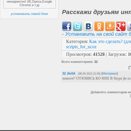
некорректно! (IE,Opera,Google
Chrome и т.д)
Расскажи друзьям ин
установить такой блок
-
Установить на свой сайт б
Категория
:
Как это сделать? (д
scripts_for_ucoz
Просмотров
:
41528
|
Загрузок
:
1
Всего комментариев
:
32
П
32
JleXA
[
Материал
]
(08.05.2013 11:05)
помоги!! ОТЗОВИСЬ КО МНЕ В Skype jle-xs
Добавлять комментарии мо