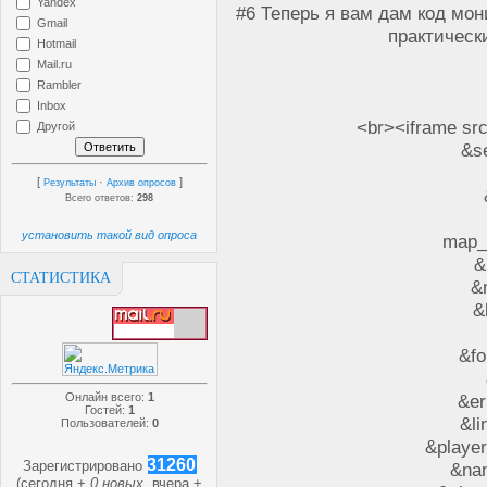
Yandex
#6 Теперь я вам дам код мон
Gmail
практически
Hotmail
Mail.ru
Rambler
Inbox
<br><iframe sr
Другой
&se
[
·
]
Результаты
Архив опросов
Всего ответов:
298
установить такой вид опроса
map_
&
СТАТИСТИКА
&
&
&f
Онлайн всего:
1
&er
Гостей:
1
&l
Пользователей:
0
&player
31260
Зарегистрировано
&na
(сегодня +
0 новых
, вчера +