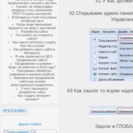
#1 У вас долже
предпочитают смотреть футбол
Сможет ли «Краснодар»
впервые стать чемпионом
#2 Открываем админ панел
РПЛ? Отзывы экспертов!
В Беларуси стали популярны
Управле
китайские авто
Когда люди заказывают
фуршеты на заказ с доставкой
Разработка сайта
Что влияет на стоимость
сайта?
Как самостоятельно создать
блог без усилий
Как добавить карту сайта в
Wordpress
В чем заключается SEO-
продвижение сайта?
Продвижение ссылками –
будет ли работать в 2015 году?
Программы обработки,
сравнения и анализа прайсов
Комплексное продвижение
сайта как основа
репутационного маркетинга
У кого заказывать
#3 Как зашли то ищем на
разработку сайта
Как создать интернет-
магазин?
РЕКЛАМКО
Друзья Сайта
Зашли в ГЛОБА