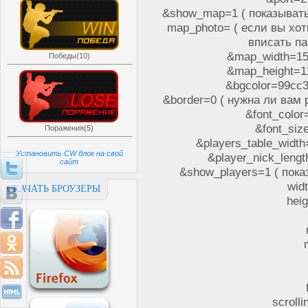
&show_map=1 ( показывать к
map_photo= ( если вы хот
вписать па
&map_width=15
Победы(10)
&map_height=11
&bgcolor=99cc3
&border=0 ( нужна ли вам р
&font_colo
&font_siz
Поражения(5)
&players_table_width
Установить CW блок на свой
&player_nick_lengt
сайт
&show_players=1 ( показ
wid
СКАЧАТЬ БРОУЗЕРЫ
hei
scroll