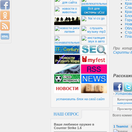
.
clear
{
Крас
clear
:
bo
Сла
}
Кра
.
img a i
Бло
position
:
Гор
border
:
0
Нов
}
Обл
Стр
Пла
При копир
Скрипты д
Расскаж
-
Установи
установить блок на свой сайт
Категория
наведении
Просмотр
НАШ ОПРОС
Всего комме
Ваше любимое оружие в
1
Teamist
Counter Strike 1.6