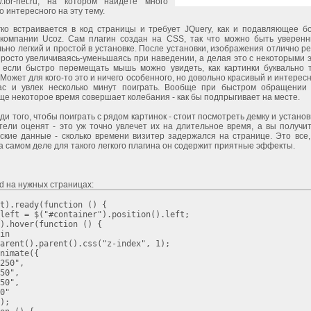
.for-net.ru, на котором найдёте много
о интересного на эту тему.
гко встраивается в код страницы и требует JQuery, как и подавляющее б
 компании Ucoz. Сам плагин создан на CSS, так что можно быть уверенн
ьно легкий и простой в установке. После установки, изображения отлично р
росто увеличиваясь-уменьшаясь при наведении, а делая это с некоторыми 
 если быстро перемещать мышь можно увидеть, как картинки буквально 
 Может для кого-то это и ничего особенного, но довольно красивый и интере
ас и увлек несколько минут поиграть. Вообще при быстром обращении
ще некоторое время совершает колебания - как бы подпрыгивает на месте.
ди того, чтобы поиграть с рядом картинок - стоит посмотреть демку и установ
тели оценят - это уж точно увлечет их на длительное время, а вы получи
ские данные - сколько времени визитер задержался на странице. Это все,
на самом деле для такого легкого плагина он содержит приятные эффекты.
d на нужных страницах:
t
).
ready
(
function
()
{
_left
=
$
(
"#container"
).
position
().
left
;
).
hover
(
function
()
{
in
arent
().
parent
().
css
(
"z-index"
,
1
);
nimate
({
250"
,
50"
,
50"
,
0"
);