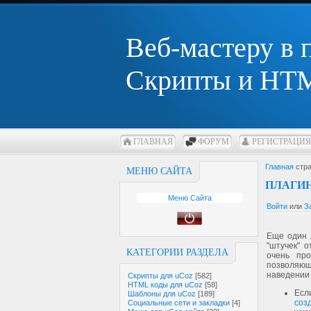
Веб-мастеру в
Скрипты и HTM
ГЛАВНАЯ
ФОРУМ
РЕГИСТРАЦИЯ
Главная
стра
МЕНЮ САЙТА
ПЛАГИН
Меню Сайта
Войти
или
З
Еще один 
"штучек" 
КАТЕГОРИИ РАЗДЕЛА
очень про
позволяю
наведении 
Скрипты для uCoz
[582]
HTML коды для uCoz
[58]
Ес
Шаблоны для uCoz
[189]
соз
Социальные сети и закладки
[4]