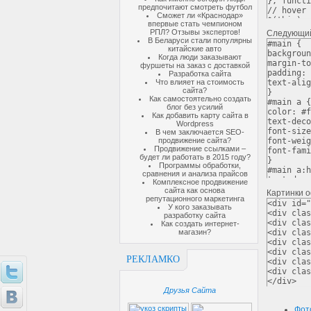
},
functi
предпочитают смотреть футбол
// hover 
Сможет ли «Краснодар»
$
(
this
).
p
впервые стать чемпионом
$
(
this
).
a
РПЛ? Отзывы экспертов!
Следующий 
height
:
"
В Беларуси стали популярны
#main {
китайские авто
width
:
"1
backgroun
Когда люди заказывают
left
:
"+=
margin
-
to
фуршеты на заказ с доставкой
top
:
"+=5
padding
:
Разработка сайта
},
"fast"
Что влияет на стоимость
text
-
alig
});
сайта?
}
Как самостоятельно создать
#main a {
блог без усилий
$
(
".img"
)
color
:
#f
Как добавить карту сайта в
var
left
text
-
deco
Wordpress
$
(
this
).
c
font
-
size
В чем заключается SEO-
});
продвижение сайта?
font
-
weig
});
Продвижение ссылками –
font
-
fami
</script>
будет ли работать в 2015 году?
}
Программы обработки,
#main a:h
сравнения и анализа прайсов
text
-
deco
Комплексное продвижение
}
сайта как основа
Картинки 
репутационного маркетинга
#containe
<div
id
=
"
У кого заказывать
text
-
alig
<div
clas
разработку сайта
position
:
<div
clas
Как создать интернет-
width
:
79
магазин?
<div
clas
}
<div
clas
.
img
{
<div
clas
position
:
РЕКЛАМКО
<div
clas
z
-
index
:
<div
clas
}
</div>
.
end
{
Друзья Сайта
margin
-
ri
}
Фот