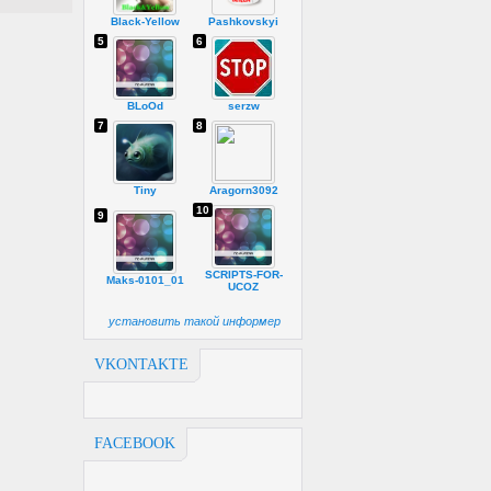
Black-Yellow
Pashkovskyi
5
6
BLoOd
serzw
7
8
Tiny
Aragorn3092
10
9
SCRIPTS-FOR-
Maks-0101_01
UCOZ
установить такой информер
VKONTAKTE
FACEBOOK