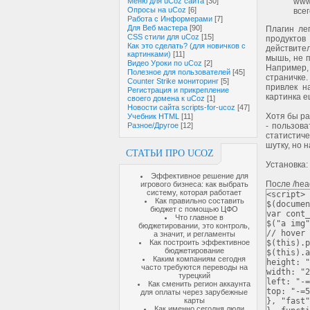
Меню для uCoz сайта
[30]
www
Опросы на uCoz
[6]
всег
Работа с Информерами
[7]
Для Веб мастера
[90]
Плагин ле
CSS стили для uCoz
[15]
продуктов
Как это сделать? (для новичков с
действител
картинками)
[11]
мышь, не п
Видео Уроки по uCoz
[2]
Например,
Полезное для пользователей
[45]
страничке.
Counter Strike мониторинг
[5]
привлек н
Регистрация и прикрепление
картинка е
своего домена к uCoz
[1]
Новости сайта scripts-for-ucoz
[47]
Хотя бы ра
Учебник HTML
[11]
Разное/Другое
[12]
- пользова
статистиче
шутку, но 
СТАТЬИ ПРО UCOZ
Установка:
Эффективное решение для
После /hea
игрового бизнеса: как выбрать
систему, которая работает
<script>
Как правильно составить
$
(
documen
бюджет с помощью ЦФО
var
cont
Что главное в
$
(
"a img"
бюджетировании, это контроль,
// hover 
а значит, и регламенты
Как построить эффективное
$
(
this
).
p
бюджетирование
$
(
this
).
a
Каким компаниям сегодня
height
:
"
часто требуются переводы на
width
:
"2
турецкий
left
:
"-=
Как сменить регион аккаунта
top
:
"-=5
для оплаты через зарубежные
карты
},
"fast"
Как именно сегодня люди