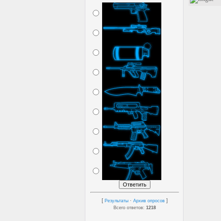
[
·
]
Результаты
Архив опросов
Всего ответов:
1218