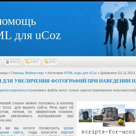
 помощь
L для uCoz
ВХОД
БЛОГ
RSS
ница »
Помощь Вебмастеру
» Категория
HTML коды для uCoz
» Добавлено [11.11.2013,
 ДЛЯ УВЕЛИЧЕНИЯ ФОТОГРАФИЙ ПРИ НАВЕДЕНИИ Н
арегистрироваться
[скачивать файлы могут только зарегистрированные пользователи!]
легкий плагин можно положить в копилку
от Ucoz для вашего сайта. Речь идет об
стом, легком, но эффектном плагине,
щем увеличивать изображения при
на них.
ли же вы хотите посмотреть
уроки
дания сайта
, тогда посетите портал