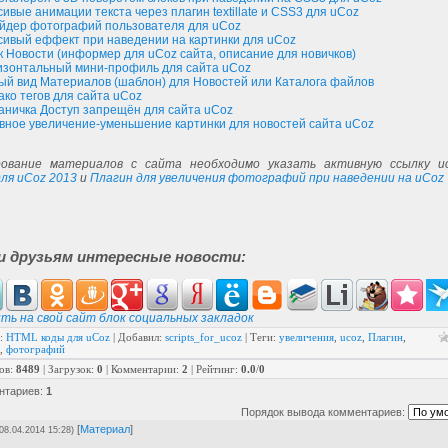
ивые анимации текста через плагин textillate и CSS3 для uCoz
th
;
йдер фотографий пользователя для uCoz
сивый еффект при наведении на картинки для uCoz
mg
{
к Новости (информер для uCoz сайта, описание для новичков)
relative
;
изонтальный мини-профиль для сайта uCoz
solid
#fff;
ый вид Материалов (шаблон) для Новостей или Каталога файлов
ако тегов для сайта uCoz
аничка Доступ запрещён для сайта uCoz
вное увеличение-уменьшение картинки для новостей сайта uCoz
ование материалов с сайта необходимо указать активную ссылку ис
ля uCoz 2013
и
Плагин для увеличения фотографий при наведении на uCoz
и друзьям интересные новости:
ть на свой сайт блок социальных закладок
:
HTML коды для uCoz
|
Добавил
:
scripts_for_ucoz
|
Теги
:
увеличения
,
ucoz
,
Плагин
,
,
фотографий
ов
:
8489
|
Загрузок
:
0
|
Комментарии
:
2
|
Рейтинг
:
0.0
/
0
нтариев
:
1
Порядок вывода комментариев:
[
Материал
]
(08.04.2014 15:28)