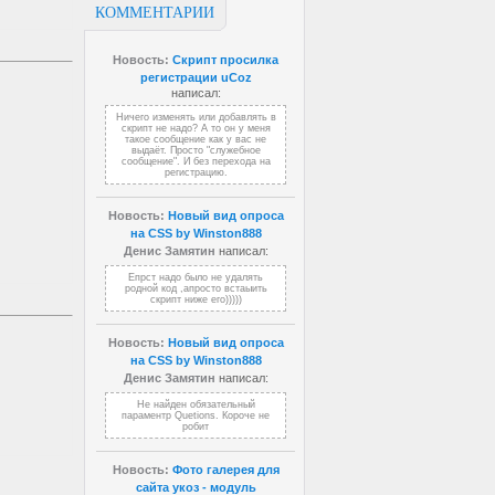
КОММЕНТАРИИ
Новость:
Скрипт просилка
регистрации uCoz
написал:
Ничего изменять или добавлять в
скрипт не надо? А то он у меня
такое сообщение как у вас не
выдаёт. Просто "служебное
сообщение". И без перехода на
регистрацию.
Новость:
Новый вид опроса
на CSS by Winston888
Денис Замятин
написал:
Епрст надо было не удалять
родной код ,апросто встаыить
скрипт ниже его)))))
Новость:
Новый вид опроса
на CSS by Winston888
Денис Замятин
написал:
Не найден обязательный
параментр Quetions. Короче не
робит
Новость:
Фото галерея для
сайта укоз - модуль