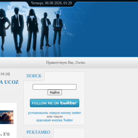
Четверг, 06.08.2026, 01:29
Приветствую Вас
,
Гость
 04:18]
ПОИСК
А UCOZ
установить такую кнопку twitter
или такую
красивая кнопка Twitter
РЕКЛАМКО