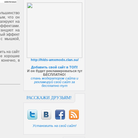
ольшинство
ым, что он
еагируют на
эффектами.
танцуют на
сный эффект
 с мышкой,
ить на сайт
те хорошие
http://hlds-amxmodx.clan.su/
 конечно, в
Добавить свой сайт в ТОП!
И он будет рекламироваться тут
БЕСПЛАТНО!
стань модератором сайта и
рекламируй свой сайт за
бесплатно тут
РАССКАЖИ ДРУЗЬЯМ!
Установить на свой сайт!