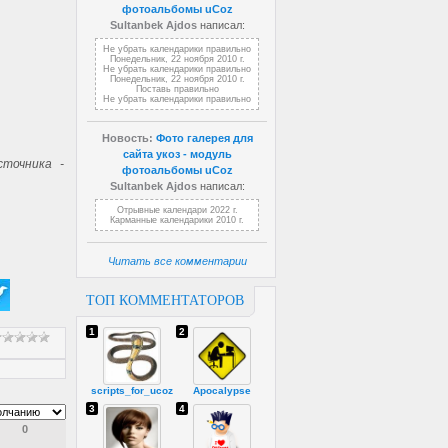
фотоальбомы uCoz
Sultanbek Ajdos
написал:
Не убрать календарики правильно
Понедельник, 22 ноября 2010 г.
Не убрать календарики правильно
Понедельник, 22 ноября 2010 г.
Поставь правильно
Не убрать календарики правильно
Новость:
Фото галерея для
сайта укоз - модуль
точника -
фотоальбомы uCoz
Sultanbek Ajdos
написал:
Отрывные календари 2022 г.
Карманные календарики 2010 г.
Читать все комментарии
ТОП КОММЕНТАТОРОВ
1
2
scripts_for_ucoz
Apocalypse
3
4
0