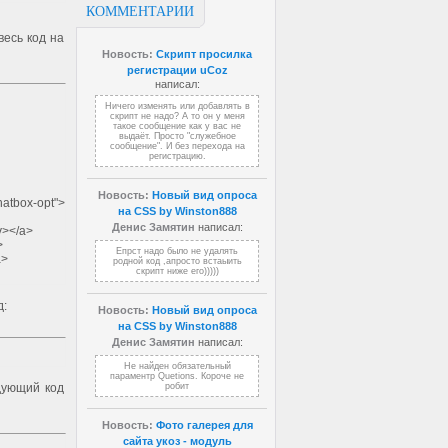
КОММЕНТАРИИ
весь код на
Новость:
Скрипт просилка
регистрации uCoz
написал:
Ничего изменять или добавлять в
скрипт не надо? А то он у меня
такое сообщение как у вас не
выдаёт. Просто "служебное
сообщение". И без перехода на
регистрацию.
Новость:
Новый вид опроса
atbox-opt">
на CSS by Winston888
Денис Замятин
написал:
iv></a>
a>
Епрст надо было не удалять
/a>
родной код ,апросто встаыить
скрипт ниже его)))))
д:
Новость:
Новый вид опроса
на CSS by Winston888
Денис Замятин
написал:
Не найден обязательный
параментр Quetions. Короче не
едующий код
робит
Сообщение"
Новость:
Фото галерея для
сайта укоз - модуль