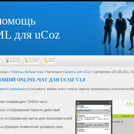
 помощь
L для uCoz
ВХОД
БЛОГ
RSS
ница »
Помощь Вебмастеру
» Категория
Скрипты для uCoz
» Добавлено [23.08.2011, 01
ЩИЙ ONLINE-ЧАТ ДЛЯ UCOZ V2.0
арегистрироваться
[скачивать файлы могут только зарегистрированные пользователи!]
сия плавающего Online-чата
лено отображение панели действий
но отображение капчи для пользователей
на функция изменение размера окна