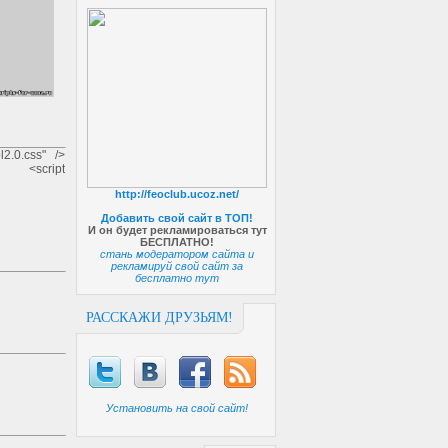
bl2.0.css" />
t> <script
http://feoclub.ucoz.net/
Добавить свой сайт в ТОП!
И он будет рекламироваться тут
БЕСПЛАТНО!
стань модератором сайта и
рекламируй свой сайт за
бесплатно тут
РАССКАЖИ ДРУЗЬЯМ!
Установить на свой сайт!