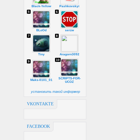
Black-Yellow
Pashkovskyi
5
6
BLoOd
serzw
7
8
Tiny
Aragorn3092
10
9
SCRIPTS-FOR-
Maks-0101_01
UCOZ
установить такой информер
VKONTAKTE
FACEBOOK