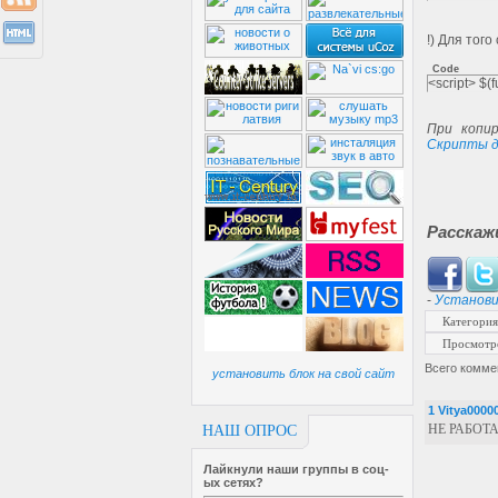
<input typ
</div>
<div style=
!) Для тог
<div class
<div class
Code
<script> $(fu
<div class
<div class
<div class
При копир
<div class
Скрипты д
</div>
</div>
</div>
</div>
Расскаж
-
Установи
Категория
Просмотр
Всего комме
установить блок на свой сайт
1
Vitya0000
НЕ РАБОТ
НАШ ОПРОС
Лайкнули наши группы в соц-
ых сетях?