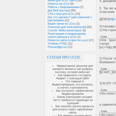
Меню для uCoz сайта
[30]
4. Добавле
Опросы на uCoz
[6]
Работа с Информерами
[7]
5. Так же 
Для Веб мастера
[90]
этом ниже
CSS стили для uCoz
[15]
Как это сделать? (для новичков с
ДЕМО(
http
картинками)
[11]
Видео Уроки по uCoz
[2]
Установка 
Полезное для пользователей
[45]
1) На стра
Counter Strike мониторинг
[5]
Регистрация и прикрепление
своего домена к uCoz
[1]
Code
<link type=
Новости сайта scripts-for-ucoz
[47]
Учебник HTML
[11]
<script s
Разное/Другое
[12]
src="http://
СТАТЬИ ПРО UCOZ
2) После <
Внимание! 
Эффективное решение для
игрового бизнеса: как выбрать
Code
систему, которая работает
$CHAT_BO
Как правильно составить
бюджет с помощью ЦФО
Что главное в
3) В (ПУ /
бюджетировании, это контроль,
а значит, и регламенты
Code
Как построить эффективное
<div class
бюджетирование
Каким компаниям сегодня
часто требуются переводы на
турецкий
и замените
Как сменить регион аккаунта
для оплаты через зарубежные
Code
карты
<div class
Как именно сегодня люди