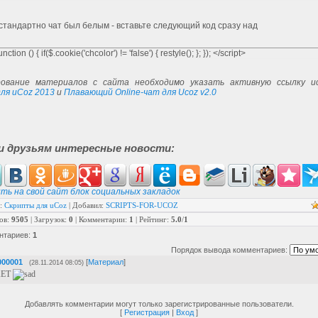
e="submit" value=" " class="mchat chatbox-knop" id="mchatBtn">
"clear:both;"></div>
о стандартно чат был белым - вставьте следующий код сразу над
="chatbox-color"></div>
="chatbox-color2"></div>
nction () { if($.cookie('chcolor') != 'false') { restyle(); }; }); </script>
="chatbox-resize">
="chatbox-resize-1 chatbox-opa1"></div>
="chatbox-resize-2 chatbox-opa2"></div>
ование материалов с сайта необходимо указать активную ссылку ис
="chatbox-resize-3 chatbox-opa3"></div>
ля uCoz 2013
и
Плавающий Online-чат для Ucoz v2.0
и друзьям интересные новости:
ть на свой сайт блок социальных закладок
:
Скрипты для uCoz
|
Добавил
:
SCRIPTS-FOR-UCOZ
ов
:
9505
|
Загрузок
:
0
|
Комментарии
:
1
|
Рейтинг
:
5.0
/
1
нтариев
:
1
Порядок вывода комментариев:
000001
[
Материал
]
(28.11.2014 08:05)
АЕТ
Добавлять комментарии могут только зарегистрированные пользователи.
[
Регистрация
|
Вход
]