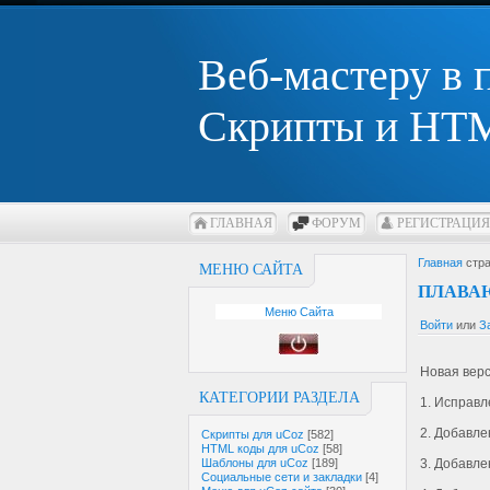
Веб-мастеру в
Скрипты и HTM
ГЛАВНАЯ
ФОРУМ
РЕГИСТРАЦИЯ
Главная
стра
МЕНЮ САЙТА
ПЛАВАЮ
Меню Сайта
Войти
или
З
Новая вер
КАТЕГОРИИ РАЗДЕЛА
1. Исправ
2. Добавле
Скрипты для uCoz
[582]
HTML коды для uCoz
[58]
Шаблоны для uCoz
[189]
3. Добавле
Социальные сети и закладки
[4]