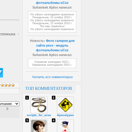
фотоальбомы uCoz
Sultanbek Ajdos
написал:
Не убрать календарики правильно
Понедельник, 22 ноября 2010 г.
Не убрать календарики правильно
Понедельник, 22 ноября 2010 г.
Поставь правильно
Не убрать календарики правильно
точника -
Новость:
Фото галерея для
сайта укоз - модуль
фотоальбомы uCoz
Sultanbek Ajdos
написал:
Отрывные календари 2022 г.
Карманные календарики 2010 г.
Читать все комментарии
ТОП КОММЕНТАТОРОВ
1
2
0
scripts_for_ucoz
Apocalypse
3
4