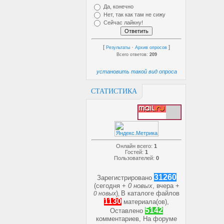
Да, конечно
Нет, так как там не сижу
Сейчас лайкну!
[
·
]
Результаты
Архив опросов
Всего ответов:
209
установить такой вид опроса
СТАТИСТИКА
Онлайн всего:
1
Гостей:
1
Пользователей:
0
31260
Зарегистрировано
(сегодня +
0 новых
, вчера +
)
В каталоге файлов
0 новых
,
1130
материала(ов),
5142
Оставлено
комментариев, На форуме