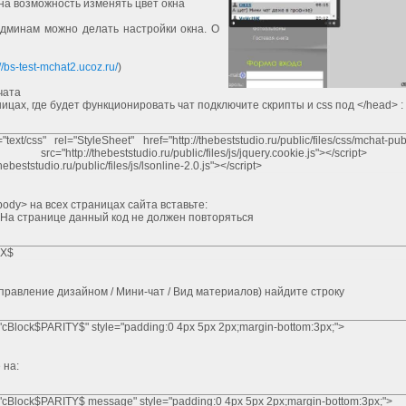
на возможность изменять цвет окна
админам можно делать настройки окна. О
://bs-test-mchat2.ucoz.ru/
)
чата
ницах, где будет функционировать чат подключите скрипты и css под </head> :
"text/css" rel="StyleSheet" href="http://thebeststudio.ru/public/files/css/mchat-pu
rc="http://thebeststudio.ru/public/files/js/jquery.cookie.js"></scrip
thebeststudio.ru/public/files/js/lsonline-2.0.js"></script>
body> на всех страницах сайта вставьте:
На странице данный код не должен повторяться
X$
 Управление дизайном / Мини-чат / Вид материалов) найдите строку
="cBlock$PARITY$" style="padding:0 4px 5px 2px;margin-bottom:3px;">
 на:
="cBlock$PARITY$ message" style="padding:0 4px 5px 2px;margin-bottom:3px;">