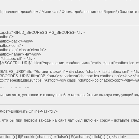
 Управление дизайном / Мини-чат / Форма добавления сообщений) Замените 
ls-capcha">$FLD_SECURE$ $IMG_SECURE$</div>
hatbox">
hatbox-back"></div>
hatbox-cons">
atbox-top" class="clearfix">
chatbox-name">Чат</div>
="chatbox-off"></div>
MSGCTRL_URI$" title="Управление сообщениями"><div class="chatbox-ico ch
SMILES_URI$" title="Вставить смайл"><div class="chatbox-ico chatbox-sml"></d
BBCODES_URI$" title="BB-Коды"><div class="chatbox-ico chatbox-bb"></div></
tp://thebeststudio.ru" title="Автор"><div class="chatbox-ico chatbox-cop"></div><
"clear:both;"></div>
hatbox-main">
ючения чата, установите кнопку в любом месте сайта используя следующий ко
hatbox-body">
s-ok"></div>
"clear:both;"></div>
hat-bs">Включить Online-Чат</div>
MCaddFrms">
о, что бы при первом заходе на сайт чат был включен сразу - вставьте сл
 name="mcmessage" class="mchat chatbox-reply" id="mchatMsgF" title="
ountMessLength();" onfocus="countMessLength();"></textarea>
disabled="disabled" class="chatbox-reply">Добавление запрещено</textarea>
="display:none " id="mchatAjax">
nction () { if($.cookie('chatons') != 'false') { $('#chat-bs').click(); }; }); </script>