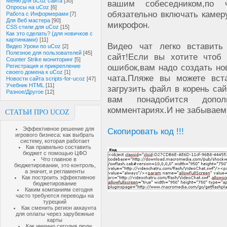
Меню для uCoz сайта
[30]
вашим собеседником,по 
Опросы на uCoz
[6]
обязательно включать камер
Работа с Информерами
[7]
Для Веб мастера
[90]
микрофон.
CSS стили для uCoz
[15]
Как это сделать? (для новичков с
картинками)
[11]
Видео чат легко вставит
Видео Уроки по uCoz
[2]
Полезное для пользователей
[45]
сайт!Если вы хотите чтоб
Counter Strike мониторинг
[5]
ошибок,вам надо создать но
Регистрация и прикрепление
своего домена к uCoz
[1]
чата.Пляже вы можете вст
Новости сайта scripts-for-ucoz
[47]
Учебник HTML
[11]
загрузить файл в корень сай
Разное/Другое
[12]
вам понадобится допо
комментариях.И не забываем
СТАТЬИ ПРО UCOZ
Эффективное решение для
Скопировать код !!!
игрового бизнеса: как выбрать
систему, которая работает
Как правильно составить
бюджет с помощью ЦФО
Что главное в
бюджетировании, это контроль,
а значит, и регламенты
Как построить эффективное
бюджетирование
Каким компаниям сегодня
часто требуются переводы на
турецкий
Как сменить регион аккаунта
для оплаты через зарубежные
карты
Как именно сегодня люди