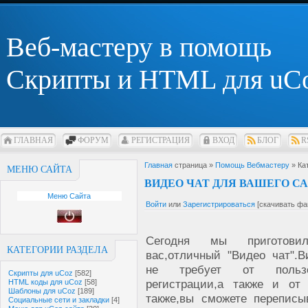
Веб-мастеру в помощь
Скрипты и HTML для uC
ГЛАВНАЯ
ФОРУМ
РЕГИСТРАЦИЯ
ВХОД
БЛОГ
R
Главная
страница »
Помощь Вебмастеру
» Ка
МЕНЮ САЙТА
ВИДЕО ЧАТ ДЛЯ ВАШЕГО С
Меню Сайта
Войти
или
Зарегистрироваться
[скачивать фа
Сегодня мы приготови
КАТЕГОРИИ РАЗДЕЛА
вас,отличный "Видео чат".В
не требует от пользо
Скрипты для uCoz
[582]
регистрации,а также и от 
HTML коды для uCoz
[58]
Шаблоны для uCoz
[189]
также,вы сможете переписы
Социальные сети и закладки
[4]