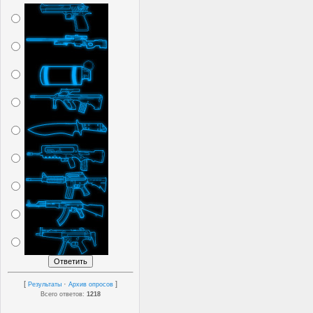
[
·
]
Результаты
Архив опросов
Всего ответов:
1218