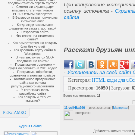
предпочитают смотреть футбол
При копирование материало
Сможет ли «Краснодар»
ссылку источника -
Скрипты
впервые стать чемпионом
РПЛ? Отзывы экспертов!
сайта
В Беларуси стали популярны
китайские авто
Когда люди заказывают
фуршеты на заказ с доставкой
Разработка сайта
Что влияет на стоимость
сайта?
Как самостоятельно создать
блог без усилий
Расскажи друзьям ин
Как добавить карту сайта в
Wordpress
В чем заключается SEO-
продвижение сайта?
Продвижение ссылками –
будет ли работать в 2015 году?
-
Установить на свой сайт б
Программы обработки,
сравнения и анализа прайсов
Комплексное продвижение
Категория
:
HTML коды для uCo
сайта как основа
репутационного маркетинга
Просмотров
:
16050
|
Загрузок
:
6
У кого заказывать
разработку сайта
Всего комментариев
:
11
Как создать интернет-
магазин?
П
11
yuli4ka990
[
Материал
]
(18.04.2018 14:41)
РЕКЛАМКО
интересно
Друзья Сайта
Добавлять комментарии мо