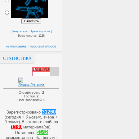
[
·
]
Результаты
Архив опросов
Всего ответов:
1218
установить такой вид опроса
СТАТИСТИКА
Онлайн всего:
2
Гостей:
2
Пользователей:
0
31260
Зарегистрировано
(сегодня +
0 новых
, вчера +
)
В каталоге файлов
0 новых
,
1130
материала(ов),
5142
Оставлено
комментариев, На форуме