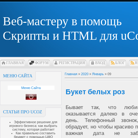
Веб-мастеру в помощь
Скрипты и HTML для uC
ГЛАВНАЯ
ФОРУМ
РЕГИСТРАЦИЯ
ВХОД
БЛОГ
R
Главная
»
2020
»
Январь
»
09
МЕНЮ САЙТА
Меню Сайта
Букет белых роз
Бывает так, что люби
СТАТЬИ ПРО UCOZ
оказывается далеко в оч
день. Телефонный звонок
Эффективное решение для
обрадует, но чтобы красиво п
игрового бизнеса: как выбрать
систему, которая работает
важная дата не заб
Как правильно составить
бюджет с помощью ЦФО