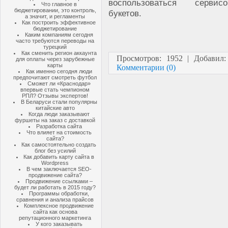
воспользоваться серви
Что главное в
бюджетировании, это контроль,
букетов.
а значит, и регламенты
Как построить эффективное
бюджетирование
Каким компаниям сегодня
часто требуются переводы на
турецкий
Как сменить регион аккаунта
Просмотров: 1952 | Добавил
для оплаты через зарубежные
карты
Комментарии (0)
Как именно сегодня люди
предпочитают смотреть футбол
Сможет ли «Краснодар»
впервые стать чемпионом
РПЛ? Отзывы экспертов!
В Беларуси стали популярны
китайские авто
Когда люди заказывают
фуршеты на заказ с доставкой
Разработка сайта
Что влияет на стоимость
сайта?
Как самостоятельно создать
блог без усилий
Как добавить карту сайта в
Wordpress
В чем заключается SEO-
продвижение сайта?
Продвижение ссылками –
будет ли работать в 2015 году?
Программы обработки,
сравнения и анализа прайсов
Комплексное продвижение
сайта как основа
репутационного маркетинга
У кого заказывать