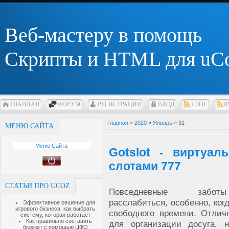
Веб-мастеру в помощь
Скрипты и HTML для uC
ГЛАВНАЯ
ФОРУМ
РЕГИСТРАЦИЯ
ВХОД
БЛОГ
R
Главная
»
2020
»
Январь
»
31
МЕНЮ САЙТА
Меню Сайта
Gotslot - виртуа
слотами 777
СТАТЬИ ПРО UCOZ
Повседневные забо
расслабиться, особенно, ког
Эффективное решение для
игрового бизнеса: как выбрать
свободного времени. Отли
систему, которая работает
Как правильно составить
для организации досуга, 
бюджет с помощью ЦФО