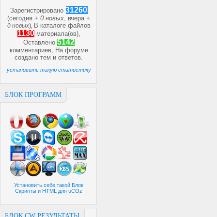
31260
Зарегистрировано
(сегодня +
0 новых
, вчера +
)
В каталоге файлов
0 новых
,
1130
материала(ов),
5142
Оставлено
комментариев, На форуме
создано
тем и
ответов.
установить такую статистику
БЛОК ПРОГРАММ
Установить себе такой Блок
Скрипты и HTML для uCOz
БЛОК CW РЕЗУЛЬТАТЫ