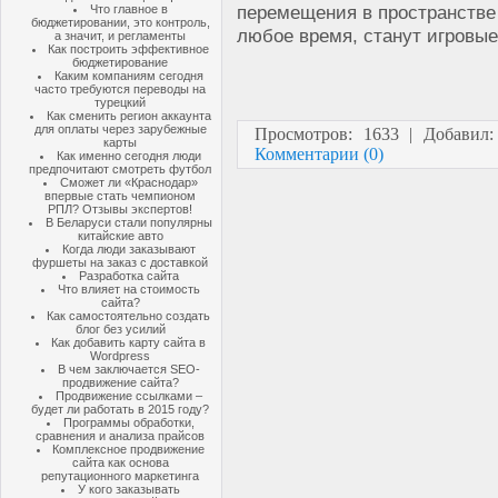
перемещения в пространстве
Что главное в
бюджетировании, это контроль,
любое время, станут игровые
а значит, и регламенты
Как построить эффективное
бюджетирование
Каким компаниям сегодня
часто требуются переводы на
турецкий
Как сменить регион аккаунта
для оплаты через зарубежные
Просмотров: 1633 | Добавил
карты
Комментарии (0)
Как именно сегодня люди
предпочитают смотреть футбол
Сможет ли «Краснодар»
впервые стать чемпионом
РПЛ? Отзывы экспертов!
В Беларуси стали популярны
китайские авто
Когда люди заказывают
фуршеты на заказ с доставкой
Разработка сайта
Что влияет на стоимость
сайта?
Как самостоятельно создать
блог без усилий
Как добавить карту сайта в
Wordpress
В чем заключается SEO-
продвижение сайта?
Продвижение ссылками –
будет ли работать в 2015 году?
Программы обработки,
сравнения и анализа прайсов
Комплексное продвижение
сайта как основа
репутационного маркетинга
У кого заказывать