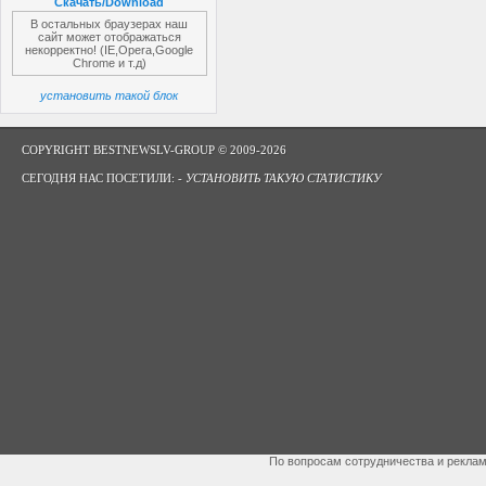
Скачать/Download
В остальных браузерах наш
сайт может отображаться
некорректно! (IE,Opera,Google
Chrome и т.д)
установить такой блок
COPYRIGHT BESTNEWSLV-GROUP © 2009-2026
СЕГОДНЯ НАС ПОСЕТИЛИ: -
УСТАНОВИТЬ ТАКУЮ СТАТИСТИКУ
По вопросам сотрудничества и рекла