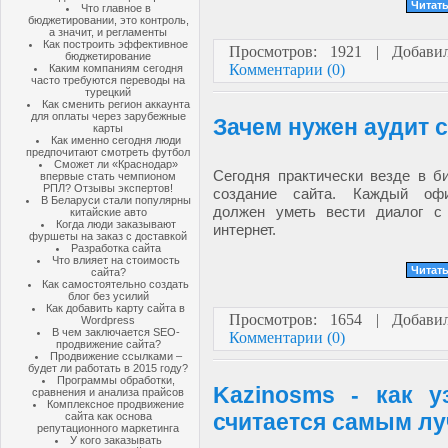
Читать
Что главное в
бюджетировании, это контроль,
а значит, и регламенты
Как построить эффективное
Просмотров: 1921 | Добав
бюджетирование
Комментарии (0)
Каким компаниям сегодня
часто требуются переводы на
турецкий
Как сменить регион аккаунта
для оплаты через зарубежные
Зачем нужен аудит 
карты
Как именно сегодня люди
предпочитают смотреть футбол
Сможет ли «Краснодар»
Сегодня практически везде в б
впервые стать чемпионом
РПЛ? Отзывы экспертов!
создание сайта. Каждый оф
В Беларуси стали популярны
должен уметь вести диалог с
китайские авто
Когда люди заказывают
интернет.
фуршеты на заказ с доставкой
Разработка сайта
Что влияет на стоимость
Читать
сайта?
Как самостоятельно создать
блог без усилий
Как добавить карту сайта в
Просмотров: 1654 | Добав
Wordpress
В чем заключается SEO-
Комментарии (0)
продвижение сайта?
Продвижение ссылками –
будет ли работать в 2015 году?
Программы обработки,
Kazinosms - как у
сравнения и анализа прайсов
Комплексное продвижение
считается самым л
сайта как основа
репутационного маркетинга
У кого заказывать