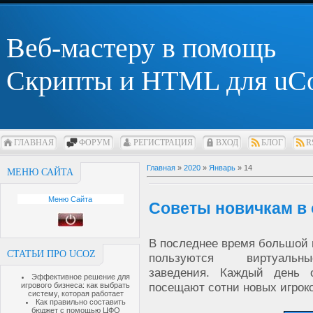
Веб-мастеру в помощь
Скрипты и HTML для uC
ГЛАВНАЯ
ФОРУМ
РЕГИСТРАЦИЯ
ВХОД
БЛОГ
R
Главная
»
2020
»
Январь
»
14
МЕНЮ САЙТА
Меню Сайта
Советы новичкам в 
В последнее время большой
СТАТЬИ ПРО UCOZ
пользуются виртуаль
заведения. Каждый день 
Эффективное решение для
посещают сотни новых игроко
игрового бизнеса: как выбрать
систему, которая работает
Как правильно составить
бюджет с помощью ЦФО