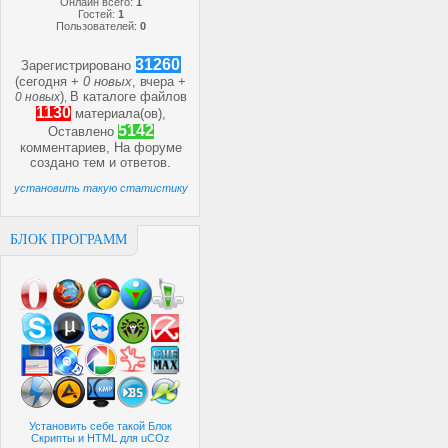
Онлайн всего:
1
Гостей:
1
Пользователей:
0
31260
Зарегистрировано
(сегодня +
0 новых
, вчера +
)
В каталоге файлов
0 новых
,
1130
материала(ов),
5142
Оставлено
комментариев, На форуме
создано
тем и
ответов.
установить такую статистику
БЛОК ПРОГРАММ
Установить себе такой Блок
Скрипты и HTML для uCOz