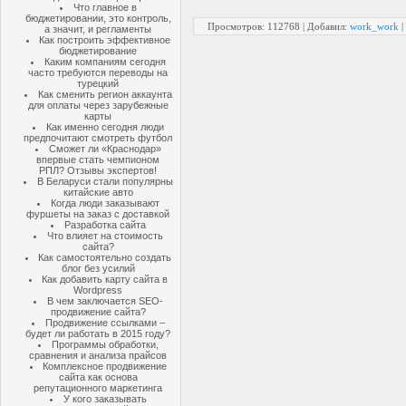
Что главное в
бюджетировании, это контроль,
Просмотров: 112768 | Добавил:
work_work
|
а значит, и регламенты
Как построить эффективное
бюджетирование
Каким компаниям сегодня
часто требуются переводы на
турецкий
Как сменить регион аккаунта
для оплаты через зарубежные
карты
Как именно сегодня люди
предпочитают смотреть футбол
Сможет ли «Краснодар»
впервые стать чемпионом
РПЛ? Отзывы экспертов!
В Беларуси стали популярны
китайские авто
Когда люди заказывают
фуршеты на заказ с доставкой
Разработка сайта
Что влияет на стоимость
сайта?
Как самостоятельно создать
блог без усилий
Как добавить карту сайта в
Wordpress
В чем заключается SEO-
продвижение сайта?
Продвижение ссылками –
будет ли работать в 2015 году?
Программы обработки,
сравнения и анализа прайсов
Комплексное продвижение
сайта как основа
репутационного маркетинга
У кого заказывать