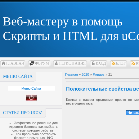
Веб-мастеру в помощь
Скрипты и HTML для uC
ГЛАВНАЯ
ФОРУМ
РЕГИСТРАЦИЯ
ВХОД
БЛОГ
R
Главная
»
2020
»
Январь
»
21
МЕНЮ САЙТА
Положительные свойства ве
Меню Сайта
Клетки в нашем организме просто не мо
веселящего газа.
СТАТЬИ ПРО UCOZ
Читать
Эффективное решение для
игрового бизнеса: как выбрать
систему, которая работает
Как правильно составить
бюджет с помощью ЦФО