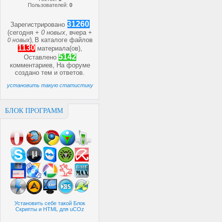
Пользователей:
0
31260
Зарегистрировано
(сегодня +
0 новых
, вчера +
)
В каталоге файлов
0 новых
,
1130
материала(ов),
5142
Оставлено
комментариев, На форуме
создано
тем и
ответов.
установить такую статистику
БЛОК ПРОГРАММ
Установить себе такой Блок
Скрипты и HTML для uCOz