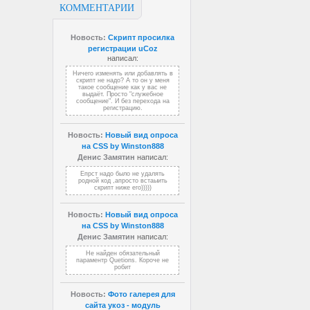
КОММЕНТАРИИ
Новость:
Скрипт просилка
регистрации uCoz
написал:
Ничего изменять или добавлять в
скрипт не надо? А то он у меня
такое сообщение как у вас не
выдаёт. Просто "служебное
сообщение". И без перехода на
регистрацию.
Новость:
Новый вид опроса
на CSS by Winston888
Денис Замятин
написал:
Епрст надо было не удалять
родной код ,апросто встаыить
скрипт ниже его)))))
Новость:
Новый вид опроса
на CSS by Winston888
Денис Замятин
написал:
Не найден обязательный
параментр Quetions. Короче не
робит
Новость:
Фото галерея для
сайта укоз - модуль