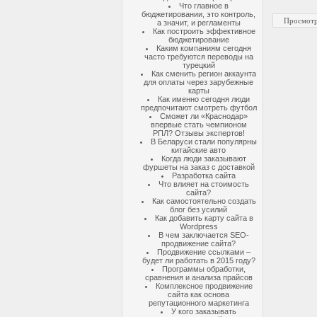
Что главное в
бюджетировании, это контроль,
Просмотр
а значит, и регламенты
Как построить эффективное
бюджетирование
Каким компаниям сегодня
часто требуются переводы на
турецкий
Как сменить регион аккаунта
для оплаты через зарубежные
карты
Как именно сегодня люди
предпочитают смотреть футбол
Сможет ли «Краснодар»
впервые стать чемпионом
РПЛ? Отзывы экспертов!
В Беларуси стали популярны
китайские авто
Когда люди заказывают
фуршеты на заказ с доставкой
Разработка сайта
Что влияет на стоимость
сайта?
Как самостоятельно создать
блог без усилий
Как добавить карту сайта в
Wordpress
В чем заключается SEO-
продвижение сайта?
Продвижение ссылками –
будет ли работать в 2015 году?
Программы обработки,
сравнения и анализа прайсов
Комплексное продвижение
сайта как основа
репутационного маркетинга
У кого заказывать