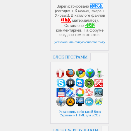
31260
Зарегистрировано
(сегодня +
0 новых
, вчера +
)
В каталоге файлов
0 новых
,
1130
материала(ов),
5142
Оставлено
комментариев, На форуме
создано
тем и
ответов.
установить такую статистику
БЛОК ПРОГРАММ
Установить себе такой Блок
Скрипты и HTML для uCOz
БЛОК CW РЕЗУЛЬТАТЫ