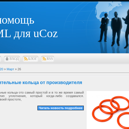
 помощь
L для uCoz
ВХОД
БЛОГ
RSS
20
»
Март
»
26
ительные кольца от производителя
ьные кольца-это самый простой и в то же время самый
тип уплотнения, который когда-либо создавался.
воей простоте,
Читать новость подробнее