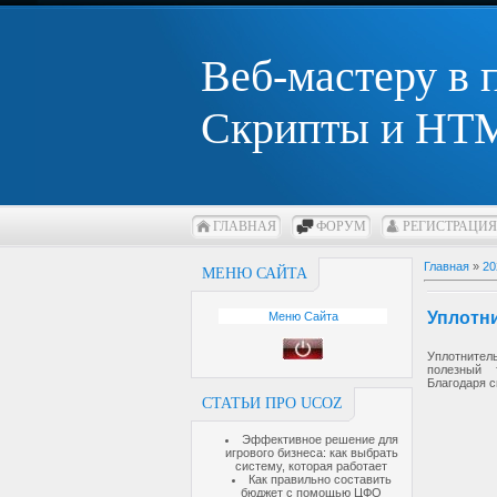
Веб-мастеру в
Скрипты и HTM
ГЛАВНАЯ
ФОРУМ
РЕГИСТРАЦИЯ
Главная
»
20
МЕНЮ САЙТА
Уплотн
Меню Сайта
Уплотнител
полезный 
Благодаря с
СТАТЬИ ПРО UCOZ
Эффективное решение для
игрового бизнеса: как выбрать
систему, которая работает
Как правильно составить
бюджет с помощью ЦФО