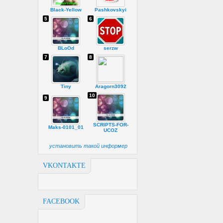
Black-Yellow
Pashkovskyi
5
6
BLoOd
serzw
7
8
Tiny
Aragorn3092
10
9
SCRIPTS-FOR-
Maks-0101_01
UCOZ
установить такой информер
VKONTAKTE
FACEBOOK