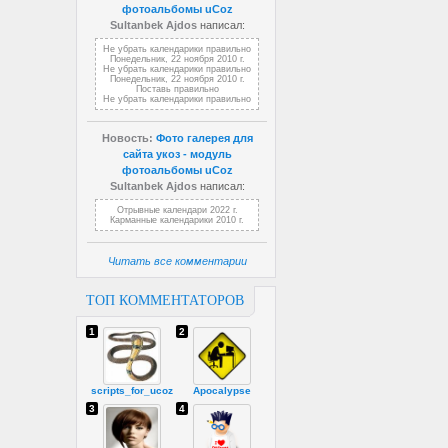
фотоальбомы uCoz
Sultanbek Ajdos
написал:
Не убрать календарики правильно
Понедельник, 22 ноября 2010 г.
Не убрать календарики правильно
Понедельник, 22 ноября 2010 г.
Поставь правильно
Не убрать календарики правильно
Новость:
Фото галерея для
сайта укоз - модуль
фотоальбомы uCoz
Sultanbek Ajdos
написал:
Отрывные календари 2022 г.
Карманные календарики 2010 г.
Читать все комментарии
ТОП КОММЕНТАТОРОВ
1
2
scripts_for_ucoz
Apocalypse
3
4