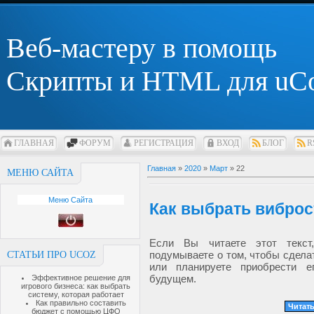
Веб-мастеру в помощь
Скрипты и HTML для uC
ГЛАВНАЯ
ФОРУМ
РЕГИСТРАЦИЯ
ВХОД
БЛОГ
R
Главная
»
2020
»
Март
»
22
МЕНЮ САЙТА
Меню Сайта
Как выбрать вибро
Если Вы читаете этот текст,
подумываете о том, чтобы сдела
СТАТЬИ ПРО UCOZ
или планируете приобрести е
будущем.
Эффективное решение для
игрового бизнеса: как выбрать
систему, которая работает
Как правильно составить
Читать
бюджет с помощью ЦФО