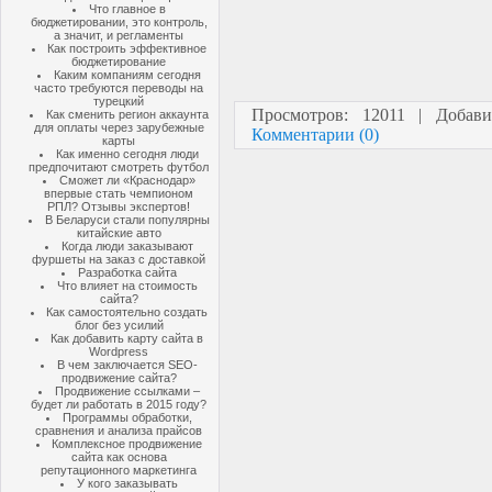
Что главное в
бюджетировании, это контроль,
а значит, и регламенты
Как построить эффективное
бюджетирование
Каким компаниям сегодня
часто требуются переводы на
турецкий
Просмотров: 12011 | Добав
Как сменить регион аккаунта
для оплаты через зарубежные
Комментарии (0)
карты
Как именно сегодня люди
предпочитают смотреть футбол
Сможет ли «Краснодар»
впервые стать чемпионом
РПЛ? Отзывы экспертов!
В Беларуси стали популярны
китайские авто
Когда люди заказывают
фуршеты на заказ с доставкой
Разработка сайта
Что влияет на стоимость
сайта?
Как самостоятельно создать
блог без усилий
Как добавить карту сайта в
Wordpress
В чем заключается SEO-
продвижение сайта?
Продвижение ссылками –
будет ли работать в 2015 году?
Программы обработки,
сравнения и анализа прайсов
Комплексное продвижение
сайта как основа
репутационного маркетинга
У кого заказывать