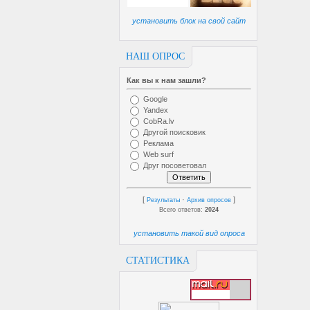
установить блок на свой сайт
НАШ ОПРОС
Как вы к нам зашли?
Google
Yandex
CobRa.lv
Другой поисковик
Реклама
Web surf
Друг посоветовал
[
·
]
Результаты
Архив опросов
Всего ответов:
2024
установить такой вид опроса
СТАТИСТИКА