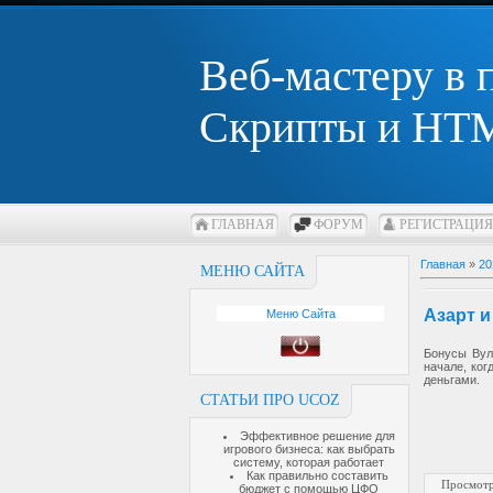
Веб-мастеру в
Скрипты и HTM
ГЛАВНАЯ
ФОРУМ
РЕГИСТРАЦИЯ
Главная
»
20
МЕНЮ САЙТА
Азарт и
Меню Сайта
Бонусы Вул
начале, ко
деньгами.
СТАТЬИ ПРО UCOZ
Эффективное решение для
игрового бизнеса: как выбрать
систему, которая работает
Как правильно составить
Просмотр
бюджет с помощью ЦФО