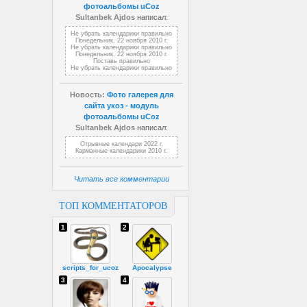
фотоальбомы uCoz
Sultanbek Ajdos
написал:
Не убрать календарики правильно
Понедельник, 22 ноября 2010 г.
Не убрать календарики правильно
Понедельник, 22 ноября 2010 г.
Поставь правильно
Не убрать календарики правильно
Новость:
Фото галерея для
сайта укоз - модуль
фотоальбомы uCoz
Sultanbek Ajdos
написал:
Отрывные календари 2022 г.
Карманные календарики 2010 г.
Читать все комментарии
ТОП КОММЕНТАТОРОВ
1
2
scripts_for_ucoz
Apocalypse
3
4