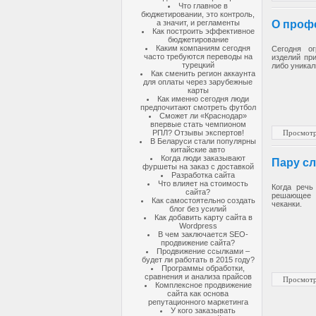
Что главное в
бюджетировании, это контроль,
а значит, и регламенты
О проф
Как построить эффективное
бюджетирование
Каким компаниям сегодня
Сегодня о
часто требуются переводы на
изделий пр
турецкий
либо уника
Как сменить регион аккаунта
для оплаты через зарубежные
карты
Как именно сегодня люди
предпочитают смотреть футбол
Сможет ли «Краснодар»
впервые стать чемпионом
Просмотр
РПЛ? Отзывы экспертов!
В Беларуси стали популярны
китайские авто
Когда люди заказывают
Пару сл
фуршеты на заказ с доставкой
Разработка сайта
Что влияет на стоимость
Когда речь
сайта?
решающее 
Как самостоятельно создать
чеканки.
блог без усилий
Как добавить карту сайта в
Wordpress
В чем заключается SEO-
продвижение сайта?
Продвижение ссылками –
будет ли работать в 2015 году?
Программы обработки,
сравнения и анализа прайсов
Просмотр
Комплексное продвижение
сайта как основа
репутационного маркетинга
У кого заказывать