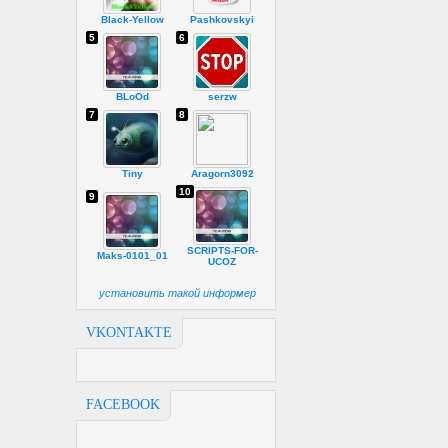
Black-Yellow
Pashkovskyi
5
6
BLoOd
serzw
7
8
Tiny
Aragorn3092
10
9
SCRIPTS-FOR-
Maks-0101_01
UCOZ
установить такой информер
VKONTAKTE
FACEBOOK