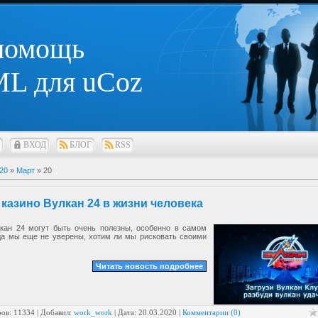
 помощь
L для uCoz
ВХОД
БЛОГ
RSS
20
»
Март
»
20
 казино Вулкан 24 в жизни человека
кан 24 могут быть очень полезны, особенно в самом
гда мы еще не уверены, хотим ли мы рисковать своими
Читать новость подробнее
ов: 11334 | Добавил:
work_work
| Дата:
20.03.2020
|
Комментарии (0)