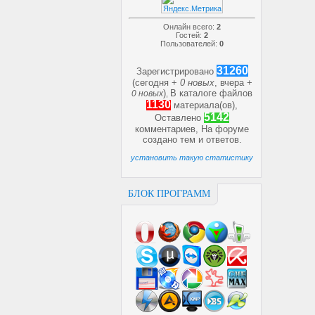
Онлайн всего:
2
Гостей:
2
Пользователей:
0
31260
Зарегистрировано
(сегодня +
0 новых
, вчера +
)
В каталоге файлов
0 новых
,
1130
материала(ов),
5142
Оставлено
комментариев, На форуме
создано
тем и
ответов.
установить такую статистику
БЛОК ПРОГРАММ