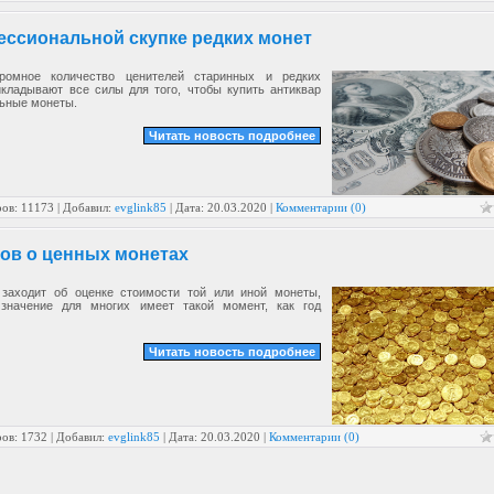
ессиональной скупке редких монет
громное количество ценителей старинных и редких
икладывают все силы для того, чтобы купить антиквар
льные монеты.
Читать новость подробнее
ов: 11173 | Добавил:
evglink85
| Дата:
20.03.2020
|
Комментарии (0)
ов о ценных монетах
 заходит об оценке стоимости той или иной монеты,
значение для многих имеет такой момент, как год
Читать новость подробнее
ов: 1732 | Добавил:
evglink85
| Дата:
20.03.2020
|
Комментарии (0)