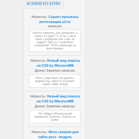
КОММЕНТАРИИ
Новость:
Скрипт просилка
регистрации uCoz
написал:
Ничего изменять или добавлять в
скрипт не надо? А то он у меня
такое сообщение как у вас не
выдаёт. Просто "служебное
сообщение". И без перехода на
регистрацию.
Новость:
Новый вид опроса
на CSS by Winston888
Денис Замятин
написал:
Епрст надо было не удалять
родной код ,апросто встаыить
скрипт ниже его)))))
Новость:
Новый вид опроса
на CSS by Winston888
Денис Замятин
написал:
Не найден обязательный
параментр Quetions. Короче не
робит
Новость:
Фото галерея для
сайта укоз - модуль