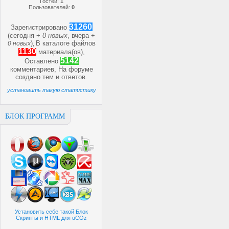
Гостей:
1
Пользователей:
0
31260
Зарегистрировано
(сегодня +
0 новых
, вчера +
)
В каталоге файлов
0 новых
,
1130
материала(ов),
5142
Оставлено
комментариев, На форуме
создано
тем и
ответов.
установить такую статистику
БЛОК ПРОГРАММ
Установить себе такой Блок
Скрипты и HTML для uCOz