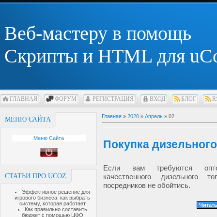
Веб-мастеру в помощь
Скрипты и HTML для uC
ГЛАВНАЯ
ФОРУМ
РЕГИСТРАЦИЯ
ВХОД
БЛОГ
R
Главная
»
2020
»
Апрель
»
02
МЕНЮ САЙТА
Меню Сайта
Покупка дизельного
Если вам требуются опто
СТАТЬИ ПРО UCOZ
качественного дизельного т
посредников не обойтись.
Эффективное решение для
игрового бизнеса: как выбрать
систему, которая работает
Читать
Как правильно составить
бюджет с помощью ЦФО