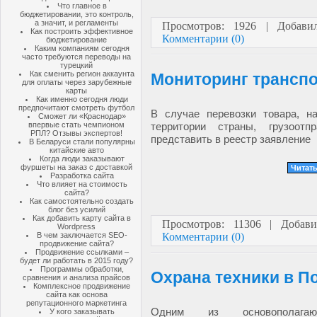
Что главное в
бюджетировании, это контроль,
а значит, и регламенты
Просмотров: 1926 | Добав
Как построить эффективное
Комментарии (0)
бюджетирование
Каким компаниям сегодня
часто требуются переводы на
турецкий
Как сменить регион аккаунта
Мониторинг транспо
для оплаты через зарубежные
карты
Как именно сегодня люди
предпочитают смотреть футбол
В случае перевозки товара, н
Сможет ли «Краснодар»
впервые стать чемпионом
территории страны, грузоотп
РПЛ? Отзывы экспертов!
представить в реестр заявление
В Беларуси стали популярны
китайские авто
Когда люди заказывают
фуршеты на заказ с доставкой
Читать
Разработка сайта
Что влияет на стоимость
сайта?
Как самостоятельно создать
блог без усилий
Как добавить карту сайта в
Просмотров: 11306 | Добав
Wordpress
В чем заключается SEO-
Комментарии (0)
продвижение сайта?
Продвижение ссылками –
будет ли работать в 2015 году?
Программы обработки,
Охрана техники в П
сравнения и анализа прайсов
Комплексное продвижение
сайта как основа
репутационного маркетинга
Одним из основополага
У кого заказывать