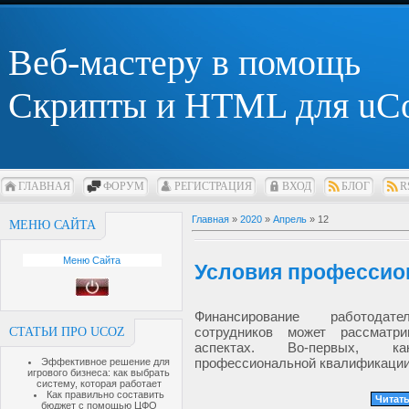
Веб-мастеру в помощь
Скрипты и HTML для uC
ГЛАВНАЯ
ФОРУМ
РЕГИСТРАЦИЯ
ВХОД
БЛОГ
R
Главная
»
2020
»
Апрель
»
12
МЕНЮ САЙТА
Меню Сайта
Условия профессио
Финансирование работодат
сотрудников может рассматр
СТАТЬИ ПРО UCOZ
аспектах. Во-первых, к
профессиональной квалификации
Эффективное решение для
игрового бизнеса: как выбрать
систему, которая работает
Как правильно составить
Читать
бюджет с помощью ЦФО