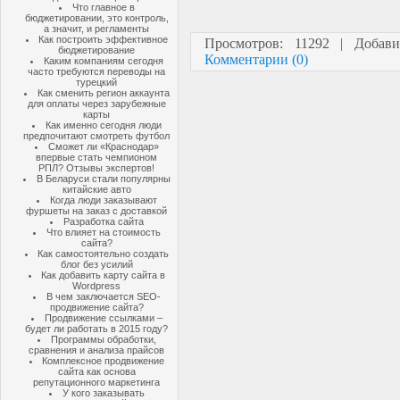
Что главное в
бюджетировании, это контроль,
а значит, и регламенты
Как построить эффективное
Просмотров: 11292 | Добав
бюджетирование
Комментарии (0)
Каким компаниям сегодня
часто требуются переводы на
турецкий
Как сменить регион аккаунта
для оплаты через зарубежные
карты
Как именно сегодня люди
предпочитают смотреть футбол
Сможет ли «Краснодар»
впервые стать чемпионом
РПЛ? Отзывы экспертов!
В Беларуси стали популярны
китайские авто
Когда люди заказывают
фуршеты на заказ с доставкой
Разработка сайта
Что влияет на стоимость
сайта?
Как самостоятельно создать
блог без усилий
Как добавить карту сайта в
Wordpress
В чем заключается SEO-
продвижение сайта?
Продвижение ссылками –
будет ли работать в 2015 году?
Программы обработки,
сравнения и анализа прайсов
Комплексное продвижение
сайта как основа
репутационного маркетинга
У кого заказывать