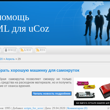
 помощь
L для uCoz
ВХОД
БЛОГ
RSS
20
»
Апрель
»
29
брать хорошую машинку для самокруток
брая самокрутка позволяет смокеру не только
 средства на расходном материале, но и получить
е от сеанса курения.
Читать новость подробнее
ов: 1995 | Добавил:
scripts_for_ucoz
| Дата:
29.04.2020
|
Комментарии (0)