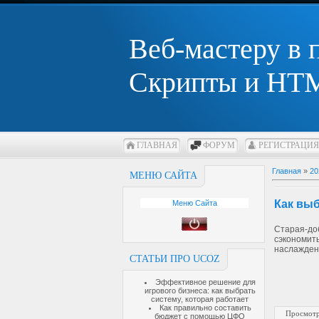
Веб-мастеру в
Скрипты и HTM
ГЛАВНАЯ
ФОРУМ
РЕГИСТРАЦИЯ
Главная
»
20
МЕНЮ САЙТА
Как вы
Меню Сайта
Старая-до
сэкономить
наслаждени
СТАТЬИ ПРО UCOZ
Эффективное решение для
игрового бизнеса: как выбрать
систему, которая работает
Как правильно составить
Просмотр
бюджет с помощью ЦФО