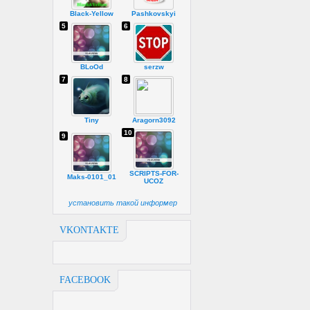
Black-Yellow
Pashkovskyi
5
6
BLoOd
serzw
7
8
Tiny
Aragorn3092
10
9
SCRIPTS-FOR-
Maks-0101_01
UCOZ
установить такой информер
VKONTAKTE
FACEBOOK