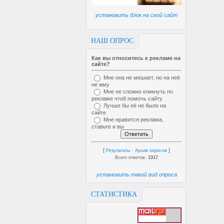
установить блок на свой сайт
НАШ ОПРОС
Как вы относитесь к рекламе на
сайте?
Мне она не мешает, но на неё
не жму
Мне не сложно кликнуть по
рекламе чтоб помочь сайту
Лучше бы её не было на
сайте
Мне нравится реклама,
ставьте и вы
[
·
]
Результаты
Архив опросов
Всего ответов:
1317
установить такой вид опроса
СТАТИСТИКА