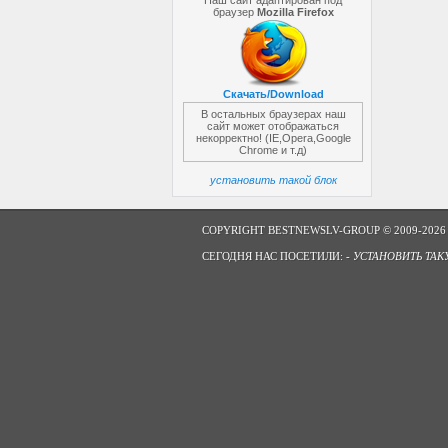
Наш сайт адаптирован под
браузер
Mozilla Firefox
Скачать/Download
В остальных браузерах наш
сайт может отображаться
некорректно! (IE,Opera,Google
Chrome и т.д)
установить такой блок
COPYRIGHT BESTNEWSLV-GROUP © 2009-2026
СЕГОДНЯ НАС ПОСЕТИЛИ: -
УСТАНОВИТЬ ТАК