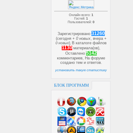
Онлайн всего:
1
Гостей:
1
Пользователей:
0
31260
Зарегистрировано
(сегодня +
0 новых
, вчера +
)
В каталоге файлов
0 новых
,
1130
материала(ов),
5142
Оставлено
комментариев, На форуме
создано
тем и
ответов.
установить такую статистику
БЛОК ПРОГРАММ