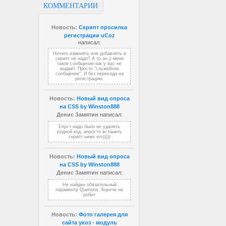
КОММЕНТАРИИ
Новость:
Скрипт просилка
регистрации uCoz
написал:
Ничего изменять или добавлять в
скрипт не надо? А то он у меня
такое сообщение как у вас не
выдаёт. Просто "служебное
сообщение". И без перехода на
регистрацию.
Новость:
Новый вид опроса
на CSS by Winston888
Денис Замятин
написал:
Епрст надо было не удалять
родной код ,апросто встаыить
скрипт ниже его)))))
Новость:
Новый вид опроса
на CSS by Winston888
Денис Замятин
написал:
Не найден обязательный
параментр Quetions. Короче не
робит
Новость:
Фото галерея для
сайта укоз - модуль