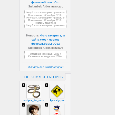
фотоальбомы uCoz
Sultanbek Ajdos
написал:
Не убрать календарики правильно
Понедельник, 22 ноября 2010 г.
Не убрать календарики правильно
Понедельник, 22 ноября 2010 г.
Поставь правильно
Не убрать календарики правильно
Новость:
Фото галерея для
сайта укоз - модуль
фотоальбомы uCoz
Sultanbek Ajdos
написал:
Отрывные календари 2022 г.
Карманные календарики 2010 г.
Читать все комментарии
ТОП КОММЕНТАТОРОВ
1
2
scripts_for_ucoz
Apocalypse
3
4