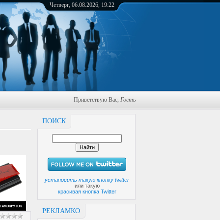
Четверг, 06.08.2026, 19:22
Приветствую Вас
,
Гость
ПОИСК
установить такую кнопку twitter
или такую
красивая кнопка Twitter
РЕКЛАМКО