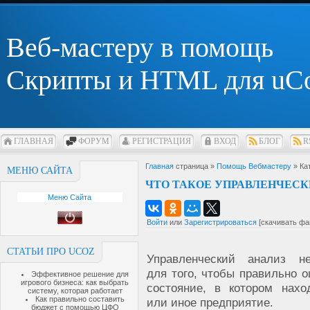
Веб-мастеру в помощь
Скрипты и HTML для uC
ГЛАВНАЯ
ФОРУМ
РЕГИСТРАЦИЯ
ВХОД
БЛОГ
R
Главная
страница »
Помощь Вебмастеру
» Ка
МЕНЮ САЙТА
ЧТО ТАКОЕ УПРАВЛЕНЧЕСК
Меню Сайта
Войти
или
Зарегистрироваться
[скачивать фа
СТАТЬИ ПРО UCOZ
Управленческий анализ н
для того, чтобы правильно 
Эффективное решение для
игрового бизнеса: как выбрать
состояние, в котором нахо
систему, которая работает
Как правильно составить
или иное предприятие.
бюджет с помощью ЦФО