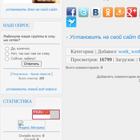
установить блок на свой сайт
НАШ ОПРОС
-
Установить на свой сайт б
Лайкнули наши группы в соц-
ых сетях?
Да, конечно
Категория
:
|
Добавил
:
work_wor
Нет, так как там не сижу
Сейчас лайкну!
Просмотров
:
16799
|
Загрузок
:
|
Всего комментариев
:
0
[
·
]
Результаты
Архив опросов
Добавлять комментарии мо
Всего ответов:
209
установить такой вид опроса
СТАТИСТИКА
Онлайн всего:
6
Гостей:
6