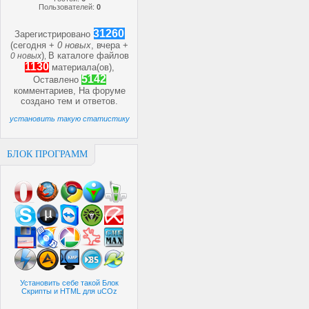
Пользователей:
0
31260
Зарегистрировано
(сегодня +
0 новых
, вчера +
)
В каталоге файлов
0 новых
,
1130
материала(ов),
5142
Оставлено
комментариев, На форуме
создано
тем и
ответов.
установить такую статистику
БЛОК ПРОГРАММ
Установить себе такой Блок
Скрипты и HTML для uCOz