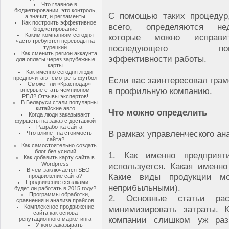
Что главное в
бюджетировании, это контроль,
С помощью таких процедур
а значит, и регламенты
Как построить эффективное
всего, определяются нед
бюджетирование
Каким компаниям сегодня
которые можно исправ
часто требуются переводы на
последующего пов
турецкий
Как сменить регион аккаунта
эффективности работы.
для оплаты через зарубежные
карты
Как именно сегодня люди
предпочитают смотреть футбол
Если вас заинтересовал гра
Сможет ли «Краснодар»
в профильную компанию.
впервые стать чемпионом
РПЛ? Отзывы экспертов!
В Беларуси стали популярны
китайские авто
Что можно определить
Когда люди заказывают
фуршеты на заказ с доставкой
Разработка сайта
В рамках управленческого а
Что влияет на стоимость
сайта?
Как самостоятельно создать
блог без усилий
1. Как именно предприят
Как добавить карту сайта в
Wordpress
используется. Какая именн
В чем заключается SEO-
Какие виды продукции мо
продвижение сайта?
Продвижение ссылками –
неприбыльными).
будет ли работать в 2015 году?
Программы обработки,
2. Основные статьи расх
сравнения и анализа прайсов
Комплексное продвижение
минимизировать затраты. 
сайта как основа
компании слишком уж раз
репутационного маркетинга
У кого заказывать