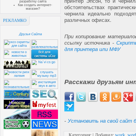
принтер Эпсон, то и черни
разработку сайта
Как создать интернет-
обстоятельствах практическ
магазин?
чернила идеально подходя
различных офисах.
РЕКЛАМКО
Друзья Сайта
При копирование материало
ссылку источника -
Скрипт
для принтера или МФУ
Расскажи друзьям ин
-
Установить на свой сайт б
Категория
:
|
Добавил
:
work_wor