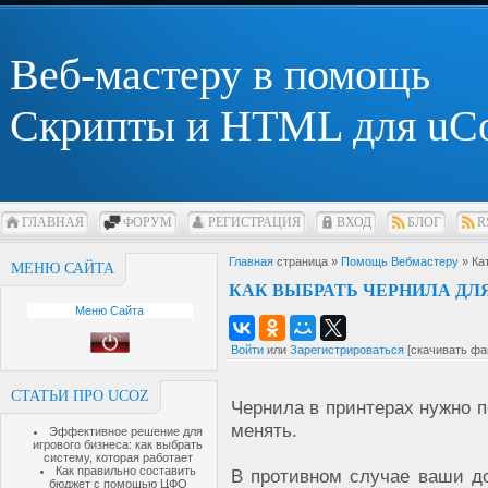
Веб-мастеру в помощь
Скрипты и HTML для uC
ГЛАВНАЯ
ФОРУМ
РЕГИСТРАЦИЯ
ВХОД
БЛОГ
R
Главная
страница »
Помощь Вебмастеру
» Ка
МЕНЮ САЙТА
КАК ВЫБРАТЬ ЧЕРНИЛА ДЛ
Меню Сайта
Войти
или
Зарегистрироваться
[скачивать фа
СТАТЬИ ПРО UCOZ
Чернила в принтерах нужно 
менять.
Эффективное решение для
игрового бизнеса: как выбрать
систему, которая работает
Как правильно составить
В противном случае ваши д
бюджет с помощью ЦФО