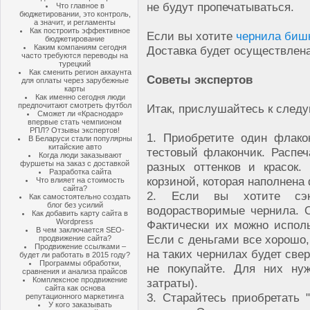
не будут пропечатываться.
Что главное в
бюджетировании, это контроль,
а значит, и регламенты
Как построить эффективное
Если вы хотите
чернила бишк
бюджетирование
Каким компаниям сегодня
Доставка будет осуществлена
часто требуются переводы на
турецкий
Как сменить регион аккаунта
Советы экспертов
для оплаты через зарубежные
карты
Как именно сегодня люди
предпочитают смотреть футбол
Итак, прислушайтесь к след
Сможет ли «Краснодар»
впервые стать чемпионом
РПЛ? Отзывы экспертов!
1. Приобретите один флако
В Беларуси стали популярны
китайские авто
тестовый флакончик. Распеч
Когда люди заказывают
фуршеты на заказ с доставкой
разных оттенков и красок
Разработка сайта
корзиной, которая наполнена
Что влияет на стоимость
сайта?
2. Если вы хотите сэк
Как самостоятельно создать
блог без усилий
водорастворимые чернила. 
Как добавить карту сайта в
Wordpress
Фактически их можно испол
В чем заключается SEO-
Если с деньгами все хорошо,
продвижение сайта?
Продвижение ссылками –
на таких чернилах будет све
будет ли работать в 2015 году?
Программы обработки,
не покупайте. Для них ну
сравнения и анализа прайсов
Комплексное продвижение
затраты).
сайта как основа
3. Старайтесь приобретать 
репутационного маркетинга
У кого заказывать