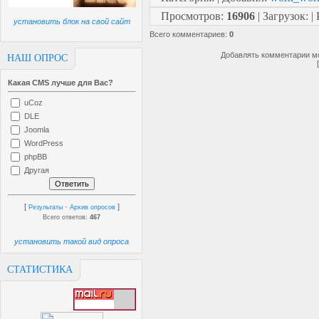
Просмотров
:
16906
|
Загрузок
:
|
установить блок на свой сайт
Всего комментариев
:
0
Добавлять комментарии мо
НАШ ОПРОС
Какая CMS лучше для Вас?
uCoz
DLE
Joomla
WordPress
phpBB
Другая
[
·
]
Результаты
Архив опросов
Всего ответов:
467
установить такой вид опроса
СТАТИСТИКА