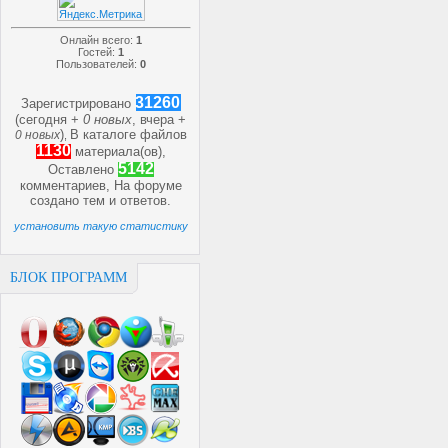
Онлайн всего:
1
Гостей:
1
Пользователей:
0
31260
Зарегистрировано
(сегодня +
0 новых
, вчера +
)
В каталоге файлов
0 новых
,
1130
материала(ов),
5142
Оставлено
комментариев, На форуме
создано
тем и
ответов.
установить такую статистику
БЛОК ПРОГРАММ