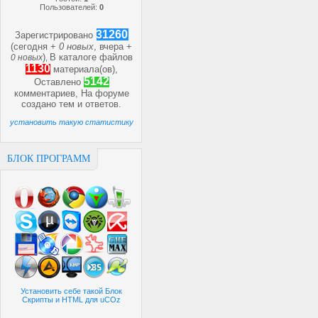
Пользователей:
0
31260
Зарегистрировано
(сегодня +
0 новых
, вчера +
)
В каталоге файлов
0 новых
,
1130
материала(ов),
5142
Оставлено
комментариев, На форуме
создано
тем и
ответов.
установить такую статистику
БЛОК ПРОГРАММ
Установить себе такой Блок
Скрипты и HTML для uCOz