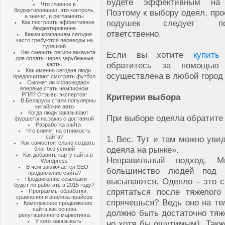
будете эффективным на 
Что главное в
бюджетировании, это контроль,
Поэтому к выбору одеял, пр
а значит, и регламенты
подушек следует под
Как построить эффективное
бюджетирование
ответственно.
Каким компаниям сегодня
часто требуются переводы на
турецкий
Как сменить регион аккаунта
Если вы хотите
купить
для оплаты через зарубежные
обратитесь за помощью 
карты
Как именно сегодня люди
осуществлена в любой город
предпочитают смотреть футбол
Сможет ли «Краснодар»
впервые стать чемпионом
РПЛ? Отзывы экспертов!
Критерии выбора
В Беларуси стали популярны
китайские авто
Когда люди заказывают
При выборе одеяла обратите
фуршеты на заказ с доставкой
Разработка сайта
Что влияет на стоимость
сайта?
1. Вес. Тут и там можно уви
Как самостоятельно создать
одеяла на рынке».
блог без усилий
Как добавить карту сайта в
Неправильный подход. М
Wordpress
В чем заключается SEO-
большинство людей под л
продвижение сайта?
Продвижение ссылками –
высыпаются. Одеяло – это с
будет ли работать в 2015 году?
спрятаться после тяжелог
Программы обработки,
сравнения и анализа прайсов
спрячешься? Ведь оно на те
Комплексное продвижение
сайта как основа
должно быть достаточно тяже
репутационного маркетинга
У кого заказывать
но хотя бы ощутимым). Также