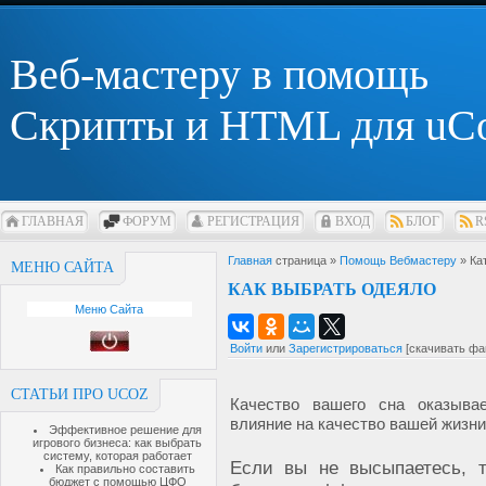
Веб-мастеру в помощь
Скрипты и HTML для uC
ГЛАВНАЯ
ФОРУМ
РЕГИСТРАЦИЯ
ВХОД
БЛОГ
R
Главная
страница »
Помощь Вебмастеру
» Ка
МЕНЮ САЙТА
КАК ВЫБРАТЬ ОДЕЯЛО
Меню Сайта
Войти
или
Зарегистрироваться
[скачивать фа
СТАТЬИ ПРО UCOZ
Качество вашего сна оказыва
влияние на качество вашей жизни
Эффективное решение для
игрового бизнеса: как выбрать
систему, которая работает
Если вы не высыпаетесь, 
Как правильно составить
бюджет с помощью ЦФО