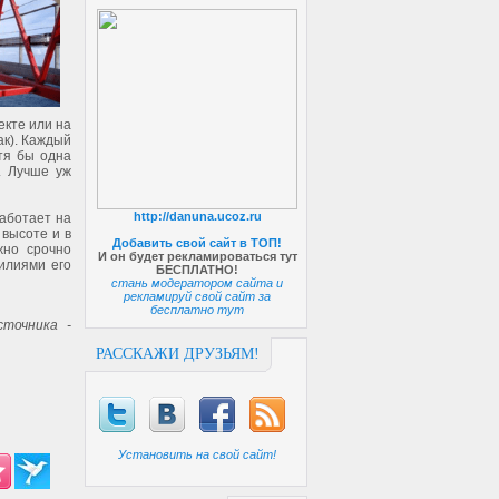
кте или на
ак). Каждый
тя бы одна
. Лучше уж
http://danuna.ucoz.ru
аботает на
 высоте и в
Добавить свой сайт в ТОП!
жно срочно
И он будет рекламироваться тут
илиями его
БЕСПЛАТНО!
стань модератором сайта и
рекламируй свой сайт за
бесплатно тут
точника -
РАССКАЖИ ДРУЗЬЯМ!
Установить на свой сайт!