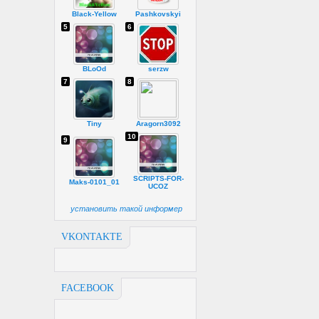
Black-Yellow
Pashkovskyi
5
6
BLoOd
serzw
7
8
Tiny
Aragorn3092
10
9
SCRIPTS-FOR-
Maks-0101_01
UCOZ
установить такой информер
VKONTAKTE
FACEBOOK