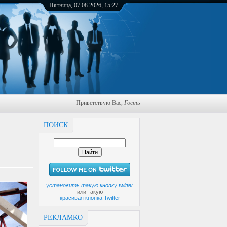
Пятница, 07.08.2026, 15:27
Приветствую Вас
,
Гость
ПОИСК
установить такую кнопку twitter
или такую
красивая кнопка Twitter
РЕКЛАМКО