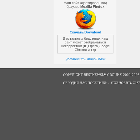
Наш сайт адаптирован под
браузер
Mozilla Firefox
Скачать/Download
В остальных браузерах наш
сайт может отображаться
некорректно! (IE,Opera,Google
Chrome и т.д)
установить такой блок
COPYRIGHT BESTNEWSLV-GROUP © 2009-2026
СЕГОДНЯ НАС ПОСЕТИЛИ: -
УСТАНОВИТЬ ТАК