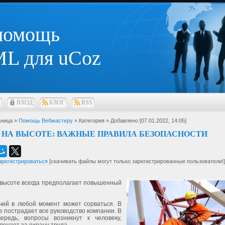
 помощь
L для uCoz
ВХОД
БЛОГ
RSS
ница »
Помощь Вебмастеру
» Категория
» Добавлено [07.01.2022, 14:05]
 НА ВЫСОТЕ: ВАЖНЫЕ ПРАВИЛА БЕЗОПАСНОСТИ
арегистрироваться
[скачивать файлы могут только зарегистрированные пользователи!]
 высоте всегда предполагает повышенный
чий в любой момент может сорваться. В
е пострадает все руководство компании. В
ередь, вопросы возникнут к человеку,