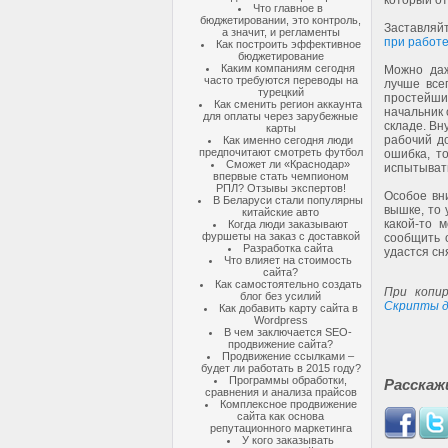
который от
Что главное в
бюджетировании, это контроль,
Заставляй
а значит, и регламенты
при работе
Как построить эффективное
бюджетирование
Каким компаниям сегодня
Можно даж
часто требуются переводы на
лучше все
турецкий
простейший
Как сменить регион аккаунта
начальник 
для оплаты через зарубежные
складе. Вн
карты
рабочий д
Как именно сегодня люди
предпочитают смотреть футбол
ошибка, т
Сможет ли «Краснодар»
испытывать
впервые стать чемпионом
РПЛ? Отзывы экспертов!
Особое вн
В Беларуси стали популярны
вышке, то 
китайские авто
какой-то 
Когда люди заказывают
фуршеты на заказ с доставкой
сообщить 
Разработка сайта
удастся сн
Что влияет на стоимость
сайта?
Как самостоятельно создать
При копир
блог без усилий
Скрипты д
Как добавить карту сайта в
Wordpress
В чем заключается SEO-
продвижение сайта?
Продвижение ссылками –
будет ли работать в 2015 году?
Программы обработки,
Расскаж
сравнения и анализа прайсов
Комплексное продвижение
сайта как основа
репутационного маркетинга
У кого заказывать