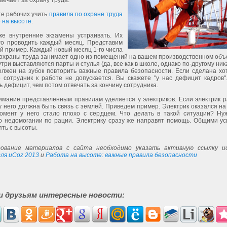
вечает за охрану труда.
те рабочих учить
правила по охране труда
 на высоте
.
е внутренние экзамены устраивать. Их
го проводить каждый месяц. Представим
 пример. Каждый новый месяц 1-го числа
охраны труда занимает одно из помещений на вашем производственном объе
утри выставляются парты и стулья (да, все как в школе, однако по-другому ник
олжен на зубок повторить важные правила безопасности. Если сделана хо
о сотрудник к работе не допускается. Вы скажете "у нас дефицит кадров"
 дефицит, чем потом отвечать за кончину сотрудника.
имание представленным правилам уделяется у электриков. Если электрик р
у него должна быть связь с землей. Приведем пример. Электрик оказался на
момент у него стало плохо с сердцем. Что делать в такой ситуации? Ну
о недомогании по рации. Электрику сразу же направят помощь. Общими ус
ять с высоты.
ование материалов с сайта необходимо указать активную ссылку ис
ля uCoz 2013
и
Работа на высоте: важные правила безопасности
и друзьям интересные новости: