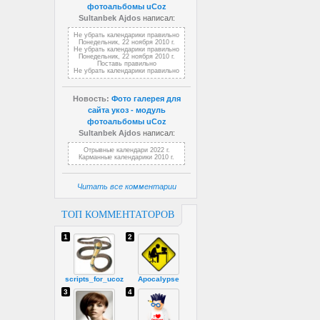
фотоальбомы uCoz
Sultanbek Ajdos
написал:
Не убрать календарики правильно
Понедельник, 22 ноября 2010 г.
Не убрать календарики правильно
Понедельник, 22 ноября 2010 г.
Поставь правильно
Не убрать календарики правильно
Новость:
Фото галерея для
сайта укоз - модуль
фотоальбомы uCoz
Sultanbek Ajdos
написал:
Отрывные календари 2022 г.
Карманные календарики 2010 г.
Читать все комментарии
ТОП КОММЕНТАТОРОВ
1
2
scripts_for_ucoz
Apocalypse
3
4