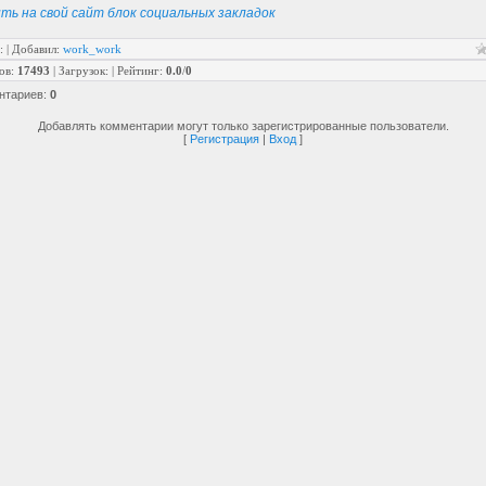
ть на свой сайт блок социальных закладок
:
|
Добавил
:
work_work
ов
:
17493
|
Загрузок
:
|
Рейтинг
:
0.0
/
0
нтариев
:
0
Добавлять комментарии могут только зарегистрированные пользователи.
[
Регистрация
|
Вход
]