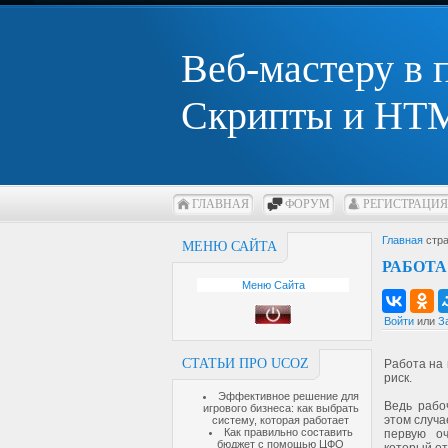
Веб-мастеру в
Скрипты и HTM
ГЛАВНАЯ
ФОРУМ
РЕГИСТРАЦИЯ
Главная
стра
МЕНЮ САЙТА
РАБОТА
Меню Сайта
Войти
или
З
СТАТЬИ ПРО UCOZ
Работа на
риск.
Эффективное решение для
Ведь рабо
игрового бизнеса: как выбрать
этом случа
систему, которая работает
Как правильно составить
первую оч
бюджет с помощью ЦФО