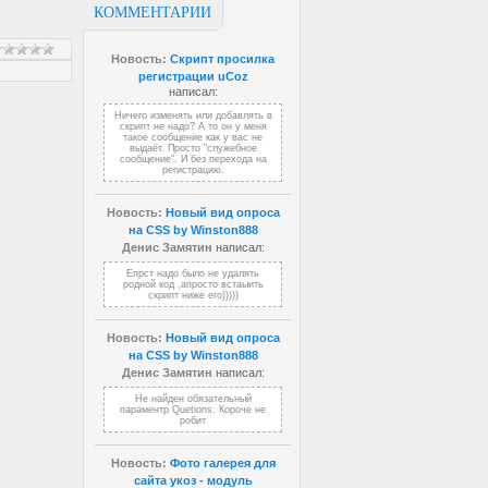
КОММЕНТАРИИ
Новость:
Скрипт просилка
регистрации uCoz
написал:
Ничего изменять или добавлять в
скрипт не надо? А то он у меня
такое сообщение как у вас не
выдаёт. Просто "служебное
сообщение". И без перехода на
регистрацию.
Новость:
Новый вид опроса
на CSS by Winston888
Денис Замятин
написал:
Епрст надо было не удалять
родной код ,апросто встаыить
скрипт ниже его)))))
Новость:
Новый вид опроса
на CSS by Winston888
Денис Замятин
написал:
Не найден обязательный
параментр Quetions. Короче не
робит
Новость:
Фото галерея для
сайта укоз - модуль