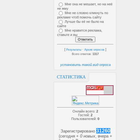
Мне она не мешает, но на неё
не жму
Мне не сложно кликнуть по
рекламе чтоб помочь сайту
Лучше бы её не было на
сайте
Мне нравится реклама,
ставьте и вы
[
·
]
Результаты
Архив опросов
Всего ответов:
1317
установить такой вид опроса
СТАТИСТИКА
Онлайн всего:
2
Гостей:
2
Пользователей:
0
31260
Зарегистрировано
(сегодня +
0 новых
, вчера +