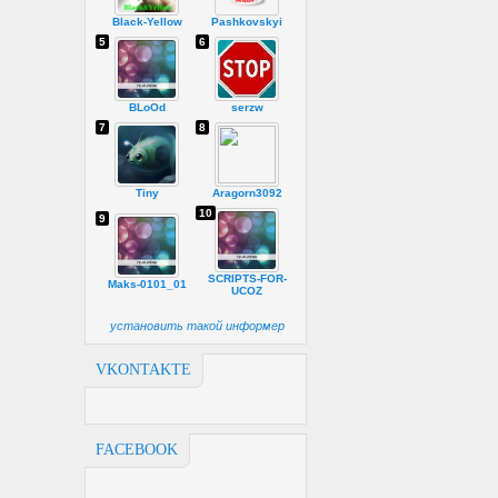
Black-Yellow
Pashkovskyi
5
6
BLoOd
serzw
7
8
Tiny
Aragorn3092
10
9
SCRIPTS-FOR-
Maks-0101_01
UCOZ
установить такой информер
VKONTAKTE
FACEBOOK