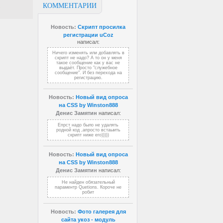
КОММЕНТАРИИ
Новость:
Скрипт просилка
регистрации uCoz
написал:
Ничего изменять или добавлять в
скрипт не надо? А то он у меня
такое сообщение как у вас не
выдаёт. Просто "служебное
сообщение". И без перехода на
регистрацию.
Новость:
Новый вид опроса
на CSS by Winston888
Денис Замятин
написал:
Епрст надо было не удалять
родной код ,апросто встаыить
скрипт ниже его)))))
Новость:
Новый вид опроса
на CSS by Winston888
Денис Замятин
написал:
Не найден обязательный
параментр Quetions. Короче не
робит
Новость:
Фото галерея для
сайта укоз - модуль