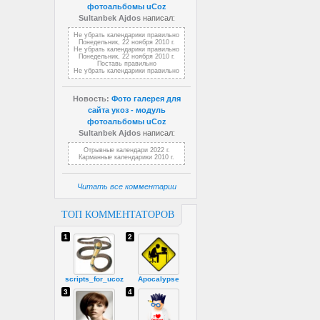
фотоальбомы uCoz
Sultanbek Ajdos
написал:
Не убрать календарики правильно
Понедельник, 22 ноября 2010 г.
Не убрать календарики правильно
Понедельник, 22 ноября 2010 г.
Поставь правильно
Не убрать календарики правильно
Новость:
Фото галерея для
сайта укоз - модуль
фотоальбомы uCoz
Sultanbek Ajdos
написал:
Отрывные календари 2022 г.
Карманные календарики 2010 г.
Читать все комментарии
ТОП КОММЕНТАТОРОВ
1
2
scripts_for_ucoz
Apocalypse
3
4