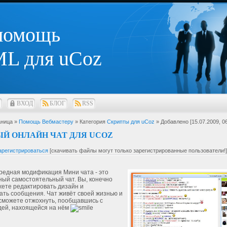
 помощь
L для uCoz
ВХОД
БЛОГ
RSS
ница »
Помощь Вебмастеру
» Категория
Скрипты для uCoz
» Добавлено [15.07.2009, 06
Й ОНЛАЙН ЧАТ ДЛЯ UCOZ
арегистрироваться
[скачивать файлы могут только зарегистрированные пользователи!]
редная модификация Мини чата - это
ый самостоятельный чат. Вы, конечно
жете редактировать дизайн и
ть сообщения. Чат живёт своей жизнью и
сможете отжохнуть, пообщавшись с
дей, нахоящейся на нём