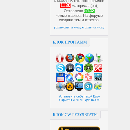
)
В каталоге файлов
0 новых
,
1130
материала(ов),
5142
Оставлено
комментариев, На форуме
создано
тем и
ответов.
установить такую статистику
БЛОК ПРОГРАММ
Установить себе такой Блок
Скрипты и HTML для uCOz
БЛОК CW РЕЗУЛЬТАТЫ