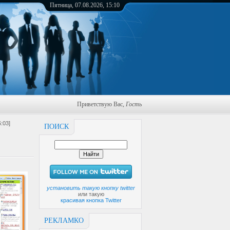
Пятница, 07.08.2026, 15:10
Приветствую Вас
,
Гость
:03]
ПОИСК
установить такую кнопку twitter
или такую
красивая кнопка Twitter
РЕКЛАМКО