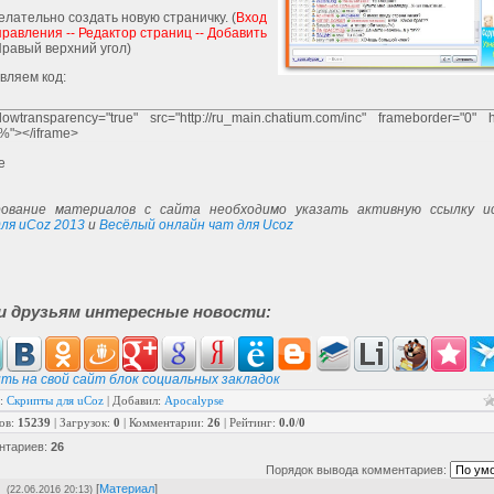
елательно создать новую страничку. (
Вход
правления -- Редактор страниц -- Добавить
Правый верхний угол)
вляем код:
lowtransparency="true" src="http://ru_main.chatium.com/inc" frameborder="0" 
%"></iframe>
ование материалов с сайта необходимо указать активную ссылку ис
ля uCoz 2013
и
Весёлый онлайн чат для Ucoz
и друзьям интересные новости:
ть на свой сайт блок социальных закладок
:
Скрипты для uCoz
|
Добавил
:
Apocalypse
ов
:
15239
|
Загрузок
:
0
|
Комментарии
:
26
|
Рейтинг
:
0.0
/
0
нтариев
:
26
Порядок вывода комментариев:
[
Материал
]
(22.06.2016 20:13)