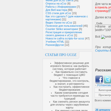
Меню для uCoz сайта
[30]
Опросы на uCoz
[6]
Для чата ж
Работа с Информерами
[7]
в панель у
Для Веб мастера
[90]
страницу
(
CSS стили для uCoz
[15]
Как это сделать? (для новичков с
Далее вста
картинками)
[11]
Видео Уроки по uCoz
[2]
Code
Полезное для пользователей
[45]
<iframe al
Counter Strike мониторинг
[5]
width="100
Регистрация и прикрепление
своего домена к uCoz
[1]
Всё
Новости сайта scripts-for-ucoz
[47]
Учебник HTML
[11]
Разное/Другое
[12]
При копир
Скрипты д
СТАТЬИ ПРО UCOZ
Эффективное решение для
игрового бизнеса: как выбрать
систему, которая работает
Расскаж
Как правильно составить
бюджет с помощью ЦФО
Что главное в
бюджетировании, это контроль,
а значит, и регламенты
-
Установи
Как построить эффективное
бюджетирование
Категория
Каким компаниям сегодня
Просмотр
часто требуются переводы на
турецкий
Всего комме
Как сменить регион аккаунта
для оплаты через зарубежные
карты
26
armgevv
Как именно сегодня люди