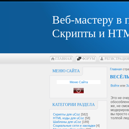
Веб-мастеру в
Скрипты и HTM
ГЛАВНАЯ
ФОРУМ
РЕГИСТРАЦИЯ
Главная
стра
МЕНЮ САЙТА
ВЕСЁЛЫ
Меню Сайта
Войти
или
З
Это не оче
обособленн
КАТЕГОРИИ РАЗДЕЛА
же, не смо
модерирова
вы просто 
Скрипты для uCoz
[582]
толпой лю
HTML коды для uCoz
[58]
Шаблоны для uCoz
[189]
Социальные сети и закладки
[4]