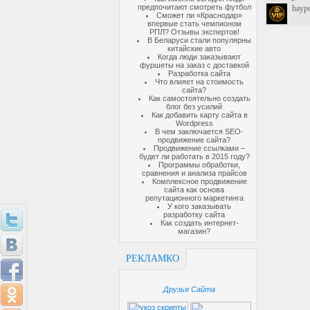
предпочитают смотреть футбол
haypo
Сможет ли «Краснодар»
впервые стать чемпионом
РПЛ? Отзывы экспертов!
В Беларуси стали популярны
китайские авто
Когда люди заказывают
фуршеты на заказ с доставкой
Разработка сайта
Что влияет на стоимость
сайта?
Как самостоятельно создать
блог без усилий
Как добавить карту сайта в
Wordpress
В чем заключается SEO-
продвижение сайта?
Продвижение ссылками –
будет ли работать в 2015 году?
Программы обработки,
сравнения и анализа прайсов
Комплексное продвижение
сайта как основа
репутационного маркетинга
У кого заказывать
разработку сайта
Как создать интернет-
магазин?
РЕКЛАМКО
Друзья Сайта