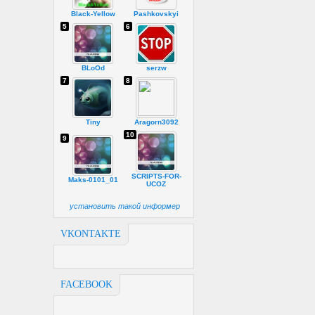
Black-Yellow
Pashkovskyi
5
6
BLoOd
serzw
7
8
Tiny
Aragorn3092
10
9
SCRIPTS-FOR-
Maks-0101_01
UCOZ
установить такой информер
VKONTAKTE
FACEBOOK