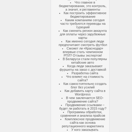
Что главное в
бюджетировании, это контроль,
а значит, и регламенты
Как построить эффективное
бюджетирование
Каким компаниям сегодня
часто требуются переводы на
турецкий
Как сменить регион аккаунта
для оплаты через зарубежные
карты
Как именно сегодня люди
предпочитают смотреть футбол
Сможет ли «Краснодар»
впервые стать чемпионом
РПЛ? Отзывы экспертов!
В Беларуси стали популярны
китайские авто
Когда люди заказывают
фуршеты на заказ с доставкой
Разработка сайта
Что влияет на стоимость
сайта?
Как самостоятельно создать
блог без усилий
Как добавить карту сайта в
Wordpress
В чем заключается SEO-
продвижение сайта?
Продвижение ссылками –
будет ли работать в 2015 году?
Программы обработки,
сравнения и анализа прайсов
Комплексное продвижение
сайта как основа
репутационного маркетинга
У кого заказывать