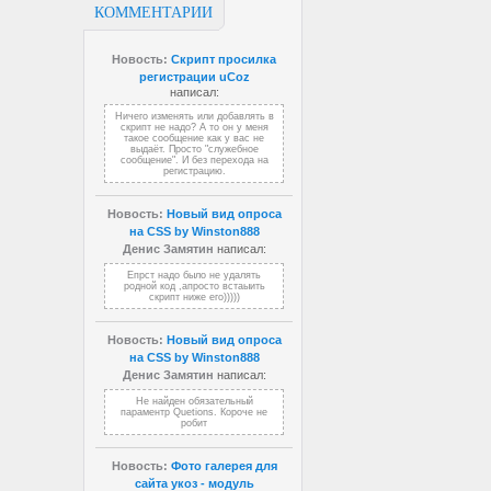
КОММЕНТАРИИ
Новость:
Скрипт просилка
регистрации uCoz
написал:
Ничего изменять или добавлять в
скрипт не надо? А то он у меня
такое сообщение как у вас не
выдаёт. Просто "служебное
сообщение". И без перехода на
регистрацию.
Новость:
Новый вид опроса
на CSS by Winston888
Денис Замятин
написал:
Епрст надо было не удалять
родной код ,апросто встаыить
скрипт ниже его)))))
Новость:
Новый вид опроса
на CSS by Winston888
Денис Замятин
написал:
Не найден обязательный
параментр Quetions. Короче не
робит
Новость:
Фото галерея для
сайта укоз - модуль