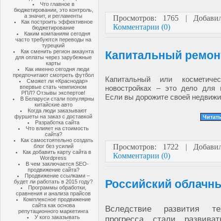
Что главное в
бюджетировании, это контроль,
а значит, и регламенты
Просмотров: 1765 | Добав
Как построить эффективное
Комментарии (0)
бюджетирование
Каким компаниям сегодня
часто требуются переводы на
турецкий
Как сменить регион аккаунта
Капитальный ремонт
для оплаты через зарубежные
карты
Как именно сегодня люди
предпочитают смотреть футбол
Капитальный или косметиче
Сможет ли «Краснодар»
впервые стать чемпионом
новостройках – это дело для 
РПЛ? Отзывы экспертов!
Если вы дорожите своей недвиж
В Беларуси стали популярны
китайские авто
Когда люди заказывают
фуршеты на заказ с доставкой
Читать
Разработка сайта
Что влияет на стоимость
сайта?
Как самостоятельно создать
Просмотров: 1722 | Добав
блог без усилий
Как добавить карту сайта в
Комментарии (0)
Wordpress
В чем заключается SEO-
продвижение сайта?
Продвижение ссылками –
Российский облачн
будет ли работать в 2015 году?
Программы обработки,
сравнения и анализа прайсов
Комплексное продвижение
сайта как основа
Вследствие развития тех
репутационного маркетинга
У кого заказывать
прогресса стали развива