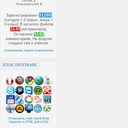
Гостей:
1
Пользователей:
0
31260
Зарегистрировано
(сегодня +
0 новых
, вчера +
)
В каталоге файлов
0 новых
,
1130
материала(ов),
5142
Оставлено
комментариев, На форуме
создано
тем и
ответов.
установить такую статистику
БЛОК ПРОГРАММ
Установить себе такой Блок
Скрипты и HTML для uCOz