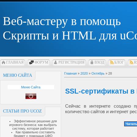
Веб-мастеру в помощь
Скрипты и HTML для uC
ГЛАВНАЯ
ФОРУМ
РЕГИСТРАЦИЯ
ВХОД
БЛОГ
R
Главная
»
2020
»
Октябрь
»
28
МЕНЮ САЙТА
Меню Сайта
SSL-сертификаты в 
Сейчас в интернете создано п
СТАТЬИ ПРО UCOZ
количество сайтов и интернет рес
Эффективное решение для
Читать
игрового бизнеса: как выбрать
систему, которая работает
Как правильно составить
бюджет с помощью ЦФО